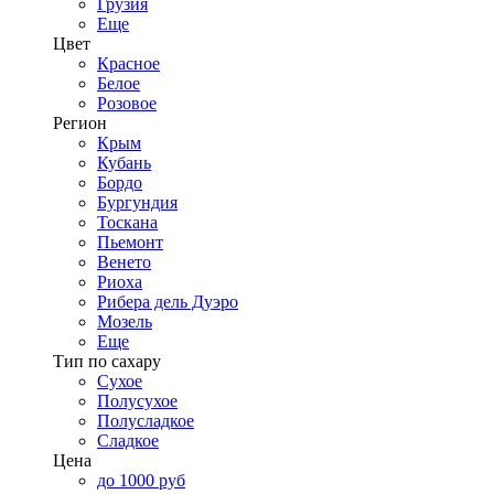
Грузия
Еще
Цвет
Красное
Белое
Розовое
Регион
Крым
Кубань
Бордо
Бургундия
Тоскана
Пьемонт
Венето
Риоха
Рибера дель Дуэро
Мозель
Еще
Тип по сахару
Сухое
Полусухое
Полусладкое
Сладкое
Цена
до 1000 руб