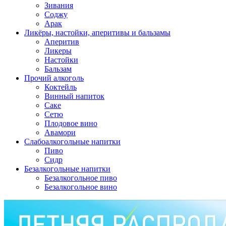
Зивания
Соджу
Арак
Ликёры, настойки, аперитивы и бальзамы
Аперитив
Ликеры
Настойки
Бальзам
Прочий алкоголь
Коктейль
Винный напиток
Саке
Сетю
Плодовое вино
Авамори
Слабоалкогольные напитки
Пиво
Сидр
Безалкогольные напитки
Безалкогольное пиво
Безалкогольное вино