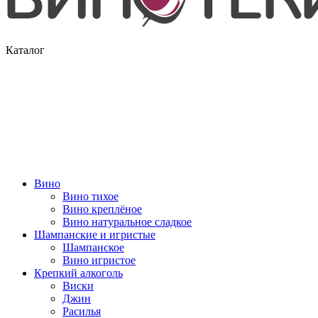
Каталог
Вино
Вино тихое
Вино креплёное
Вино натуральное сладкое
Шампанские и игристые
Шампанское
Вино игристое
Крепкий алкоголь
Виски
Джин
Расилья