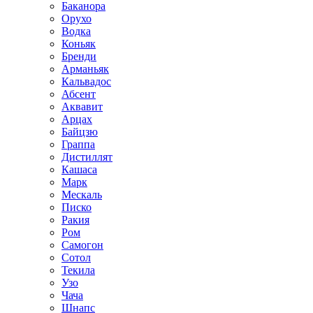
Баканора
Орухо
Водка
Коньяк
Бренди
Арманьяк
Кальвадос
Абсент
Аквавит
Арцах
Байцзю
Граппа
Дистиллят
Кашаса
Марк
Мескаль
Писко
Ракия
Ром
Самогон
Сотол
Текила
Узо
Чача
Шнапс