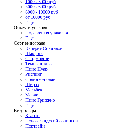
1000 - 3000 руб
3000 - 6000 руб
6000 - 10000 руб
от 10000 руб
Еще
Объем и упаковка
Подарочная упаковка
Еще
Сорт винограда
Каберне Совиньон
Шардоне
Санджовезе
Темпранильо
Пино Нуар
Рислинг
Совиньон блан
Шираз
Мальбек
Мерло
Пино Гриджио
Еще
Вид товара
Кьянти
Новозеландский совиньон
Портвейн