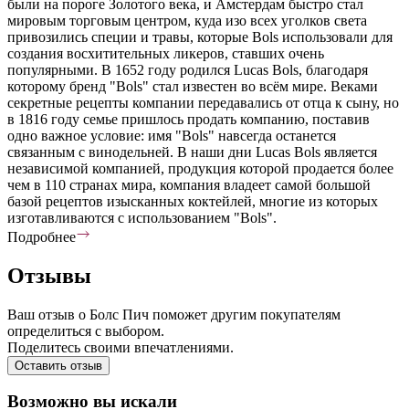
были на пороге Золотого века, и Амстердам быстро стал
мировым торговым центром, куда изо всех уголков света
привозились специи и травы, которые Bols использовали для
создания восхитительных ликеров, ставших очень
популярными. В 1652 году родился Lucas Bols, благодаря
которому бренд "Bols" стал известен во всём мире. Веками
секретные рецепты компании передавались от отца к сыну, но
в 1816 году семье пришлось продать компанию, поставив
одно важное условие: имя "Bols" навсегда останется
связанным с винодельней. В наши дни Lucas Bols является
независимой компанией, продукция которой продается более
чем в 110 странах мира, компания владеет самой большой
базой рецептов изысканных коктейлей, многие из которых
изготавливаются с использованием "Bols".
Подробнее
Отзывы
Ваш отзыв о Болс Пич поможет другим покупателям
определиться с выбором.
Поделитесь своими впечатлениями.
Оставить отзыв
Возможно вы искали