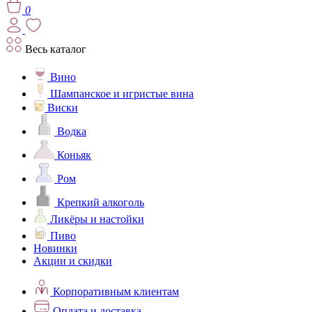
0
Весь каталог
Вино
Шампанское и игристые вина
Виски
Водка
Коньяк
Ром
Крепкий алкоголь
Ликёры и настойки
Пиво
Новинки
Акции и скидки
Корпоративным клиентам
Оплата и доставка