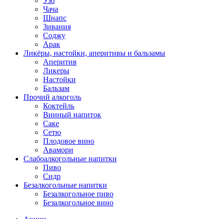
Узо
Чача
Шнапс
Зивания
Соджу
Арак
Ликёры, настойки, аперитивы и бальзамы
Аперитив
Ликеры
Настойки
Бальзам
Прочий алкоголь
Коктейль
Винный напиток
Саке
Сетю
Плодовое вино
Авамори
Слабоалкогольные напитки
Пиво
Сидр
Безалкогольные напитки
Безалкогольное пиво
Безалкогольное вино