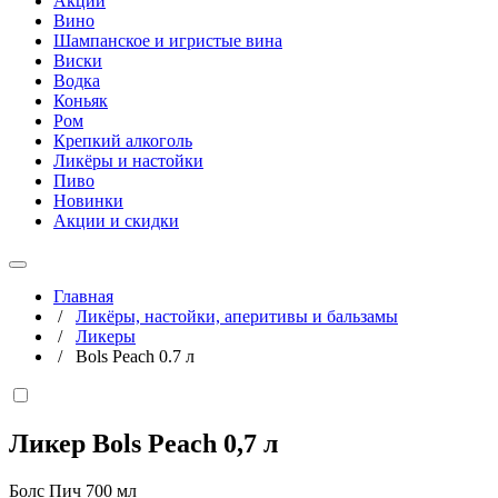
Акции
Вино
Шампанское и игристые вина
Виски
Водка
Коньяк
Ром
Крепкий алкоголь
Ликёры и настойки
Пиво
Новинки
Акции и скидки
Главная
/
Ликёры, настойки, аперитивы и бальзамы
/
Ликеры
/
Bols Peach 0.7 л
Ликер Bols Peach
0,7 л
Болс Пич 700 мл