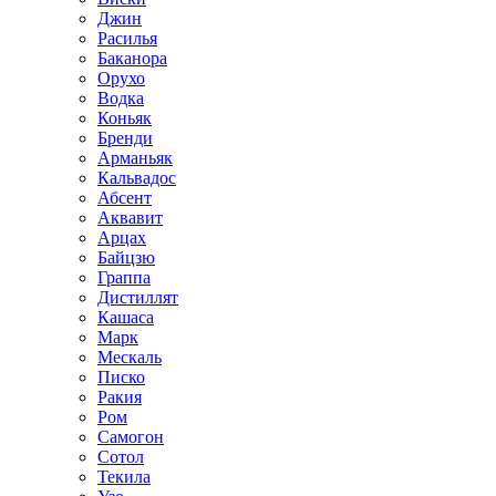
Джин
Расилья
Баканора
Орухо
Водка
Коньяк
Бренди
Арманьяк
Кальвадос
Абсент
Аквавит
Арцах
Байцзю
Граппа
Дистиллят
Кашаса
Марк
Мескаль
Писко
Ракия
Ром
Самогон
Сотол
Текила