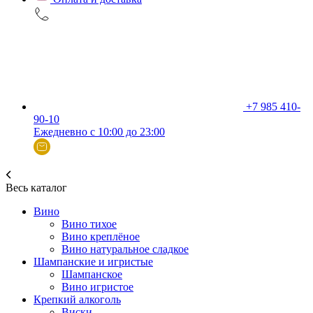
+7 985 410-
90-10
Ежедневно с 10:00 до 23:00
Весь каталог
Вино
Вино тихое
Вино креплёное
Вино натуральное сладкое
Шампанские и игристые
Шампанское
Вино игристое
Крепкий алкоголь
Виски