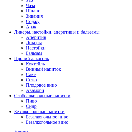
Узо
Чача
Шнапс
Зивания
Соджу
Арак
Ликёры, настойки, аперитивы и бальзамы
Аперитив
Ликеры
Настойки
Бальзам
Прочий алкоголь
Коктейль
Винный напиток
Саке
Сетю
Плодовое вино
Авамори
Слабоалкогольные напитки
Пиво
Сидр
Безалкогольные напитки
Безалкогольное пиво
Безалкогольное вино