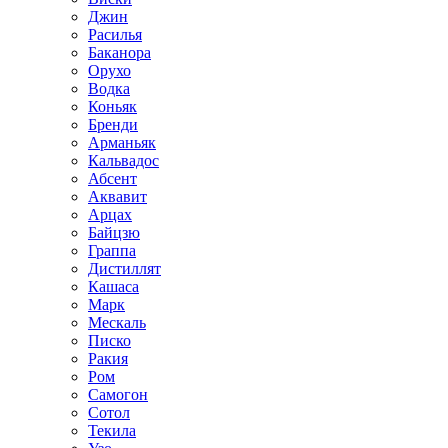
Джин
Расилья
Баканора
Орухо
Водка
Коньяк
Бренди
Арманьяк
Кальвадос
Абсент
Аквавит
Арцах
Байцзю
Граппа
Дистиллят
Кашаса
Марк
Мескаль
Писко
Ракия
Ром
Самогон
Сотол
Текила