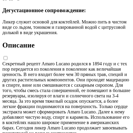
Дегустационное сопровождение:
Ликер служит основой для коктейлей. Можно пить в чистом
виде со льдом, тоником и газированной водой с цитрусовой
долькой в виде украшения.
Описание
Секретный рецепт Amaro Lucano родился в 1894 году и с тех
пор передается из поколения в поколение как величайшая
ценность. В него входит более чем 30 пряных трав, специй и
других растительных компонентов. Они проходят мацерацию
в спирте, вине или смешиваются с сахарным сиропом. Для
того, чтобы смесь стала совершенной, ее помещают в большие
резервуары, изолируя от влаги и солнечного света на 3-4
месяца. За это время тяжелый осадок опускается, а более
легкие фракции поднимаются на поверхность. Только сердце
экстракта может сформировать Amaro Lucano. Далее к нему
добавляют чистую воду, спирт и карамель. Использование его
в коктейлях нашло широкое применение в американских
барах. Сегодня ликер Amaro Lucano продолжает завоевывать