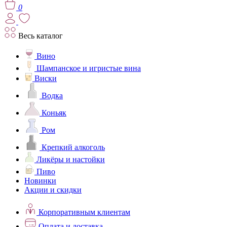
0
Весь каталог
Вино
Шампанское и игристые вина
Виски
Водка
Коньяк
Ром
Крепкий алкоголь
Ликёры и настойки
Пиво
Новинки
Акции и скидки
Корпоративным клиентам
Оплата и доставка