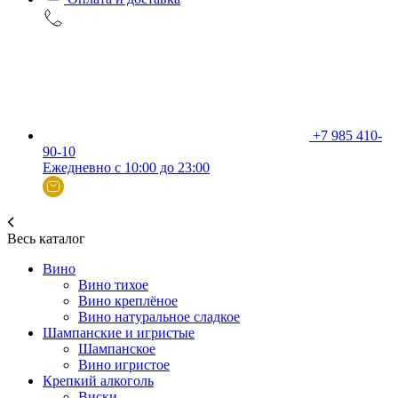
+7 985 410-
90-10
Ежедневно с 10:00 до 23:00
Весь каталог
Вино
Вино тихое
Вино креплёное
Вино натуральное сладкое
Шампанские и игристые
Шампанское
Вино игристое
Крепкий алкоголь
Виски