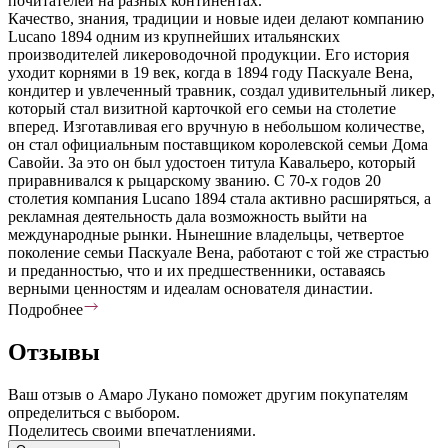
почитателей на разных континентах.
Качество, знания, традиции и новые идеи делают компанию
Lucano 1894 одним из крупнейших итальянских
производителей ликероводочной продукции. Его история
уходит корнями в 19 век, когда в 1894 году Паскуале Вена,
кондитер и увлеченный травник, создал удивительный ликер,
который стал визитной карточкой его семьи на столетие
вперед. Изготавливая его вручную в небольшом количестве,
он стал официальным поставщиком королевской семьи Дома
Савойи. За это он был удостоен титула Кавальеро, который
приравнивался к рыцарскому званию. С 70-х годов 20
столетия компания Lucano 1894 стала активно расширяться, а
рекламная деятельность дала возможность выйти на
международные рынки. Нынешние владельцы, четвертое
поколение семьи Паскуале Вена, работают с той же страстью
и преданностью, что и их предшественники, оставаясь
верными ценностям и идеалам основателя династии.
Подробнее
Отзывы
Ваш отзыв о Амаро Лукано поможет другим покупателям
определиться с выбором.
Поделитесь своими впечатлениями.