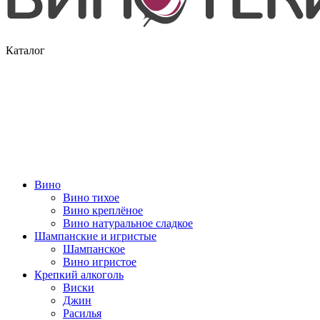
Каталог
Вино
Вино тихое
Вино креплёное
Вино натуральное сладкое
Шампанские и игристые
Шампанское
Вино игристое
Крепкий алкоголь
Виски
Джин
Расилья