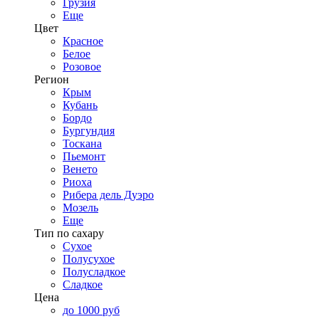
Грузия
Еще
Цвет
Красное
Белое
Розовое
Регион
Крым
Кубань
Бордо
Бургундия
Тоскана
Пьемонт
Венето
Риоха
Рибера дель Дуэро
Мозель
Еще
Тип по сахару
Сухое
Полусухое
Полусладкое
Сладкое
Цена
до 1000 руб