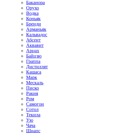
Баканора
Орухо
Водка
Коньяк
Бренди
Арманьяк
Кальвадос
Абсент
Аквавит
Арцах
Байцзю
Граппа
Дистиллят
Кашаса
Марк
Мескаль
Писко
Ракия
Ром
Самогон
Сотол
Текила
Узо
Чача
Шнапс