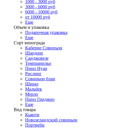
1000 - 3000 руб
3000 - 6000 руб
6000 - 10000 руб
от 10000 руб
Еще
Объем и упаковка
Подарочная упаковка
Еще
Сорт винограда
Каберне Совиньон
Шардоне
Санджовезе
Темпранильо
Пино Нуар
Рислинг
Совиньон блан
Шираз
Мальбек
Мерло
Пино Гриджио
Еще
Вид товара
Кьянти
Новозеландский совиньон
Портвейн