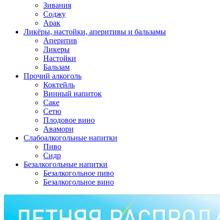
Зивания
Соджу
Арак
Ликёры, настойки, аперитивы и бальзамы
Аперитив
Ликеры
Настойки
Бальзам
Прочий алкоголь
Коктейль
Винный напиток
Саке
Сетю
Плодовое вино
Авамори
Слабоалкогольные напитки
Пиво
Сидр
Безалкогольные напитки
Безалкогольное пиво
Безалкогольное вино