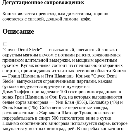
Дегустационное сопровождение:
Коньяк является превосходным дижестивом, хорошо
сочетается с сигарой, долькой лимона, кофе.
Описание
"Cuvee Demi Siecle" — изысканный, элегантный коньяк с
округлым мягким вкусом с нотками рансио, являющимися
признаком длительной выдержки, и мощным ароматным
букетом. Купаж коньяка состоит из специально отобранных
спиртов, происходящих из элитных регионов области Коньяк
— Гранд Шампань и Пти Шампань. Коньяк "Cuvee Demi
Siecle" выпускается ограниченными партиями, каждая
бутылка выдувается вручную и нумеруется.
Дому Тиффон принадлежит 100 гектаров виноградников в
зонах Гран Шампань и Фэн Буа, на которых выращиваются
белые сорта винограда — Уни Блан (95%), Коломбар (4%) и
Фоль Бланш (1%). Собственные перегонные заводы,
расположенные в Жарнаке и Шато де Триак, позволяют
перерабатывать в спирт 500 гектолитров вина в сутки.
Помимо собственного винограда используется сырье, которое
закупается у местных виноградарей. В погребах коньячного