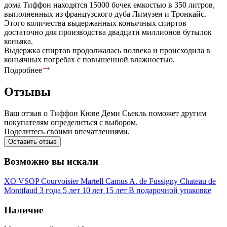
дома Тиффон находятся 15000 бочек емкостью в 350 литров,
выполненных из французского дуба Лимузен и Тронкайс.
Этого количества выдержанных коньячных спиртов
достаточно для производства двадцати миллионов бутылок
коньяка.
Выдержка спиртов продолжалась полвека и происходила в
коньячных погребах с повышенной влажностью.
Подробнее
Отзывы
Ваш отзыв о Тиффон Кюве Деми Сьекль поможет другим
покупателям определиться с выбором.
Поделитесь своими впечатлениями.
Оставить отзыв
Возможно вы искали
XO
VSOP
Courvoisier
Martell
Camus
A. de Fussigny
Chateau de
Montifaud
3 года
5 лет
10 лет
15 лет
В подарочной упаковке
Наличие