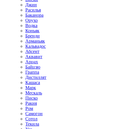
Джин
Расилья
Баканора
Орухо
Водка
Коньяк
Бренди
Арманьяк
Кальвадос
Абсент
Аквавит
Арцах
Байцзю
Граппа
Дистиллят
Кашаса
Марк
Мескаль
Писко
Ракия
Ром
Самогон
Сотол
Текила