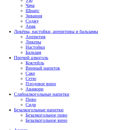
Узо
Чача
Шнапс
Зивания
Соджу
Арак
Ликёры, настойки, аперитивы и бальзамы
Аперитив
Ликеры
Настойки
Бальзам
Прочий алкоголь
Коктейль
Винный напиток
Саке
Сетю
Плодовое вино
Авамори
Слабоалкогольные напитки
Пиво
Сидр
Безалкогольные напитки
Безалкогольное пиво
Безалкогольное вино