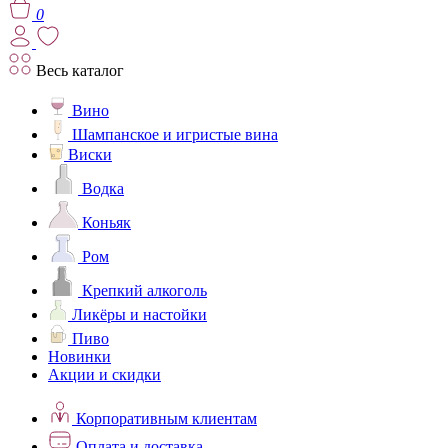
0
Весь каталог
Вино
Шампанское и игристые вина
Виски
Водка
Коньяк
Ром
Крепкий алкоголь
Ликёры и настойки
Пиво
Новинки
Акции и скидки
Корпоративным клиентам
Оплата и доставка