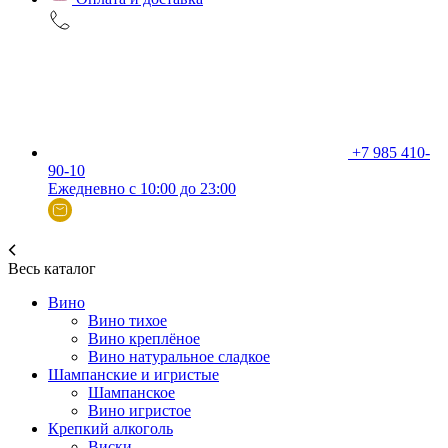
+7 985 410-
90-10
Ежедневно с 10:00 до 23:00
Весь каталог
Вино
Вино тихое
Вино креплёное
Вино натуральное сладкое
Шампанские и игристые
Шампанское
Вино игристое
Крепкий алкоголь
Виски