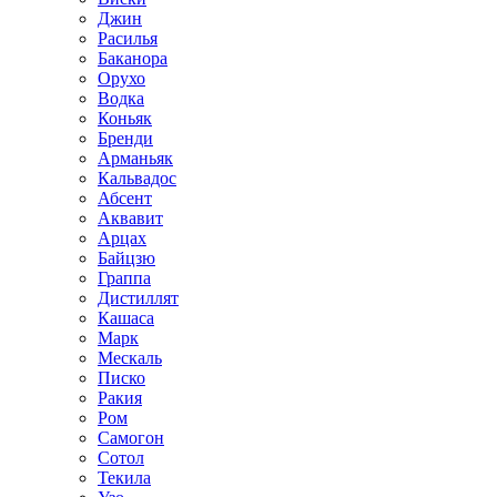
Джин
Расилья
Баканора
Орухо
Водка
Коньяк
Бренди
Арманьяк
Кальвадос
Абсент
Аквавит
Арцах
Байцзю
Граппа
Дистиллят
Кашаса
Марк
Мескаль
Писко
Ракия
Ром
Самогон
Сотол
Текила