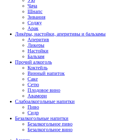
Узо
Чача
Шнапс
Зивания
Соджу
Арак
Ликёры, настойки, аперитивы и бальзамы
Аперитив
Ликеры
Настойки
Бальзам
Прочий алкоголь
Коктейль
Винный напиток
Саке
Сетю
Плодовое вино
Авамори
Слабоалкогольные напитки
Пиво
Сидр
Безалкогольные напитки
Безалкогольное пиво
Безалкогольное вино