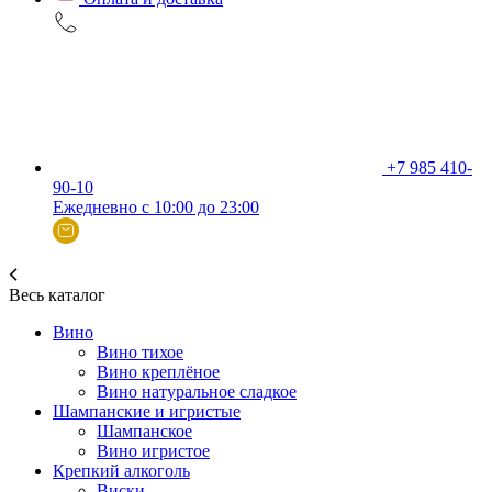
+7 985 410-
90-10
Ежедневно с 10:00 до 23:00
Весь каталог
Вино
Вино тихое
Вино креплёное
Вино натуральное сладкое
Шампанские и игристые
Шампанское
Вино игристое
Крепкий алкоголь
Виски