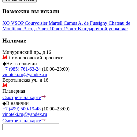
Возможно вы искали
XO
VSOP
Courvoisier
Martell
Camus
A. de Fussigny
Chateau de
Montifaud
3 года
5 лет
10 лет
15 лет
В подарочной упаковке
Наличие
Мичуринский пр., д 16
Ломоносовский проспект
◆
Нет в наличии
+7 (985) 761-63-24
(10:00–23:00)
vinoteki.ru@yandex.ru
Воротынская ул., д 16
Планерная
Смотреть на карте
◆
В наличии
+7 (499) 500-19-48
(10:00–23:00)
vinoteki.ru@yandex.ru
Смотреть на карте