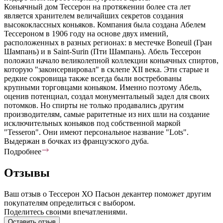
Коньячный дом Тессерон на протяжении более ста лет
является хранителем величайших секретов создания
высококлассных коньяков. Компания была создана Абелем
Тессероном в 1906 году на основе двух имений,
расположенных в разных регионах: в местечке Boneuil (Гран
Шампань) и в Saint-Surin (Пти Шампань). Абель Тессерон
положил начало великолепной коллекции коньячных спиртов,
которую "законсервировал" в склепе XII века. Эти старые и
редкие сокровища также всегда были востребованы
крупными торговцами коньяком. Именно поэтому Абель,
оценив потенциал, создал монументальный задел для своих
потомков. Но спирты не только продавались другим
производителям, самые раритетные из них шли на создание
исключительных коньяков под собственной маркой
"Tesseron". Они имеют персональное название "Lots".
Выдержан в бочках из французского дуба.
Подробнее
Отзывы
Ваш отзыв о Тессерон ХО Пасьон декантер поможет другим
покупателям определиться с выбором.
Поделитесь своими впечатлениями.
Оставить отзыв