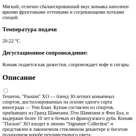
Мягкий, отлично сбалансированный вкус коньяка наполнен
яркими фруктовыми оттенками и согревающими нотками
специй.
Температура подачи
20-22 °С
Дегустационное сопровождение:
Коньяк подается как дижестив, сопровождает кофе и сигары.
Описание
Tesseron, "Passion" XO — бленд 30-летних коньячных
спиртов, дистиллированных на основе одного сорта
винограда — Уни Блан. Купаж составлен из спиртов,
прибывших из Гранд Шампани, Пти Шампани и Фин Буа, и
выдержан более 10 лет в бочках из французского дуба. Коньяк
"Пасьон" ХО входит в линию "Signature Collection" и
представлен в лаконичном стеклянном декантере и богатом
подарочном коробе перламутрового цвета.