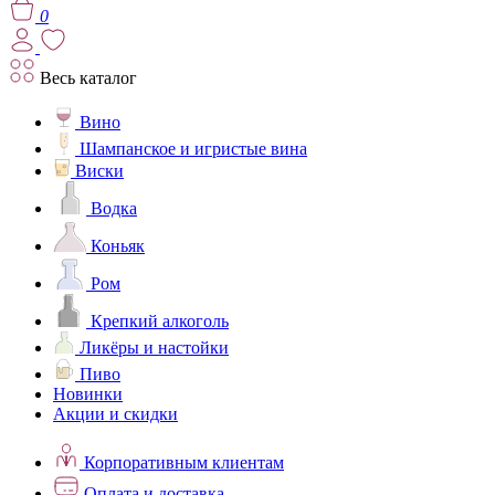
0
Весь каталог
Вино
Шампанское и игристые вина
Виски
Водка
Коньяк
Ром
Крепкий алкоголь
Ликёры и настойки
Пиво
Новинки
Акции и скидки
Корпоративным клиентам
Оплата и доставка