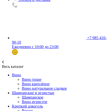
+7 985 410-
90-10
Ежедневно с 10:00 до 23:00
Весь каталог
Вино
Вино тихое
Вино креплёное
Вино натуральное сладкое
Шампанские и игристые
Шампанское
Вино игристое
Крепкий алкоголь
Виски