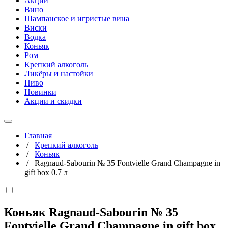
Акции
Вино
Шампанское и игристые вина
Виски
Водка
Коньяк
Ром
Крепкий алкоголь
Ликёры и настойки
Пиво
Новинки
Акции и скидки
Главная
/
Крепкий алкоголь
/
Коньяк
/
Ragnaud-Sabourin № 35 Fontvielle Grand Champagne in
gift box 0.7 л
Коньяк Ragnaud-Sabourin № 35
Fontvielle Grand Champagne in gift box