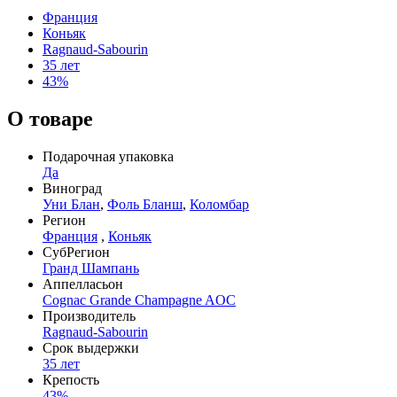
Франция
Коньяк
Ragnaud-Sabourin
35 лет
43%
О товаре
Подарочная упаковка
Да
Виноград
Уни Блан
,
Фоль Бланш
,
Коломбар
Регион
Франция
,
Коньяк
СубРегион
Гранд Шампань
Аппелласьон
Cognac Grande Champagne AOC
Производитель
Ragnaud-Sabourin
Срок выдержки
35 лет
Крепость
43%