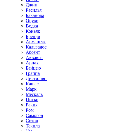
Джин
Расилья
Баканора
Орухо
Водка
Коньяк
Бренди
Арманьяк
Кальвадос
Абсент
Аквавит
Арцах
Байцзю
Граппа
Дистиллят
Кашаса
Марк
Мескаль
Писко
Ракия
Ром
Самогон
Сотол
Текила