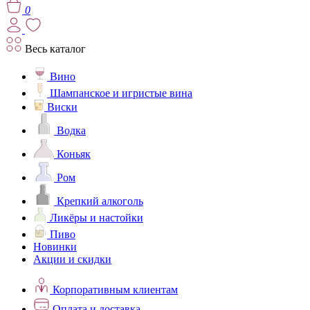
0
Весь каталог
Вино
Шампанское и игристые вина
Виски
Водка
Коньяк
Ром
Крепкий алкоголь
Ликёры и настойки
Пиво
Новинки
Акции и скидки
Корпоративным клиентам
Оплата и доставка