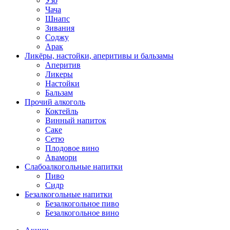
Узо
Чача
Шнапс
Зивания
Соджу
Арак
Ликёры, настойки, аперитивы и бальзамы
Аперитив
Ликеры
Настойки
Бальзам
Прочий алкоголь
Коктейль
Винный напиток
Саке
Сетю
Плодовое вино
Авамори
Слабоалкогольные напитки
Пиво
Сидр
Безалкогольные напитки
Безалкогольное пиво
Безалкогольное вино