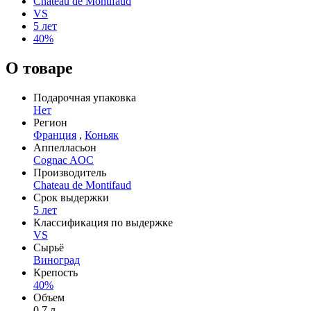
Chateau de Montifaud
VS
5 лет
40%
О товаре
Подарочная упаковка
Нет
Регион
Франция
,
Коньяк
Аппелласьон
Cognac AOC
Производитель
Chateau de Montifaud
Срок выдержки
5 лет
Классификация по выдержке
VS
Сырьё
Виноград
Крепость
40%
Объем
0,7 л