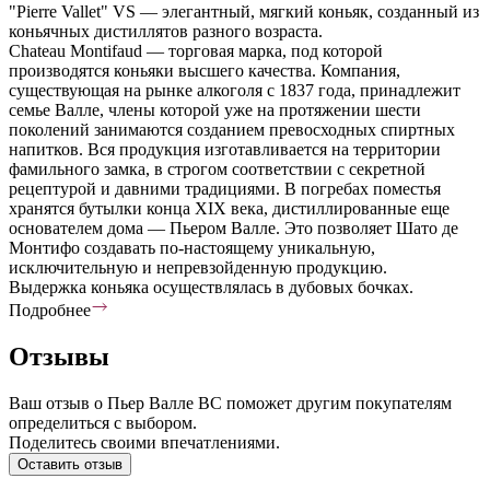
"Pierre Vallet" VS — элегантный, мягкий коньяк, созданный из
коньячных дистиллятов разного возраста.
Chateau Montifaud — торговая марка, под которой
производятся коньяки высшего качества. Компания,
существующая на рынке алкоголя с 1837 года, принадлежит
семье Валле, члены которой уже на протяжении шести
поколений занимаются созданием превосходных спиртных
напитков. Вся продукция изготавливается на территории
фамильного замка, в строгом соответствии с секретной
рецептурой и давними традициями. В погребах поместья
хранятся бутылки конца XIX века, дистиллированные еще
основателем дома — Пьером Валле. Это позволяет Шато де
Монтифо создавать по-настоящему уникальную,
исключительную и непревзойденную продукцию.
Выдержка коньяка осуществлялась в дубовых бочках.
Подробнее
Отзывы
Ваш отзыв о Пьер Валле ВС поможет другим покупателям
определиться с выбором.
Поделитесь своими впечатлениями.
Оставить отзыв