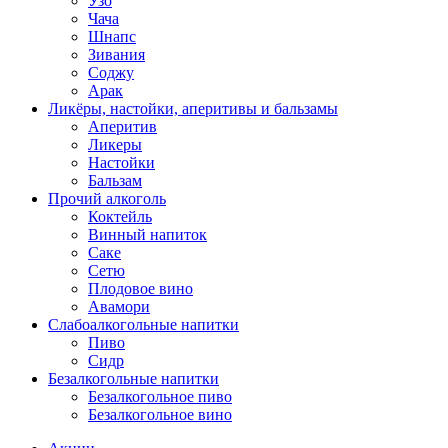
Узо
Чача
Шнапс
Зивания
Соджу
Арак
Ликёры, настойки, аперитивы и бальзамы
Аперитив
Ликеры
Настойки
Бальзам
Прочий алкоголь
Коктейль
Винный напиток
Саке
Сетю
Плодовое вино
Авамори
Слабоалкогольные напитки
Пиво
Сидр
Безалкогольные напитки
Безалкогольное пиво
Безалкогольное вино