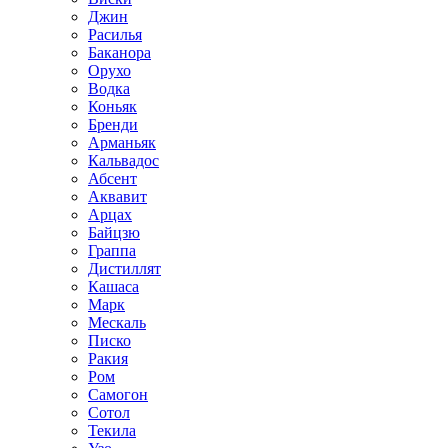
Джин
Расилья
Баканора
Орухо
Водка
Коньяк
Бренди
Арманьяк
Кальвадос
Абсент
Аквавит
Арцах
Байцзю
Граппа
Дистиллят
Кашаса
Марк
Мескаль
Писко
Ракия
Ром
Самогон
Сотол
Текила