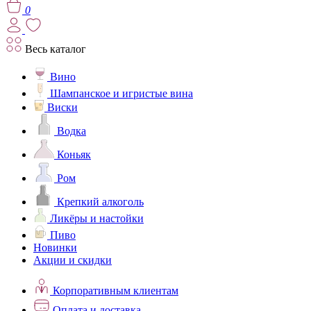
0
Весь каталог
Вино
Шампанское и игристые вина
Виски
Водка
Коньяк
Ром
Крепкий алкоголь
Ликёры и настойки
Пиво
Новинки
Акции и скидки
Корпоративным клиентам
Оплата и доставка