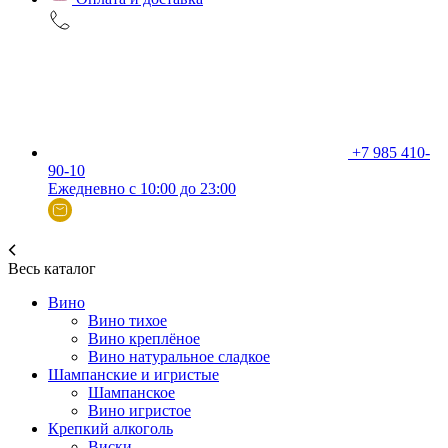
+7 985 410-
90-10
Ежедневно с 10:00 до 23:00
Весь каталог
Вино
Вино тихое
Вино креплёное
Вино натуральное сладкое
Шампанские и игристые
Шампанское
Вино игристое
Крепкий алкоголь
Виски