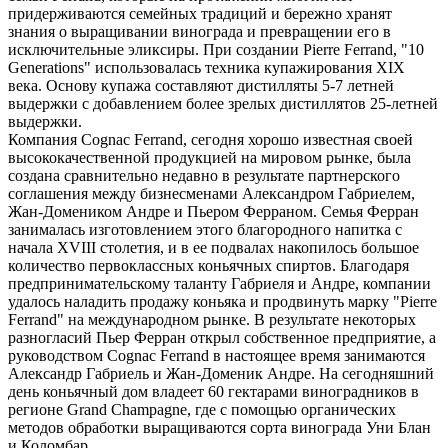
придерживаются семейных традиций и бережно хранят
знания о выращивании винограда и превращении его в
исключительные эликсиры. При создании Pierre Ferrand, "10
Generations" использовалась техника купажирования XIX
века. Основу купажа составляют дистилляты 5-7 летней
выдержки с добавлением более зрелых дистиллятов 25-летней
выдержки.
Компания Cognac Ferrand, сегодня хорошо известная своей
высококачественной продукцией на мировом рынке, была
создана сравнительно недавно в результате партнерского
соглашения между бизнесменами Александром Габриелем,
Жан-Домеником Андре и Пьером Ферраном. Семья Ферран
занималась изготовлением этого благородного напитка с
начала XVIII столетия, и в ее подвалах накопилось большое
количество первоклассных коньячных спиртов. Благодаря
предпринимательскому таланту Габриеля и Андре, компании
удалось наладить продажу коньяка и продвинуть марку "Pierre
Ferrand" на международном рынке. В результате некоторых
разногласий Пьер Ферран открыл собственное предприятие, а
руководством Cognac Ferrand в настоящее время занимаются
Александр Габриель и Жан-Доменик Андре. На сегодняшний
день коньячный дом владеет 60 гектарами виноградников в
регионе Grand Champagne, где с помощью органических
методов обработки выращиваются сорта винограда Уни Блан
и Коломбар.