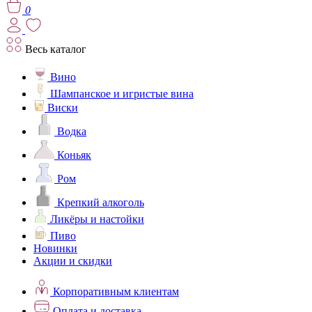
0
Весь каталог
Вино
Шампанское и игристые вина
Виски
Водка
Коньяк
Ром
Крепкий алкоголь
Ликёры и настойки
Пиво
Новинки
Акции и скидки
Корпоративным клиентам
Оплата и доставка