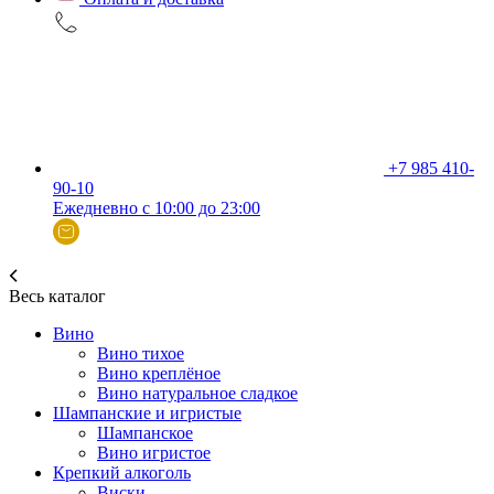
+7 985 410-
90-10
Ежедневно с 10:00 до 23:00
Весь каталог
Вино
Вино тихое
Вино креплёное
Вино натуральное сладкое
Шампанские и игристые
Шампанское
Вино игристое
Крепкий алкоголь
Виски