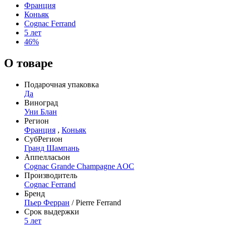
Франция
Коньяк
Cognac Ferrand
5 лет
46%
О товаре
Подарочная упаковка
Да
Виноград
Уни Блан
Регион
Франция
,
Коньяк
СубРегион
Гранд Шампань
Аппелласьон
Cognac Grande Champagne AOC
Производитель
Cognac Ferrand
Бренд
Пьер Ферран
/ Pierre Ferrand
Срок выдержки
5 лет