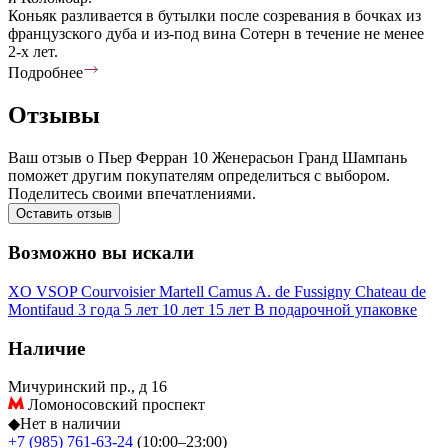
Коньяк разливается в бутылки после созревания в бочках из
французского дуба и из-под вина Сотерн в течение не менее
2-х лет.
Подробнее
Отзывы
Ваш отзыв о Пьер Ферран 10 Женерасьон Гранд Шампань
поможет другим покупателям определиться с выбором.
Поделитесь своими впечатлениями.
Оставить отзыв
Возможно вы искали
XO
VSOP
Courvoisier
Martell
Camus
A. de Fussigny
Chateau de
Montifaud
3 года
5 лет
10 лет
15 лет
В подарочной упаковке
Наличие
Мичуринский пр., д 16
Ломоносовский проспект
◆
Нет в наличии
+7 (985) 761-63-24
(10:00–23:00)