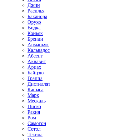
Джин
Расилья
Баканора
Орухо
Водка
Коньяк
Бренди
Арманьяк
Кальвадос
Абсент
Аквавит
Арцах
Байцзю
Граппа
Дистиллят
Кашаса
Марк
Мескаль
Писко
Ракия
Ром
Самогон
Сотол
Текила