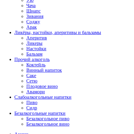
Узо
Чача
Шнапс
Зивания
Соджу
Арак
Ликёры, настойки, аперитивы и бальзамы
Аперитив
Ликеры
Настойки
Бальзам
Прочий алкоголь
Коктейль
Винный напиток
Саке
Сетю
Плодовое вино
Авамори
Слабоалкогольные напитки
Пиво
Сидр
Безалкогольные напитки
Безалкогольное пиво
Безалкогольное вино