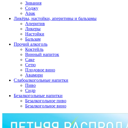
Зивания
Соджу
Арак
Ликёры, настойки, аперитивы и бальзамы
Аперитив
Ликеры
Настойки
Бальзам
Прочий алкоголь
Коктейль
Винный напиток
Саке
Сетю
Плодовое вино
Авамори
Слабоалкогольные напитки
Пиво
Сидр
Безалкогольные напитки
Безалкогольное пиво
Безалкогольное вино