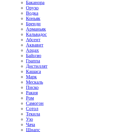
Баканора
Орухо
Водка
Коньяк
Бренди
Арманьяк
Кальвадос
Абсент
Аквавит
Арцах
Байцзю
Граппа
Дистиллят
Кашаса
Марк
Мескаль
Писко
Ракия
Ром
Самогон
Сотол
Текила
Узо
Чача
Шнапс