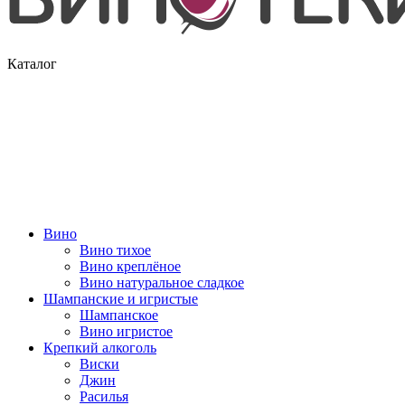
Каталог
Вино
Вино тихое
Вино креплёное
Вино натуральное сладкое
Шампанские и игристые
Шампанское
Вино игристое
Крепкий алкоголь
Виски
Джин
Расилья