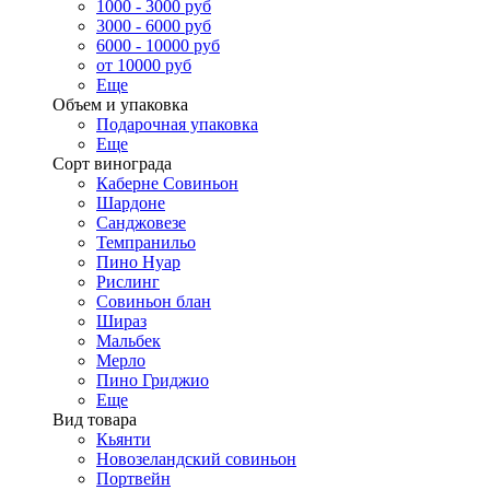
1000 - 3000 руб
3000 - 6000 руб
6000 - 10000 руб
от 10000 руб
Еще
Объем и упаковка
Подарочная упаковка
Еще
Сорт винограда
Каберне Совиньон
Шардоне
Санджовезе
Темпранильо
Пино Нуар
Рислинг
Совиньон блан
Шираз
Мальбек
Мерло
Пино Гриджио
Еще
Вид товара
Кьянти
Новозеландский совиньон
Портвейн