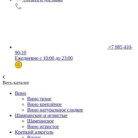
+7 985 410-
90-10
Ежедневно с 10:00 до 23:00
Весь каталог
Вино
Вино тихое
Вино креплёное
Вино натуральное сладкое
Шампанские и игристые
Шампанское
Вино игристое
Крепкий алкоголь
Виски