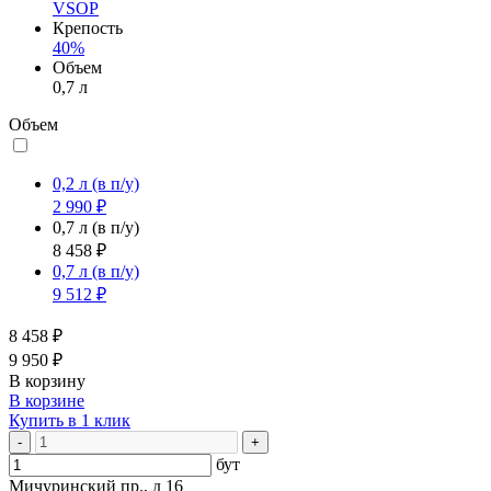
VSOP
Крепость
40%
Объем
0,7 л
Объем
0,2 л
(в п/у)
2 990 ₽
0,7 л
(в п/у)
8 458 ₽
0,7 л
(в п/у)
9 512 ₽
8 458 ₽
9 950 ₽
В корзину
В корзине
Купить в 1 клик
-
+
бут
Мичуринский пр., д 16