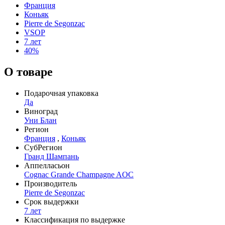
Франция
Коньяк
Pierre de Segonzac
VSOP
7 лет
40%
О товаре
Подарочная упаковка
Да
Виноград
Уни Блан
Регион
Франция
,
Коньяк
СубРегион
Гранд Шампань
Аппелласьон
Cognac Grande Champagne AOC
Производитель
Pierre de Segonzac
Срок выдержки
7 лет
Классификация по выдержке