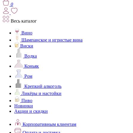
0
Весь каталог
Вино
Шампанское и игристые вина
Виски
Водка
Коньяк
Ром
Крепкий алкоголь
Ликёры и настойки
Пиво
Новинки
Акции и скидки
Корпоративным клиентам
Оплата и доставка