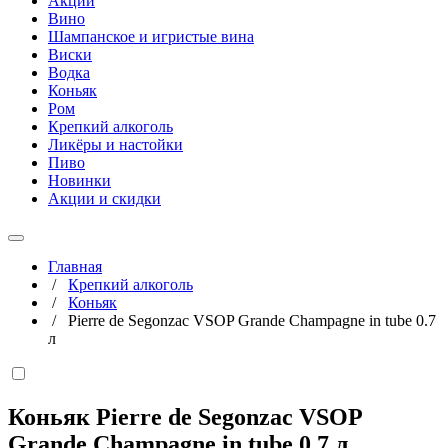
Акции
Вино
Шампанское и игристые вина
Виски
Водка
Коньяк
Ром
Крепкий алкоголь
Ликёры и настойки
Пиво
Новинки
Акции и скидки
Главная
/
Крепкий алкоголь
/
Коньяк
/
Pierre de Segonzac VSOP Grande Champagne in tube 0.7
л
Коньяк Pierre de Segonzac VSOP
Grande Champagne in tube
0,7 л