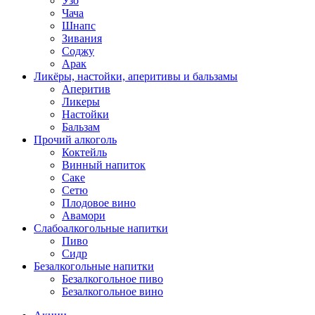
Узо
Чача
Шнапс
Зивания
Соджу
Арак
Ликёры, настойки, аперитивы и бальзамы
Аперитив
Ликеры
Настойки
Бальзам
Прочий алкоголь
Коктейль
Винный напиток
Саке
Сетю
Плодовое вино
Авамори
Слабоалкогольные напитки
Пиво
Сидр
Безалкогольные напитки
Безалкогольное пиво
Безалкогольное вино