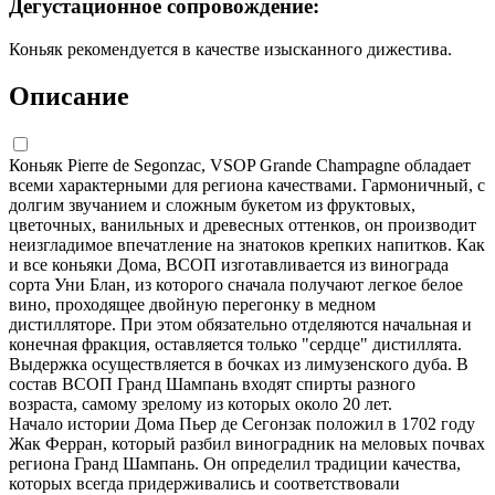
Дегустационное сопровождение:
Коньяк рекомендуется в качестве изысканного дижестива.
Описание
Коньяк Pierre de Segonzac, VSOP Grande Champagne обладает
всеми характерными для региона качествами. Гармоничный, с
долгим звучанием и сложным букетом из фруктовых,
цветочных, ванильных и древесных оттенков, он производит
неизгладимое впечатление на знатоков крепких напитков. Как
и все коньяки Дома, ВСОП изготавливается из винограда
сорта Уни Блан, из которого сначала получают легкое белое
вино, проходящее двойную перегонку в медном
дистилляторе. При этом обязательно отделяются начальная и
конечная фракция, оставляется только "сердце" дистиллята.
Выдержка осуществляется в бочках из лимузенского дуба. В
состав ВСОП Гранд Шампань входят спирты разного
возраста, самому зрелому из которых около 20 лет.
Начало истории Дома Пьер де Сегонзак положил в 1702 году
Жак Ферран, который разбил виноградник на меловых почвах
региона Гранд Шампань. Он определил традиции качества,
которых всегда придерживались и соответствовали