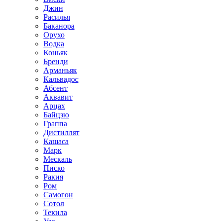
Джин
Расилья
Баканора
Орухо
Водка
Коньяк
Бренди
Арманьяк
Кальвадос
Абсент
Аквавит
Арцах
Байцзю
Граппа
Дистиллят
Кашаса
Марк
Мескаль
Писко
Ракия
Ром
Самогон
Сотол
Текила