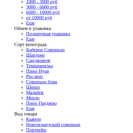
1000 - 3000 руб
3000 - 6000 руб
6000 - 10000 руб
от 10000 руб
Еще
Объем и упаковка
Подарочная упаковка
Еще
Сорт винограда
Каберне Совиньон
Шардоне
Санджовезе
Темпранильо
Пино Нуар
Рислинг
Совиньон блан
Шираз
Мальбек
Мерло
Пино Гриджио
Еще
Вид товара
Кьянти
Новозеландский совиньон
Портвейн