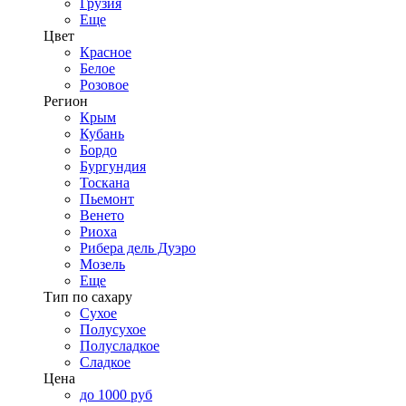
Грузия
Еще
Цвет
Красное
Белое
Розовое
Регион
Крым
Кубань
Бордо
Бургундия
Тоскана
Пьемонт
Венето
Риоха
Рибера дель Дуэро
Мозель
Еще
Тип по сахару
Сухое
Полусухое
Полусладкое
Сладкое
Цена
до 1000 руб