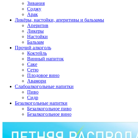
Зивания
Соджу
Арак
Ликёры, настойки, аперитивы и бальзамы
Аперитив
Ликеры
Настойки
Бальзам
Прочий алкоголь
Коктейль
Винный напиток
Саке
Сетю
Плодовое вино
Авамори
Слабоалкогольные напитки
Пиво
Сидр
Безалкогольные напитки
Безалкогольное пиво
Безалкогольное вино