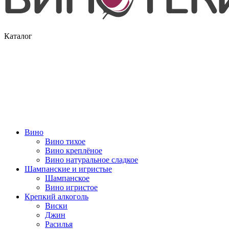
Каталог
Вино
Вино тихое
Вино креплёное
Вино натуральное сладкое
Шампанские и игристые
Шампанское
Вино игристое
Крепкий алкоголь
Виски
Джин
Расилья