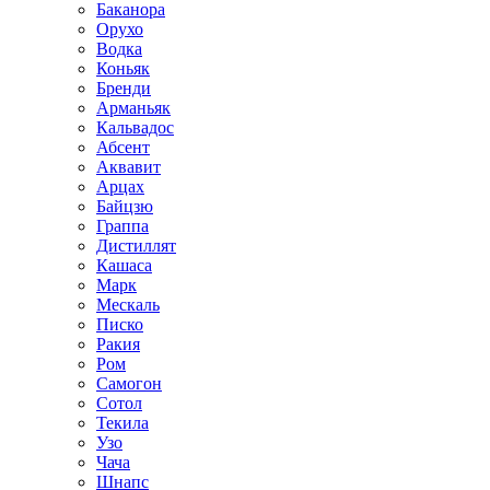
Баканора
Орухо
Водка
Коньяк
Бренди
Арманьяк
Кальвадос
Абсент
Аквавит
Арцах
Байцзю
Граппа
Дистиллят
Кашаса
Марк
Мескаль
Писко
Ракия
Ром
Самогон
Сотол
Текила
Узо
Чача
Шнапс