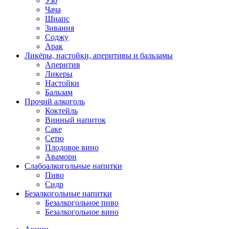
Узо
Чача
Шнапс
Зивания
Соджу
Арак
Ликёры, настойки, аперитивы и бальзамы
Аперитив
Ликеры
Настойки
Бальзам
Прочий алкоголь
Коктейль
Винный напиток
Саке
Сетю
Плодовое вино
Авамори
Слабоалкогольные напитки
Пиво
Сидр
Безалкогольные напитки
Безалкогольное пиво
Безалкогольное вино