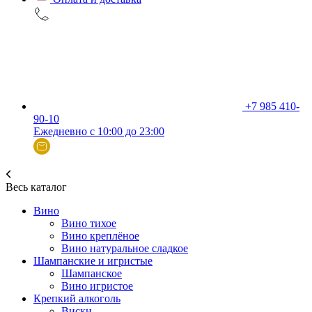
+7 985 410-
90-10
Ежедневно с 10:00 до 23:00
Весь каталог
Вино
Вино тихое
Вино креплёное
Вино натуральное сладкое
Шампанские и игристые
Шампанское
Вино игристое
Крепкий алкоголь
Виски