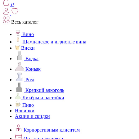
0
Весь каталог
Вино
Шампанское и игристые вина
Виски
Водка
Коньяк
Ром
Крепкий алкоголь
Ликёры и настойки
Пиво
Новинки
Акции и скидки
Корпоративным клиентам
Оплата и доставка