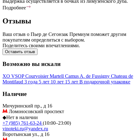
Выдержка осуществляется в бочках из лимузенского дуба.
Подробнее
Отзывы
Ваш отзыв о Пьер де Сегонзак Премиум поможет другим
покупателям определиться с выбором.
Поделитесь своими впечатлениями.
Оставить отзыв
Возможно вы искали
XO
VSOP
Courvoisier
Martell
Camus
A. de Fussigny
Chateau de
Montifaud
3 года
5 лет
10 лет
15 лет
В подарочной упаковке
Наличие
Мичуринский пр., д 16
Ломоносовский проспект
◆
Нет в наличии
+7 (985) 761-63-24
(10:00–23:00)
vinoteki.ru@yandex.ru
Воротынская ул., д 16