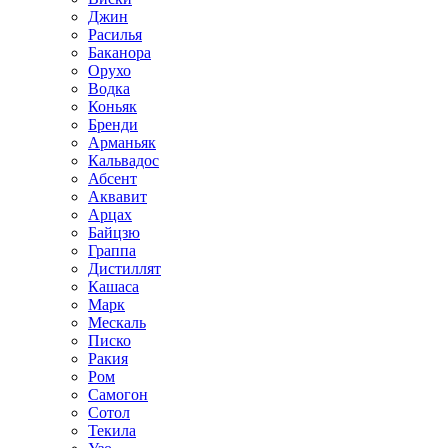
Джин
Расилья
Баканора
Орухо
Водка
Коньяк
Бренди
Арманьяк
Кальвадос
Абсент
Аквавит
Арцах
Байцзю
Граппа
Дистиллят
Кашаса
Марк
Мескаль
Писко
Ракия
Ром
Самогон
Сотол
Текила