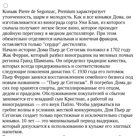
Коньяк Pierre de Segonzac, Premium характеризует
утонченность, шарм и молодость. Как и все коньяки Дома, он
изготавливается из винограда сорта Уни Блан, из которого
сначала получают легкое белое вино, которое проходит
двойную перегонку в медном дистилляторе. При этом
обязательно отделяются начальная и конечная фракция,
оставляется только "сердце" дистиллята.
Начало истории Дома Пьер де Сегонзак положил в 1702 году
Жак Ферран, который разбил виноградник на меловых почвах
региона Гранд Шампань. Он определил традиции качества,
которых всегда придерживались и соответствовали
следующие поколения династии. С 1930 года его потомок
Пьер Ферран занялся восстановлением семейного бизнеса под
новым названием — "Пьер де Сегонзак". В погребах Дома до
сих пор хранятся спирты, дистиллированные его отцом,
дедом и прадедом. Обслуживанием покупателей и сбытом
занимается его младший сын Кристиан, а работой на
виноградниках — его внук Пабло. Чтобы удержаться на
гребне волны в условиях жесткой конкуренции, Дом Пьер де
Сегонзак создает только престижные и исключительно старые
коньяки. 10 лет — это минимальный период выдержки,
который допускается к использованию в купаже его элитных
напитков.