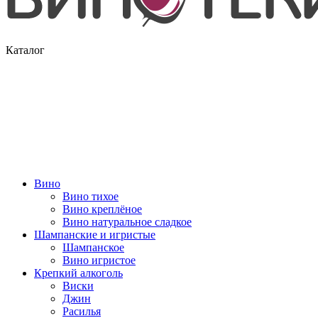
Каталог
Вино
Вино тихое
Вино креплёное
Вино натуральное сладкое
Шампанские и игристые
Шампанское
Вино игристое
Крепкий алкоголь
Виски
Джин
Расилья