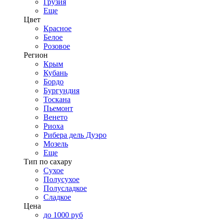
Грузия
Еще
Цвет
Красное
Белое
Розовое
Регион
Крым
Кубань
Бордо
Бургундия
Тоскана
Пьемонт
Венето
Риоха
Рибера дель Дуэро
Мозель
Еще
Тип по сахару
Сухое
Полусухое
Полусладкое
Сладкое
Цена
до 1000 руб