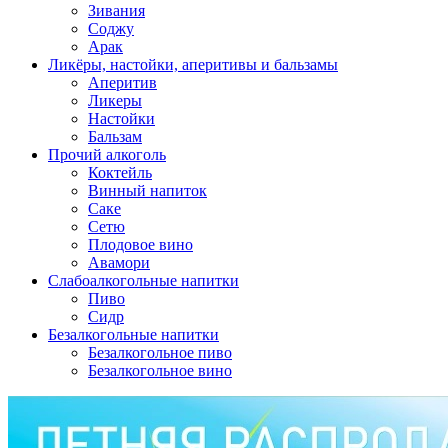
Зивания
Соджу
Арак
Ликёры, настойки, аперитивы и бальзамы
Аперитив
Ликеры
Настойки
Бальзам
Прочий алкоголь
Коктейль
Винный напиток
Саке
Сетю
Плодовое вино
Авамори
Слабоалкогольные напитки
Пиво
Сидр
Безалкогольные напитки
Безалкогольное пиво
Безалкогольное вино