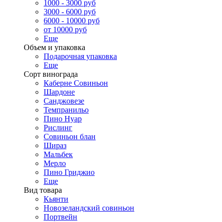
1000 - 3000 руб
3000 - 6000 руб
6000 - 10000 руб
от 10000 руб
Еще
Объем и упаковка
Подарочная упаковка
Еще
Сорт винограда
Каберне Совиньон
Шардоне
Санджовезе
Темпранильо
Пино Нуар
Рислинг
Совиньон блан
Шираз
Мальбек
Мерло
Пино Гриджио
Еще
Вид товара
Кьянти
Новозеландский совиньон
Портвейн