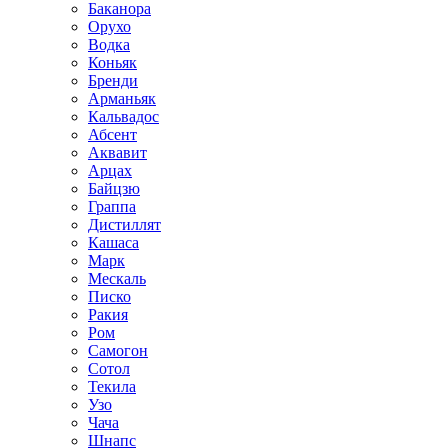
Баканора
Орухо
Водка
Коньяк
Бренди
Арманьяк
Кальвадос
Абсент
Аквавит
Арцах
Байцзю
Граппа
Дистиллят
Кашаса
Марк
Мескаль
Писко
Ракия
Ром
Самогон
Сотол
Текила
Узо
Чача
Шнапс