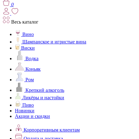
0
Весь каталог
Вино
Шампанское и игристые вина
Виски
Водка
Коньяк
Ром
Крепкий алкоголь
Ликёры и настойки
Пиво
Новинки
Акции и скидки
Корпоративным клиентам
Оплата и доставка