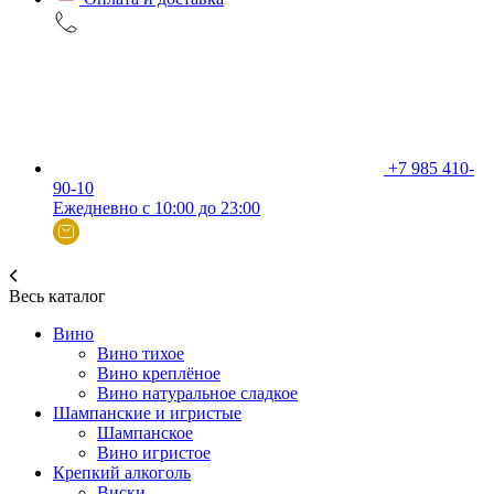
+7 985 410-
90-10
Ежедневно с 10:00 до 23:00
Весь каталог
Вино
Вино тихое
Вино креплёное
Вино натуральное сладкое
Шампанские и игристые
Шампанское
Вино игристое
Крепкий алкоголь
Виски