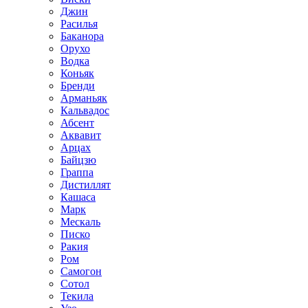
Джин
Расилья
Баканора
Орухо
Водка
Коньяк
Бренди
Арманьяк
Кальвадос
Абсент
Аквавит
Арцах
Байцзю
Граппа
Дистиллят
Кашаса
Марк
Мескаль
Писко
Ракия
Ром
Самогон
Сотол
Текила