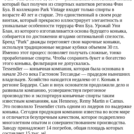
который был получен из спиртных напитков региона Фин
Буа. В коллекцию Park Vintage входят только спирты в
возрасте 40 лет и старше. Это единственный в своем роде
винтаж, который прекрасно иллюстрирует элегантность и
уникальные особенности терруара Фин Буа. Урожай Уни
Блан, из которого изготавливается основа будущего коньяка,
собирается по достижении ягодами оптимальной спелости.
Бренд "Park" дважды перегоняет свои марочные коньяки,
используя традиционные медные кубики объемом 30 гл.
Именно этот процесс позволяет получать сложные, тонко
проработанные спирты. Чтобы сохранить букет и богатство
этого коньяка, фильтрация не допускалась.
Tessendier — коньячная компания, которая была основана в
начале 20-го века Гастоном Тессандье — прадедом нынешних
владельцев. Хозяйство находится недалеко от г. Коньяк в
регионе Бордери. Сын и внук основателя продолжили дело и
развивали компанию, усовершенствуя перегонное
производство и экспортируя коньячные спирты таким
известным компаниям, как Hennessy, Remy Martin и Camus.
Это позволило Tessendier стать одним из лидеров по выдержке
коньяка. Сегодня продукция компании известна во всем мире
и отличается безупречным качеством, которое подкреплено
многолетним опытом и совершенствованием производства.
Заводу принадлежит 14 погребов, общая площадь которых
составляет 15 тыс. м².