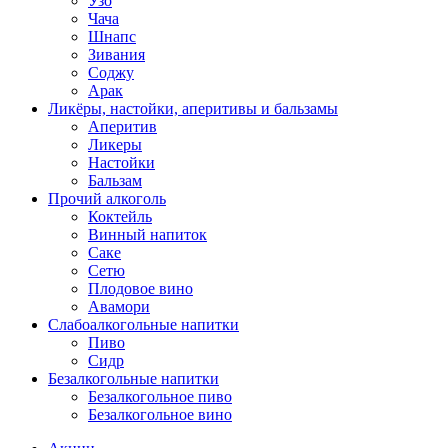
Узо
Чача
Шнапс
Зивания
Соджу
Арак
Ликёры, настойки, аперитивы и бальзамы
Аперитив
Ликеры
Настойки
Бальзам
Прочий алкоголь
Коктейль
Винный напиток
Саке
Сетю
Плодовое вино
Авамори
Слабоалкогольные напитки
Пиво
Сидр
Безалкогольные напитки
Безалкогольное пиво
Безалкогольное вино