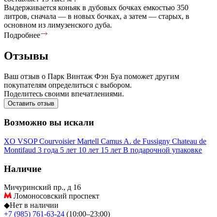
Выдерживается коньяк в дубовых бочках емкостью 350
литров, сначала — в новых бочках, а затем — старых, в
основном из лимузенского дуба.
Подробнее
Отзывы
Ваш отзыв о Парк Винтаж Фэн Буа поможет другим
покупателям определиться с выбором.
Поделитесь своими впечатлениями.
Оставить отзыв
Возможно вы искали
XO
VSOP
Courvoisier
Martell
Camus
A. de Fussigny
Chateau de
Montifaud
3 года
5 лет
10 лет
15 лет
В подарочной упаковке
Наличие
Мичуринский пр., д 16
Ломоносовский проспект
◆
Нет в наличии
+7 (985) 761-63-24
(10:00–23:00)