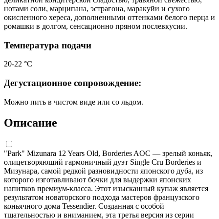
нотами соли, марципана, эстрагона, маракуйи и сухого
окисленного хереса, дополненными оттенками белого перца и
ромашки в долгом, сенсационно пряном послевкусии.
Температура подачи
20-22 °С
Дегустационное сопровождение:
Можно пить в чистом виде или со льдом.
Описание
"Park" Mizunara 12 Years Old, Borderies AOC — зрелый коньяк,
олицетворяющий гармоничный дуэт Single Cru Borderies и
Мизунара, самой редкой разновидности японского дуба, из
которого изготавливают бочки для выдержки японских
напитков премиум-класса. Этот изысканный купаж является
результатом новаторского подхода мастеров французского
коньячного дома Tessendier. Созданная с особой
тщательностью и вниманием, эта третья версия из серии