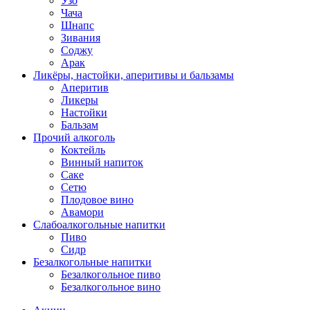
Узо
Чача
Шнапс
Зивания
Соджу
Арак
Ликёры, настойки, аперитивы и бальзамы
Аперитив
Ликеры
Настойки
Бальзам
Прочий алкоголь
Коктейль
Винный напиток
Саке
Сетю
Плодовое вино
Авамори
Слабоалкогольные напитки
Пиво
Сидр
Безалкогольные напитки
Безалкогольное пиво
Безалкогольное вино