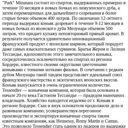
"Park" Mizunara состоит из спиртов, выдержанных примерно в
течение 10 месяцев в новых бочках из лимузенского дуба, а
затем перемещенных для дальнейшего созревания в более
старые бочки объемом 400 литров. По окончании 12-летнего
периода выдержки коньяк дозревает в течение 9-12 месяцев в
новых бочках из японского дуба Мизунара объемом 500
литров, что придает купажу неповторимый пряный аромат. В
результате получается удивительно инновационный
французский продукт с японским шармом, который порадует
даже самых взыскательных гурманов. Братья Жером и Лилиан
Тессандье, вдохновители этого замечательного коньяка,
сосредоточились исключительно на спиртах из региона
Бордери, известного своими округлыми цветочными
коньяками с тонкими нотками фиалки. В сочетании с редким
дубом Мизунара такой тандем представляет идеальный союз
французского мастерства и экзотических японских вкусов.
Коньяк выпускается в очень ограниченном количестве.
Tessendier — коньячная компания, которая была основана в
начале 20-го века Гастоном Тессандье — прадедом нынешних
владельцев. Хозяйство находится недалеко от г. Коньяк в
регионе Бордери. Сын и внук основателя продолжили дело и
развивали компанию, усовершенствуя перегонное
производство и экспортируя коньячные спирты таким
известным компаниям, как Hennessy, Remy Martin и Camus.
Это позволило Tessendier стать одним из лидеров по выдержке