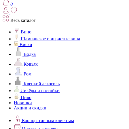
0
Весь каталог
Вино
Шампанское и игристые вина
Виски
Водка
Коньяк
Ром
Крепкий алкоголь
Ликёры и настойки
Пиво
Новинки
Акции и скидки
Корпоративным клиентам
Оплата и доставка