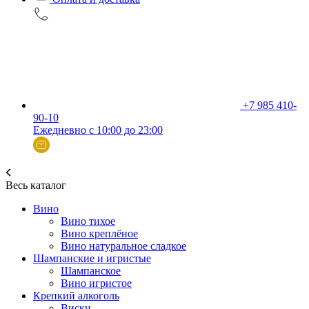
+7 985 410-
90-10
Ежедневно с 10:00 до 23:00
Весь каталог
Вино
Вино тихое
Вино креплёное
Вино натуральное сладкое
Шампанские и игристые
Шампанское
Вино игристое
Крепкий алкоголь
Виски