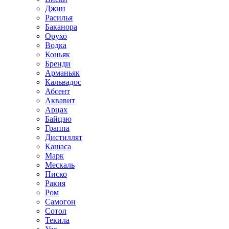
Джин
Расилья
Баканора
Орухо
Водка
Коньяк
Бренди
Арманьяк
Кальвадос
Абсент
Аквавит
Арцах
Байцзю
Граппа
Дистиллят
Кашаса
Марк
Мескаль
Писко
Ракия
Ром
Самогон
Сотол
Текила