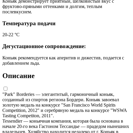
Коньяк демонстрирует приятный, шелковистый вкус с
фруктово-пряными оттенками и долгим, теплым
послевкусием.
Температура подачи
20-22 °С
Дегустационное сопровождение:
Коньяк рекомендуется как аперитив и дижестив, подается с
добавлением льда.
Описание
"Park" Borderies — элегантнтый, гармоничный коньяк,
созданный из спиртов региона Бордери. Коньяк завоевал
золотую медаль на конкурсе "San Francisco World Spirits
Competition, 2012" и серебряную медаль на конкурсе "WSWA
Tasting Competiton, 2011".
Tessendier — коньячная компания, которая была основана в
начале 20-го века Гастоном Тессандье — прадедом нынешних
владельцев. Хозяйство находится недалеко от г. Коньяк в