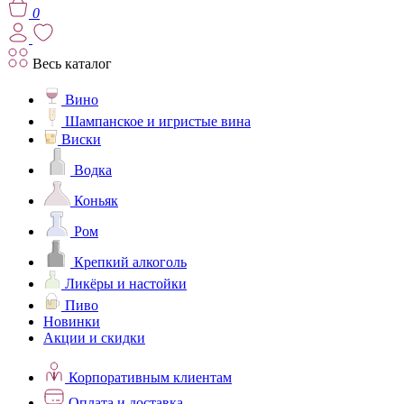
0
Весь каталог
Вино
Шампанское и игристые вина
Виски
Водка
Коньяк
Ром
Крепкий алкоголь
Ликёры и настойки
Пиво
Новинки
Акции и скидки
Корпоративным клиентам
Оплата и доставка