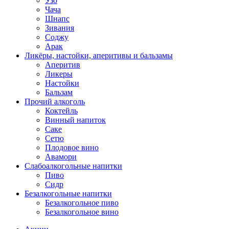
Узо
Чача
Шнапс
Зивания
Соджу
Арак
Ликёры, настойки, аперитивы и бальзамы
Аперитив
Ликеры
Настойки
Бальзам
Прочий алкоголь
Коктейль
Винный напиток
Саке
Сетю
Плодовое вино
Авамори
Слабоалкогольные напитки
Пиво
Сидр
Безалкогольные напитки
Безалкогольное пиво
Безалкогольное вино