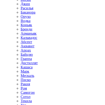
Джин
Расилья
Баканора
Орухо
Водка
Коньяк
Бренди
Арманьяк
Кальвадос
Абсент
Аквавит
Арцах
Байцзю
Граппа
Дистиллят
Кашаса
Марк
Мескаль
Писко
Ракия
Ром
Самогон
Сотол
Текила