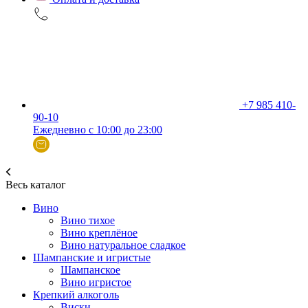
+7 985 410-
90-10
Ежедневно с 10:00 до 23:00
Весь каталог
Вино
Вино тихое
Вино креплёное
Вино натуральное сладкое
Шампанские и игристые
Шампанское
Вино игристое
Крепкий алкоголь
Виски