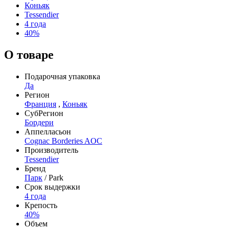
Коньяк
Tessendier
4 года
40%
О товаре
Подарочная упаковка
Да
Регион
Франция
,
Коньяк
СубРегион
Бордери
Аппелласьон
Cognac Borderies AOC
Производитель
Tessendier
Бренд
Парк
/ Park
Срок выдержки
4 года
Крепость
40%
Объем