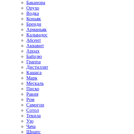
Баканора
Орухо
Водка
Коньяк
Бренди
Арманьяк
Кальвадос
Абсент
Аквавит
Арцах
Байцзю
Граппа
Дистиллят
Кашаса
Марк
Мескаль
Писко
Ракия
Ром
Самогон
Сотол
Текила
Узо
Чача
Шнапс