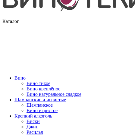
Каталог
Вино
Вино тихое
Вино креплёное
Вино натуральное сладкое
Шампанские и игристые
Шампанское
Вино игристое
Крепкий алкоголь
Виски
Джин
Расилья