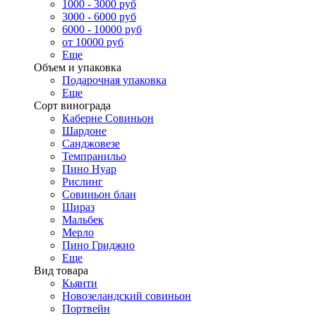
1000 - 3000 руб
3000 - 6000 руб
6000 - 10000 руб
от 10000 руб
Еще
Объем и упаковка
Подарочная упаковка
Еще
Сорт винограда
Каберне Совиньон
Шардоне
Санджовезе
Темпранильо
Пино Нуар
Рислинг
Совиньон блан
Шираз
Мальбек
Мерло
Пино Гриджио
Еще
Вид товара
Кьянти
Новозеландский совиньон
Портвейн