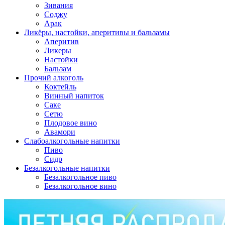
Зивания
Соджу
Арак
Ликёры, настойки, аперитивы и бальзамы
Аперитив
Ликеры
Настойки
Бальзам
Прочий алкоголь
Коктейль
Винный напиток
Саке
Сетю
Плодовое вино
Авамори
Слабоалкогольные напитки
Пиво
Сидр
Безалкогольные напитки
Безалкогольное пиво
Безалкогольное вино