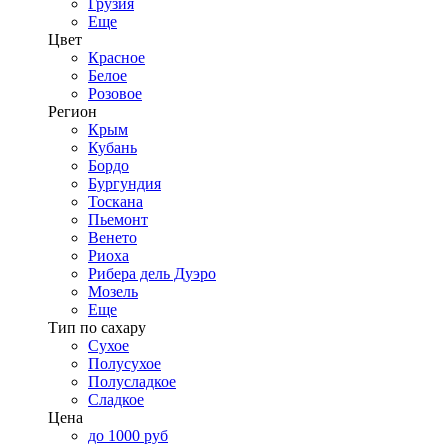
Грузия
Еще
Цвет
Красное
Белое
Розовое
Регион
Крым
Кубань
Бордо
Бургундия
Тоскана
Пьемонт
Венето
Риоха
Рибера дель Дуэро
Мозель
Еще
Тип по сахару
Сухое
Полусухое
Полусладкое
Сладкое
Цена
до 1000 руб