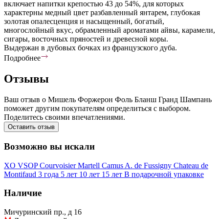
включает напитки крепостью 43 до 54%, для которых
характерны медный цвет разбавленный янтарем, глубокая
золотая опалесценция и насыщенный, богатый,
многослойный вкус, обрамленный ароматами айвы, карамели,
сигары, восточных пряностей и древесной коры.
Выдержан в дубовых бочках из французского дуба.
Подробнее
Отзывы
Ваш отзыв о Мишель Форжерон Фоль Бланш Гранд Шампань
поможет другим покупателям определиться с выбором.
Поделитесь своими впечатлениями.
Оставить отзыв
Возможно вы искали
XO
VSOP
Courvoisier
Martell
Camus
A. de Fussigny
Chateau de
Montifaud
3 года
5 лет
10 лет
15 лет
В подарочной упаковке
Наличие
Мичуринский пр., д 16