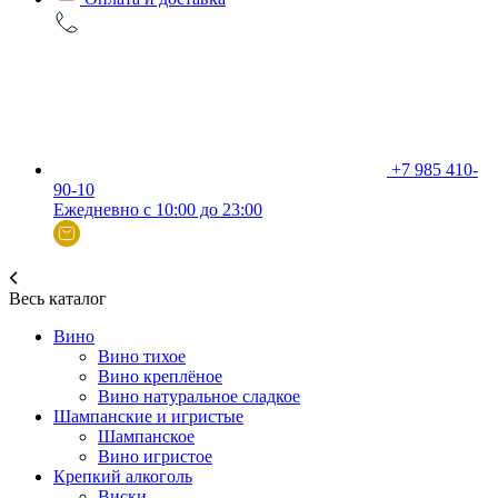
+7 985 410-
90-10
Ежедневно с 10:00 до 23:00
Весь каталог
Вино
Вино тихое
Вино креплёное
Вино натуральное сладкое
Шампанские и игристые
Шампанское
Вино игристое
Крепкий алкоголь
Виски