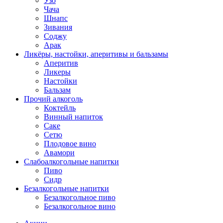
Узо
Чача
Шнапс
Зивания
Соджу
Арак
Ликёры, настойки, аперитивы и бальзамы
Аперитив
Ликеры
Настойки
Бальзам
Прочий алкоголь
Коктейль
Винный напиток
Саке
Сетю
Плодовое вино
Авамори
Слабоалкогольные напитки
Пиво
Сидр
Безалкогольные напитки
Безалкогольное пиво
Безалкогольное вино