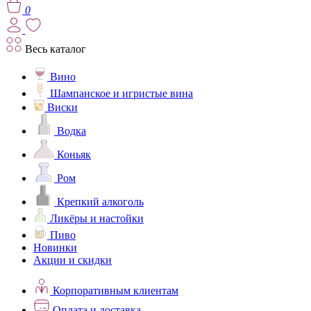
0
Весь каталог
Вино
Шампанское и игристые вина
Виски
Водка
Коньяк
Ром
Крепкий алкоголь
Ликёры и настойки
Пиво
Новинки
Акции и скидки
Корпоративным клиентам
Оплата и доставка