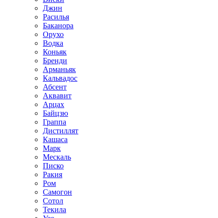
Джин
Расилья
Баканора
Орухо
Водка
Коньяк
Бренди
Арманьяк
Кальвадос
Абсент
Аквавит
Арцах
Байцзю
Граппа
Дистиллят
Кашаса
Марк
Мескаль
Писко
Ракия
Ром
Самогон
Сотол
Текила