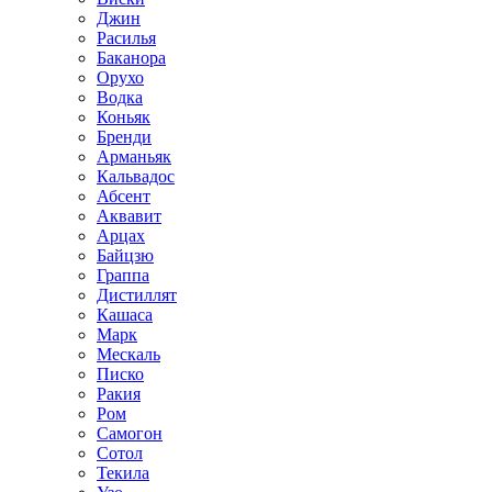
Джин
Расилья
Баканора
Орухо
Водка
Коньяк
Бренди
Арманьяк
Кальвадос
Абсент
Аквавит
Арцах
Байцзю
Граппа
Дистиллят
Кашаса
Марк
Мескаль
Писко
Ракия
Ром
Самогон
Сотол
Текила