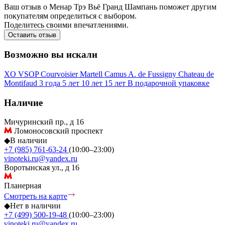
Ваш отзыв о Менар Трэ Вьё Гранд Шампань поможет другим
покупателям определиться с выбором.
Поделитесь своими впечатлениями.
Оставить отзыв
Возможно вы искали
XO
VSOP
Courvoisier
Martell
Camus
A. de Fussigny
Chateau de
Montifaud
3 года
5 лет
10 лет
15 лет
В подарочной упаковке
Наличие
Мичуринский пр., д 16
Ломоносовский проспект
◆
В наличии
+7 (985) 761-63-24
(10:00–23:00)
vinoteki.ru@yandex.ru
Воротынская ул., д 16
Планерная
Смотреть на карте
◆
Нет в наличии
+7 (499) 500-19-48
(10:00–23:00)
vinoteki.ru@yandex.ru