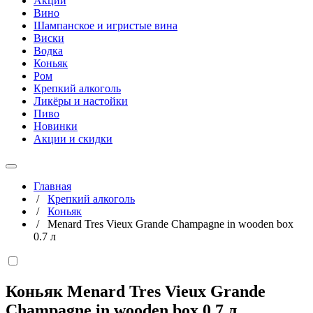
Акции
Вино
Шампанское и игристые вина
Виски
Водка
Коньяк
Ром
Крепкий алкоголь
Ликёры и настойки
Пиво
Новинки
Акции и скидки
Главная
/
Крепкий алкоголь
/
Коньяк
/
Menard Tres Vieux Grande Champagne in wooden box
0.7 л
Коньяк Menard Tres Vieux Grande
Champagne in wooden box
0,7 л