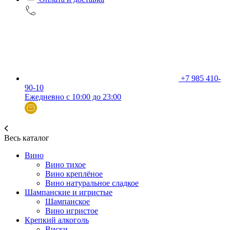
+7 985 410-
90-10
Ежедневно с 10:00 до 23:00
Весь каталог
Вино
Вино тихое
Вино креплёное
Вино натуральное сладкое
Шампанские и игристые
Шампанское
Вино игристое
Крепкий алкоголь
Виски