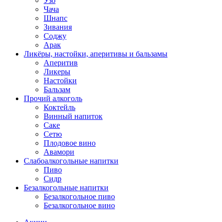
Узо
Чача
Шнапс
Зивания
Соджу
Арак
Ликёры, настойки, аперитивы и бальзамы
Аперитив
Ликеры
Настойки
Бальзам
Прочий алкоголь
Коктейль
Винный напиток
Саке
Сетю
Плодовое вино
Авамори
Слабоалкогольные напитки
Пиво
Сидр
Безалкогольные напитки
Безалкогольное пиво
Безалкогольное вино