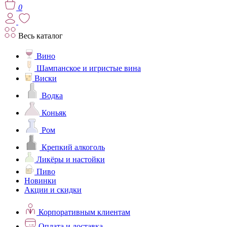
0
Весь каталог
Вино
Шампанское и игристые вина
Виски
Водка
Коньяк
Ром
Крепкий алкоголь
Ликёры и настойки
Пиво
Новинки
Акции и скидки
Корпоративным клиентам
Оплата и доставка