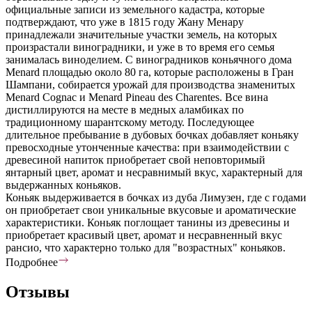
официальные записи из земельного кадастра, которые
подтверждают, что уже в 1815 году Жану Менару
принадлежали значительные участки земель, на которых
произрастали виноградники, и уже в то время его семья
занималась виноделием. С виноградников коньячного дома
Menard площадью около 80 га, которые расположены в Гран
Шампани, собирается урожай для производства знаменитых
Menard Cognac и Menard Pineau des Charentes. Все вина
дистиллируются на месте в медных аламбиках по
традиционному шарантскому методу. Последующее
длительное пребывание в дубовых бочках добавляет коньяку
превосходные утонченные качества: при взаимодействии с
древесиной напиток приобретает свой неповторимый
янтарный цвет, аромат и несравнимый вкус, характерный для
выдержанных коньяков.
Коньяк выдерживается в бочках из дуба Лимузен, где с годами
он приобретает свои уникальные вкусовые и ароматические
характеристики. Коньяк поглощает танины из древесины и
приобретает красивый цвет, аромат и несравненный вкус
рансио, что характерно только для "возрастных" коньяков.
Подробнее
Отзывы