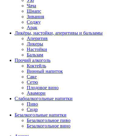
Узо
Чача
Шнапс
Зивания
Соджу
Арак
Ликёры, настойки, аперитивы и бальзамы
Аперитив
Ликеры
Настойки
Бальзам
Прочий алкоголь
Коктейль
Винный напиток
Саке
Сетю
Плодовое вино
Авамори
Слабоалкогольные напитки
Пиво
Сидр
Безалкогольные напитки
Безалкогольное пиво
Безалкогольное вино