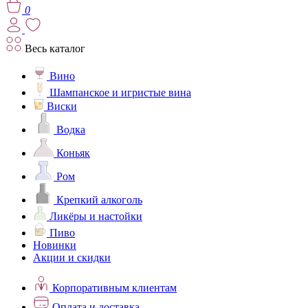
0
Весь каталог
Вино
Шампанское и игристые вина
Виски
Водка
Коньяк
Ром
Крепкий алкоголь
Ликёры и настойки
Пиво
Новинки
Акции и скидки
Корпоративным клиентам
Оплата и доставка