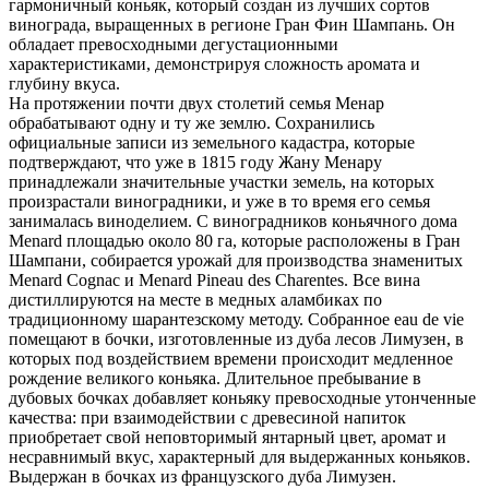
гармоничный коньяк, который создан из лучших сортов
винограда, выращенных в регионе Гран Фин Шампань. Он
обладает превосходными дегустационными
характеристиками, демонстрируя сложность аромата и
глубину вкуса.
На протяжении почти двух столетий семья Менар
обрабатывают одну и ту же землю. Сохранились
официальные записи из земельного кадастра, которые
подтверждают, что уже в 1815 году Жану Менару
принадлежали значительные участки земель, на которых
произрастали виноградники, и уже в то время его семья
занималась виноделием. С виноградников коньячного дома
Menard площадью около 80 га, которые расположены в Гран
Шампани, собирается урожай для производства знаменитых
Menard Cognac и Menard Pineau des Charentes. Все вина
дистиллируются на месте в медных аламбиках по
традиционному шарантезскому методу. Собранное eau de vie
помещают в бочки, изготовленные из дуба лесов Лимузен, в
которых под воздействием времени происходит медленное
рождение великого коньяка. Длительное пребывание в
дубовых бочках добавляет коньяку превосходные утонченные
качества: при взаимодействии с древесиной напиток
приобретает свой неповторимый янтарный цвет, аромат и
несравнимый вкус, характерный для выдержанных коньяков.
Выдержан в бочках из французского дуба Лимузен.