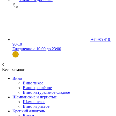
+7 985 410-
90-10
Ежедневно с 10:00 до 23:00
Весь каталог
Вино
Вино тихое
Вино креплёное
Вино натуральное сладкое
Шампанские и игристые
Шампанское
Вино игристое
Крепкий алкоголь
Виски