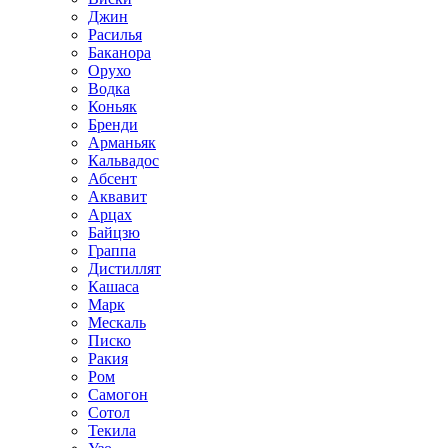
Джин
Расилья
Баканора
Орухо
Водка
Коньяк
Бренди
Арманьяк
Кальвадос
Абсент
Аквавит
Арцах
Байцзю
Граппа
Дистиллят
Кашаса
Марк
Мескаль
Писко
Ракия
Ром
Самогон
Сотол
Текила