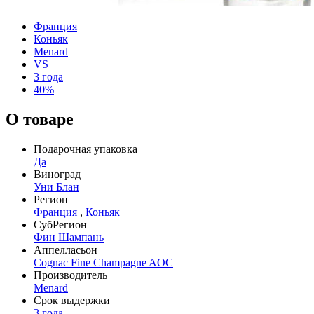
Франция
Коньяк
Menard
VS
3 года
40%
О товаре
Подарочная упаковка
Да
Виноград
Уни Блан
Регион
Франция
,
Коньяк
СубРегион
Фин Шампань
Аппелласьон
Cognac Fine Champagne AOC
Производитель
Menard
Срок выдержки
3 года