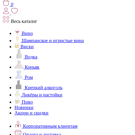
0
Весь каталог
Вино
Шампанское и игристые вина
Виски
Водка
Коньяк
Ром
Крепкий алкоголь
Ликёры и настойки
Пиво
Новинки
Акции и скидки
Корпоративным клиентам
Оплата и доставка