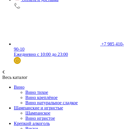
+7 985 410-
90-10
Ежедневно с 10:00 до 23:00
Весь каталог
Вино
Вино тихое
Вино креплёное
Вино натуральное сладкое
Шампанские и игристые
Шампанское
Вино игристое
Крепкий алкоголь
Виски