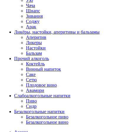
Узо
Чача
Шнапс
Зивания
Соджу
Арак
Ликёры, настойки, аперитивы и бальзамы
Аперитив
Ликеры
Настойки
Бальзам
Прочий алкоголь
Коктейль
Винный напиток
Саке
Сетю
Плодовое вино
Авамори
Слабоалкогольные напитки
Пиво
Сидр
Безалкогольные напитки
Безалкогольное пиво
Безалкогольное вино