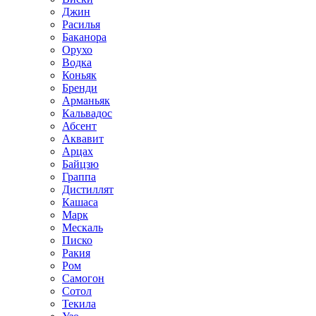
Джин
Расилья
Баканора
Орухо
Водка
Коньяк
Бренди
Арманьяк
Кальвадос
Абсент
Аквавит
Арцах
Байцзю
Граппа
Дистиллят
Кашаса
Марк
Мескаль
Писко
Ракия
Ром
Самогон
Сотол
Текила