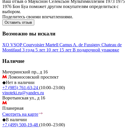
Ваш отзыв о Мауксион Селексьон Мультимиллезим 1973 1975
1976 Бон Буа поможет другим покупателям определиться с
выбором.
Поделитесь своими впечатлениями.
Оставить отзыв
Возможно вы искали
XO
VSOP
Courvoisier
Martell
Camus
A. de Fussigny
Chateau de
Montifaud
3 года
5 лет
10 лет
15 лет
В подарочной упаковке
Наличие
Мичуринский пр., д 16
Ломоносовский проспект
◆
Нет в наличии
+7 (985) 761-63-24
(10:00–23:00)
vinoteki.ru@yandex.ru
Воротынская ул., д 16
Планерная
Смотреть на карте
◆
В наличии
+7 (499) 500-19-48
(10:00–23:00)