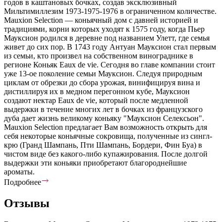
годов в каштановых бочках, создав эксклюзивный
Мильтимиллезим 1973-1975-1976 в ограниченном количестве.
Mauxion Selection — коньячный дом с давней историей и
традициями, корни которых уходят к 1575 году, когда Пьер
Мауксион родился в деревне под названием Улетт, где семья
живет до сих пор. В 1743 году Антуан Мауксион стал первым
из семьи, кто произвел на собственном винограднике в
регионе Коньяк Eaux de vie. Сегодня во главе компании стоит
уже 13-ое поколение семьи Мауксион. Следуя природным
циклам от обрезки до сбора урожая, винифицируя вина и
дистиллируя их в медном перегонном кубе, Мауксион
создают нектар Eaux de vie, который после медленной
выдержки в течение многих лет в бочках из французского
дуба дает жизнь великому коньяку "Мауксион Селексьон".
Mauxion Selection предлагает Вам возможность открыть для
себя некоторые коньячные сокровища, полученные из сингл-
крю (Гранд Шампань, Пти Шампань, Бордери, Фин Буа) в
чистом виде без какого-либо купажирования. После долгой
выдержки эти коньяки приобретают благороднейшие
ароматы.
Подробнее
Отзывы