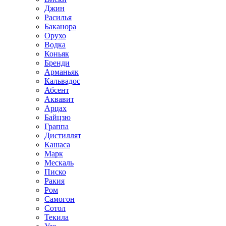
Джин
Расилья
Баканора
Орухо
Водка
Коньяк
Бренди
Арманьяк
Кальвадос
Абсент
Аквавит
Арцах
Байцзю
Граппа
Дистиллят
Кашаса
Марк
Мескаль
Писко
Ракия
Ром
Самогон
Сотол
Текила