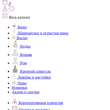
0
Весь каталог
Вино
Шампанское и игристые вина
Виски
Водка
Коньяк
Ром
Крепкий алкоголь
Ликёры и настойки
Пиво
Новинки
Акции и скидки
Корпоративным клиентам
Оплата и доставка