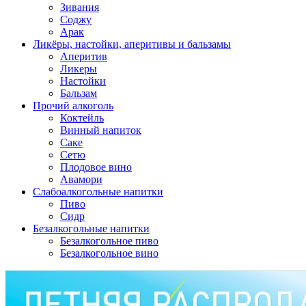
Зивания
Соджу
Арак
Ликёры, настойки, аперитивы и бальзамы
Аперитив
Ликеры
Настойки
Бальзам
Прочий алкоголь
Коктейль
Винный напиток
Саке
Сетю
Плодовое вино
Авамори
Слабоалкогольные напитки
Пиво
Сидр
Безалкогольные напитки
Безалкогольное пиво
Безалкогольное вино