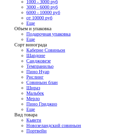
1000 - 3000 руб
3000 - 6000 руб
6000 - 10000 руб
от 10000 руб
Еще
Объем и упаковка
Подарочная упаковка
Еще
Сорт винограда
Каберне Совиньон
Шардоне
Санджовезе
Темпранильо
Пино Нуар
Рислинг
Совиньон блан
Шираз
Мальбек
Мерло
Пино Гриджио
Еще
Вид товара
Кьянти
Новозеландский совиньон
Портвейн