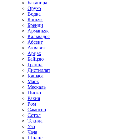
Баканора
Орухо
Водка
Коньяк
Бренди
Арманьяк
Кальвадос
Абсент
Аквавит
Арцах
Байцзю
Граппа
Дистиллят
Кашаса
Марк
Мескаль
Писко
Ракия
Ром
Самогон
Сотол
Текила
Узо
Чача
Шнапс