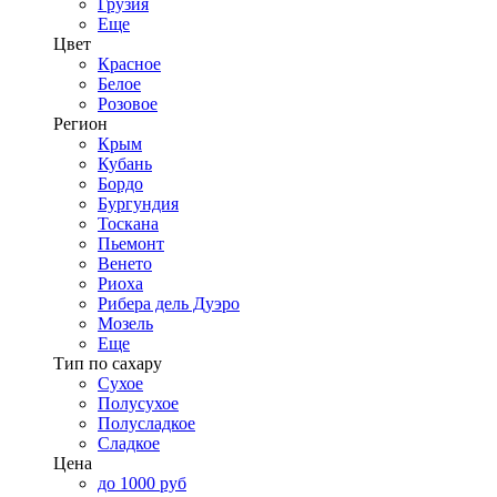
Грузия
Еще
Цвет
Красное
Белое
Розовое
Регион
Крым
Кубань
Бордо
Бургундия
Тоскана
Пьемонт
Венето
Риоха
Рибера дель Дуэро
Мозель
Еще
Тип по сахару
Сухое
Полусухое
Полусладкое
Сладкое
Цена
до 1000 руб