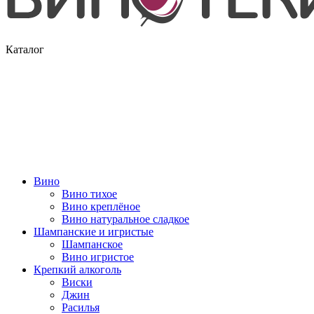
Каталог
Вино
Вино тихое
Вино креплёное
Вино натуральное сладкое
Шампанские и игристые
Шампанское
Вино игристое
Крепкий алкоголь
Виски
Джин
Расилья