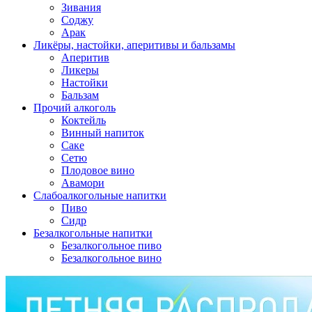
Зивания
Соджу
Арак
Ликёры, настойки, аперитивы и бальзамы
Аперитив
Ликеры
Настойки
Бальзам
Прочий алкоголь
Коктейль
Винный напиток
Саке
Сетю
Плодовое вино
Авамори
Слабоалкогольные напитки
Пиво
Сидр
Безалкогольные напитки
Безалкогольное пиво
Безалкогольное вино