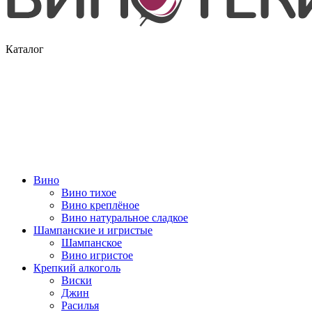
Каталог
Вино
Вино тихое
Вино креплёное
Вино натуральное сладкое
Шампанские и игристые
Шампанское
Вино игристое
Крепкий алкоголь
Виски
Джин
Расилья