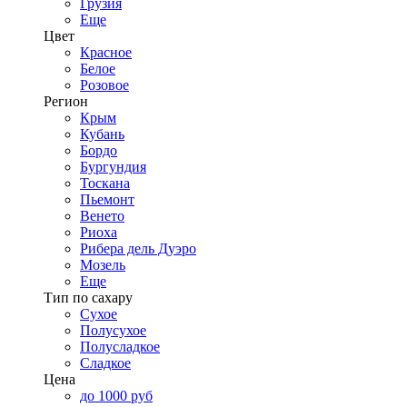
Грузия
Еще
Цвет
Красное
Белое
Розовое
Регион
Крым
Кубань
Бордо
Бургундия
Тоскана
Пьемонт
Венето
Риоха
Рибера дель Дуэро
Мозель
Еще
Тип по сахару
Сухое
Полусухое
Полусладкое
Сладкое
Цена
до 1000 руб