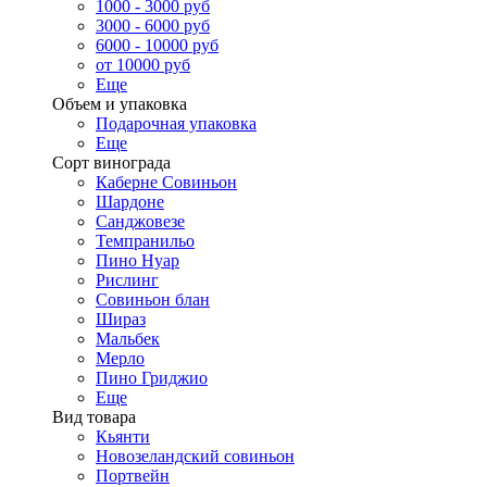
1000 - 3000 руб
3000 - 6000 руб
6000 - 10000 руб
от 10000 руб
Еще
Объем и упаковка
Подарочная упаковка
Еще
Сорт винограда
Каберне Совиньон
Шардоне
Санджовезе
Темпранильо
Пино Нуар
Рислинг
Совиньон блан
Шираз
Мальбек
Мерло
Пино Гриджио
Еще
Вид товара
Кьянти
Новозеландский совиньон
Портвейн