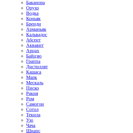
Баканора
Орухо
Водка
Коньяк
Бренди
Арманьяк
Кальвадос
Абсент
Аквавит
Арцах
Байцзю
Граппа
Дистиллят
Кашаса
Марк
Мескаль
Писко
Ракия
Ром
Самогон
Сотол
Текила
Узо
Чача
Шнапс