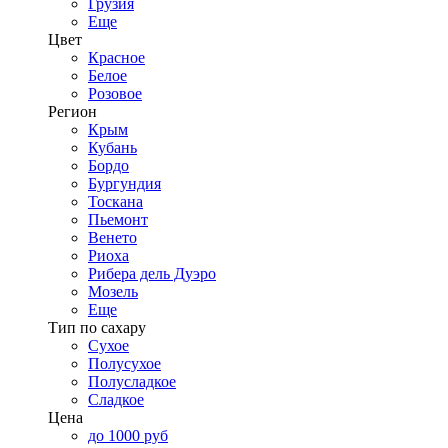
Грузия
Еще
Цвет
Красное
Белое
Розовое
Регион
Крым
Кубань
Бордо
Бургундия
Тоскана
Пьемонт
Венето
Риоха
Рибера дель Дуэро
Мозель
Еще
Тип по сахару
Сухое
Полусухое
Полусладкое
Сладкое
Цена
до 1000 руб