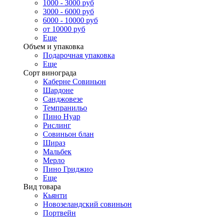
1000 - 3000 руб
3000 - 6000 руб
6000 - 10000 руб
от 10000 руб
Еще
Объем и упаковка
Подарочная упаковка
Еще
Сорт винограда
Каберне Совиньон
Шардоне
Санджовезе
Темпранильо
Пино Нуар
Рислинг
Совиньон блан
Шираз
Мальбек
Мерло
Пино Гриджио
Еще
Вид товара
Кьянти
Новозеландский совиньон
Портвейн