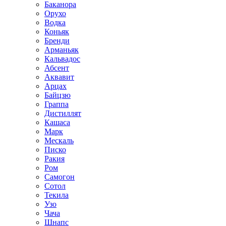
Баканора
Орухо
Водка
Коньяк
Бренди
Арманьяк
Кальвадос
Абсент
Аквавит
Арцах
Байцзю
Граппа
Дистиллят
Кашаса
Марк
Мескаль
Писко
Ракия
Ром
Самогон
Сотол
Текила
Узо
Чача
Шнапс