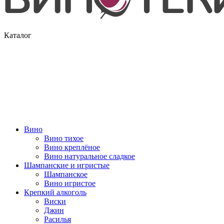
Каталог
Вино
Вино тихое
Вино креплёное
Вино натуральное сладкое
Шампанские и игристые
Шампанское
Вино игристое
Крепкий алкоголь
Виски
Джин
Расилья