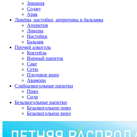
Зивания
Соджу
Арак
Ликёры, настойки, аперитивы и бальзамы
Аперитив
Ликеры
Настойки
Бальзам
Прочий алкоголь
Коктейль
Винный напиток
Саке
Сетю
Плодовое вино
Авамори
Слабоалкогольные напитки
Пиво
Сидр
Безалкогольные напитки
Безалкогольное пиво
Безалкогольное вино