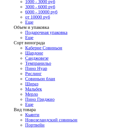
1000 - 3000 руб
3000 - 6000 руб
6000 - 10000 руб
от 10000 руб
Еще
Объем и упаковка
Подарочная упаковка
Еще
Сорт винограда
Каберне Совиньон
Шардоне
Санджовезе
Темпранильо
Пино Нуар
Рислинг
Совиньон блан
Шираз
Мальбек
Мерло
Пино Гриджио
Еще
Вид товара
Кьянти
Новозеландский совиньон
Портвейн