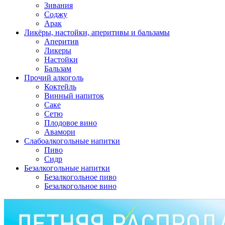
Зивания
Соджу
Арак
Ликёры, настойки, аперитивы и бальзамы
Аперитив
Ликеры
Настойки
Бальзам
Прочий алкоголь
Коктейль
Винный напиток
Саке
Сетю
Плодовое вино
Авамори
Слабоалкогольные напитки
Пиво
Сидр
Безалкогольные напитки
Безалкогольное пиво
Безалкогольное вино