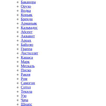
Баканора
Орухо
Водка
Коньяк
Бренди
Арманьяк
Кальвадос
Абсент
Аквавит
Арцах
Байцзю
Граппа
Дистиллят
Кашаса
Марк
Мескаль
Писко
Ракия
Ром
Самогон
Сотол
Текила
Узо
Чача
Шнапс