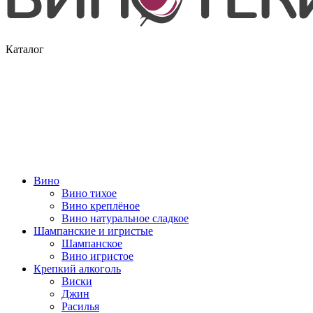
Каталог
Вино
Вино тихое
Вино креплёное
Вино натуральное сладкое
Шампанские и игристые
Шампанское
Вино игристое
Крепкий алкоголь
Виски
Джин
Расилья