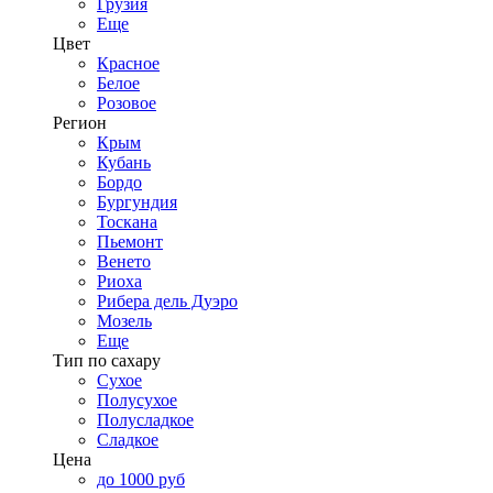
Грузия
Еще
Цвет
Красное
Белое
Розовое
Регион
Крым
Кубань
Бордо
Бургундия
Тоскана
Пьемонт
Венето
Риоха
Рибера дель Дуэро
Мозель
Еще
Тип по сахару
Сухое
Полусухое
Полусладкое
Сладкое
Цена
до 1000 руб