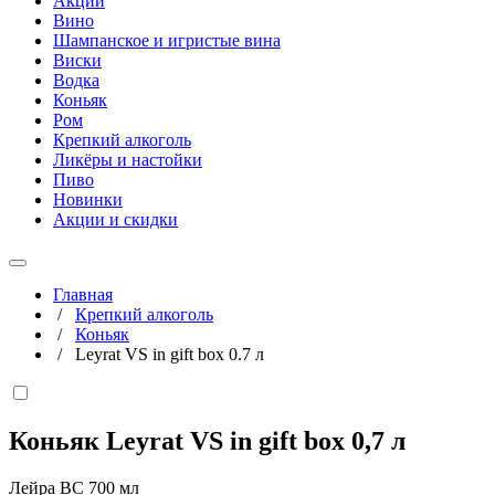
Акции
Вино
Шампанское и игристые вина
Виски
Водка
Коньяк
Ром
Крепкий алкоголь
Ликёры и настойки
Пиво
Новинки
Акции и скидки
Главная
/
Крепкий алкоголь
/
Коньяк
/
Leyrat VS in gift box 0.7 л
Коньяк Leyrat VS in gift box
0,7 л
Лейра ВС 700 мл