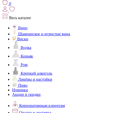
0
Весь каталог
Вино
Шампанское и игристые вина
Виски
Водка
Коньяк
Ром
Крепкий алкоголь
Ликёры и настойки
Пиво
Новинки
Акции и скидки
Корпоративным клиентам
Оплата и доставка