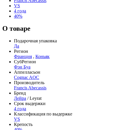
Francis Abecassis
VS
4 года
40%
О товаре
Подарочная упаковка
Да
Регион
Франция
,
Коньяк
СубРегион
Фэн Буа
Аппелласьон
Cognac AOC
Производитель
Francis Abecassis
Бренд
Лейра
/ Leyrat
Срок выдержки
4 года
Классификация по выдержке
VS
Крепость
40%