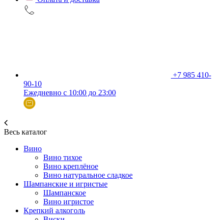
+7 985 410-
90-10
Ежедневно с 10:00 до 23:00
Весь каталог
Вино
Вино тихое
Вино креплёное
Вино натуральное сладкое
Шампанские и игристые
Шампанское
Вино игристое
Крепкий алкоголь
Виски