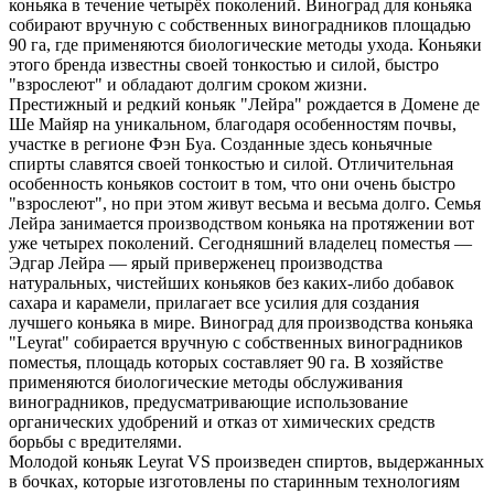
коньяка в течение четырёх поколений. Виноград для коньяка
собирают вручную с собственных виноградников площадью
90 га, где применяются биологические методы ухода. Коньяки
этого бренда известны своей тонкостью и силой, быстро
"взрослеют" и обладают долгим сроком жизни.
Престижный и редкий коньяк "Лейра" рождается в Домене де
Ше Майяр на уникальном, благодаря особенностям почвы,
участке в регионе Фэн Буа. Созданные здесь коньячные
спирты славятся своей тонкостью и силой. Отличительная
особенность коньяков состоит в том, что они очень быстро
"взрослеют", но при этом живут весьма и весьма долго. Семья
Лейра занимается производством коньяка на протяжении вот
уже четырех поколений. Сегодняшний владелец поместья —
Эдгар Лейра — ярый приверженец производства
натуральных, чистейших коньяков без каких-либо добавок
сахара и карамели, прилагает все усилия для создания
лучшего коньяка в мире. Виноград для производства коньяка
"Leyrat" собирается вручную с собственных виноградников
поместья, площадь которых составляет 90 га. В хозяйстве
применяются биологические методы обслуживания
виноградников, предусматривающие использование
органических удобрений и отказ от химических средств
борьбы с вредителями.
Молодой коньяк Leyrat VS произведен спиртов, выдержанных
в бочках, которые изготовлены по старинным технологиям