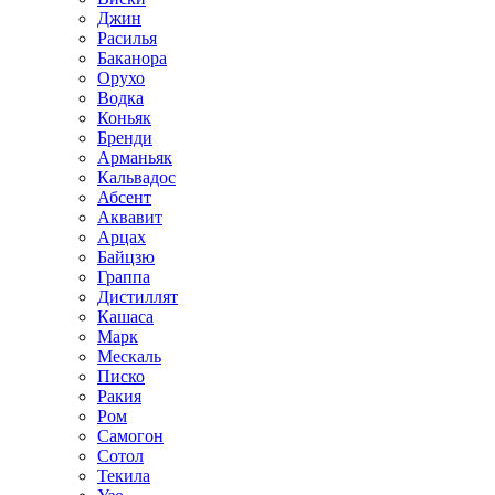
Джин
Расилья
Баканора
Орухо
Водка
Коньяк
Бренди
Арманьяк
Кальвадос
Абсент
Аквавит
Арцах
Байцзю
Граппа
Дистиллят
Кашаса
Марк
Мескаль
Писко
Ракия
Ром
Самогон
Сотол
Текила