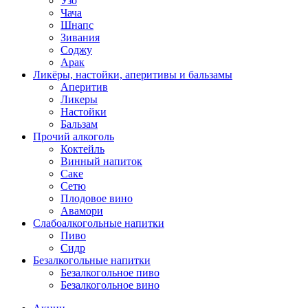
Узо
Чача
Шнапс
Зивания
Соджу
Арак
Ликёры, настойки, аперитивы и бальзамы
Аперитив
Ликеры
Настойки
Бальзам
Прочий алкоголь
Коктейль
Винный напиток
Саке
Сетю
Плодовое вино
Авамори
Слабоалкогольные напитки
Пиво
Сидр
Безалкогольные напитки
Безалкогольное пиво
Безалкогольное вино