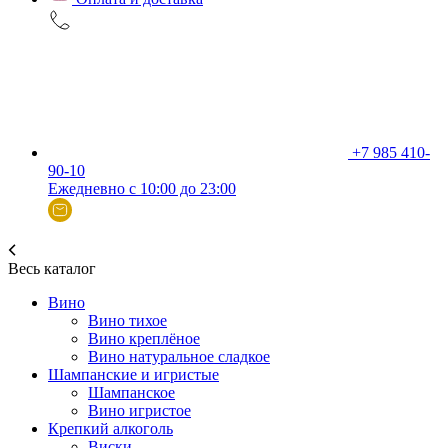
+7 985 410-
90-10
Ежедневно с 10:00 до 23:00
Весь каталог
Вино
Вино тихое
Вино креплёное
Вино натуральное сладкое
Шампанские и игристые
Шампанское
Вино игристое
Крепкий алкоголь
Виски