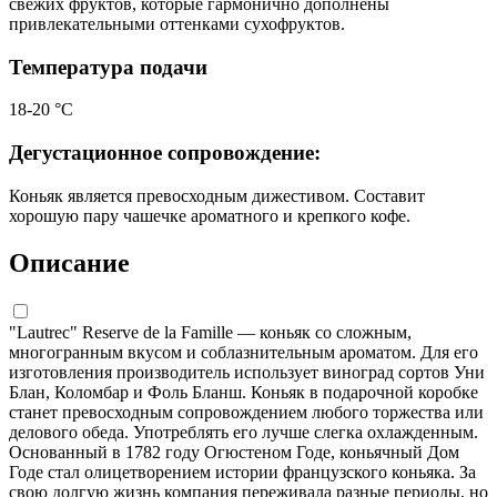
свежих фруктов, которые гармонично дополнены
привлекательными оттенками сухофруктов.
Температура подачи
18-20 °С
Дегустационное сопровождение:
Коньяк является превосходным дижестивом. Составит
хорошую пару чашечке ароматного и крепкого кофе.
Описание
"Lautrec" Reserve de la Famille — коньяк со сложным,
многогранным вкусом и соблазнительным ароматом. Для его
изготовления производитель использует виноград сортов Уни
Блан, Коломбар и Фоль Бланш. Коньяк в подарочной коробке
станет превосходным сопровождением любого торжества или
делового обеда. Употреблять его лучше слегка охлажденным.
Основанный в 1782 году Огюстеном Годе, коньячный Дом
Годе стал олицетворением истории французского коньяка. За
свою долгую жизнь компания переживала разные периоды, но