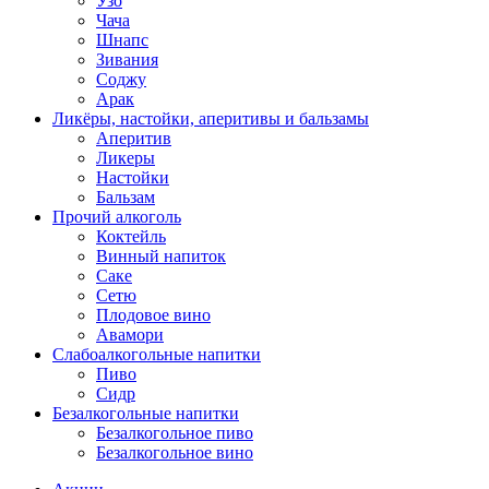
Узо
Чача
Шнапс
Зивания
Соджу
Арак
Ликёры, настойки, аперитивы и бальзамы
Аперитив
Ликеры
Настойки
Бальзам
Прочий алкоголь
Коктейль
Винный напиток
Саке
Сетю
Плодовое вино
Авамори
Слабоалкогольные напитки
Пиво
Сидр
Безалкогольные напитки
Безалкогольное пиво
Безалкогольное вино