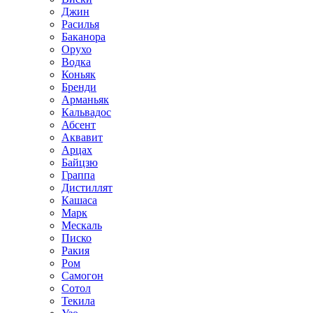
Джин
Расилья
Баканора
Орухо
Водка
Коньяк
Бренди
Арманьяк
Кальвадос
Абсент
Аквавит
Арцах
Байцзю
Граппа
Дистиллят
Кашаса
Марк
Мескаль
Писко
Ракия
Ром
Самогон
Сотол
Текила