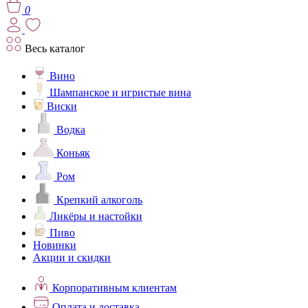
0
Весь каталог
Вино
Шампанское и игристые вина
Виски
Водка
Коньяк
Ром
Крепкий алкоголь
Ликёры и настойки
Пиво
Новинки
Акции и скидки
Корпоративным клиентам
Оплата и доставка