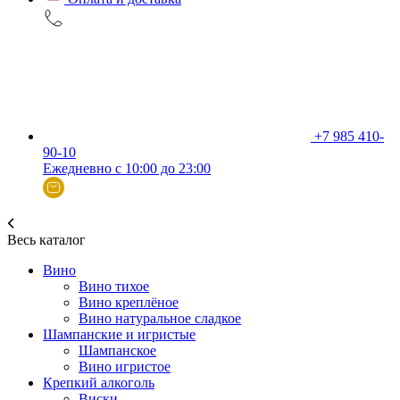
+7 985 410-
90-10
Ежедневно с 10:00 до 23:00
Весь каталог
Вино
Вино тихое
Вино креплёное
Вино натуральное сладкое
Шампанские и игристые
Шампанское
Вино игристое
Крепкий алкоголь
Виски