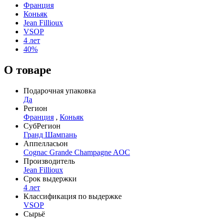
Франция
Коньяк
Jean Fillioux
VSOP
4 лет
40%
О товаре
Подарочная упаковка
Да
Регион
Франция
,
Коньяк
СубРегион
Гранд Шампань
Аппелласьон
Cognac Grande Champagne AOC
Производитель
Jean Fillioux
Срок выдержки
4 лет
Классификация по выдержке
VSOP
Сырьё