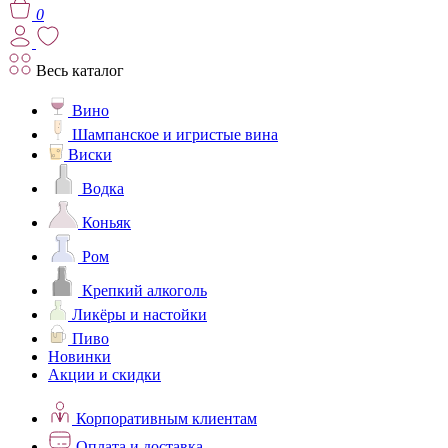
0
Весь каталог
Вино
Шампанское и игристые вина
Виски
Водка
Коньяк
Ром
Крепкий алкоголь
Ликёры и настойки
Пиво
Новинки
Акции и скидки
Корпоративным клиентам
Оплата и доставка