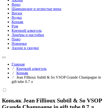
Акции
Вино
Шампанское и игристые вина
Виски
Водка
Коньяк
Ром
Крепкий алкоголь
Ликёры и настойки
Пиво
Новинки
Акции и скидки
Главная
/
Крепкий алкоголь
/
Коньяк
/
Jean Fillioux Subtil & So VSOP Grande Champagne in
gift tube 0.7 л
Коньяк Jean Fillioux Subtil & So VSOP
Grande Champagne in gift tube
0,7 л