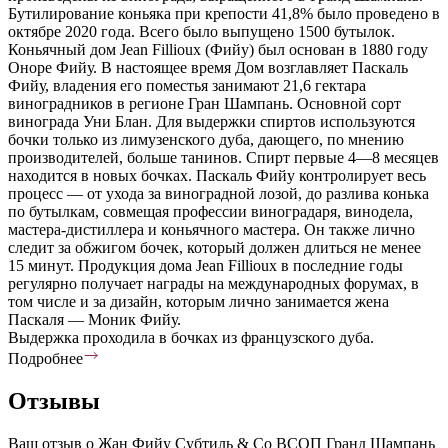
Бутилирование коньяка при крепости 41,8% было проведено в
октябре 2020 года. Всего было выпущено 1500 бутылок.
Коньячный дом Jean Fillioux (Фийу) был основан в 1880 году
Оноре Фийу. В настоящее время Дом возглавляет Паскаль
Фийу, владения его поместья занимают 21,6 гектара
виноградников в регионе Гран Шампань. Основной сорт
винограда Уни Блан. Для выдержки спиртов используются
бочки только из лимузенского дуба, дающего, по мнению
производителей, больше танинов. Спирт первые 4—8 месяцев
находится в новых бочках. Паскаль Фийу контролирует весь
процесс — от ухода за виноградной лозой, до разлива конька
по бутылкам, совмещая профессии виноградаря, винодела,
мастера-дистиллера и коньячного мастера. Он также лично
следит за обжигом бочек, который должен длиться не менее
15 минут. Продукция дома Jean Fillioux в последние годы
регулярно получает награды на международных форумах, в
том числе и за дизайн, которым лично занимается жена
Паскаля — Моник Фийу.
Выдержка проходила в бочках из французского дуба.
Подробнее
Отзывы
Ваш отзыв о Жан Фийу Субтиль & Со ВСОП Гранд Шампань