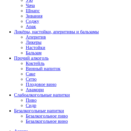
Узо
Чача
Шнапс
Зивания
Соджу
Арак
Ликёры, настойки, аперитивы и бальзамы
Аперитив
Ликеры
Настойки
Бальзам
Прочий алкоголь
Коктейль
Винный напиток
Саке
Сетю
Плодовое вино
Авамори
Слабоалкогольные напитки
Пиво
Сидр
Безалкогольные напитки
Безалкогольное пиво
Безалкогольное вино