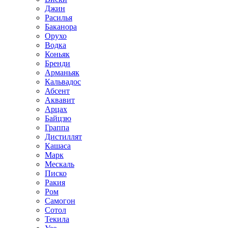
Джин
Расилья
Баканора
Орухо
Водка
Коньяк
Бренди
Арманьяк
Кальвадос
Абсент
Аквавит
Арцах
Байцзю
Граппа
Дистиллят
Кашаса
Марк
Мескаль
Писко
Ракия
Ром
Самогон
Сотол
Текила