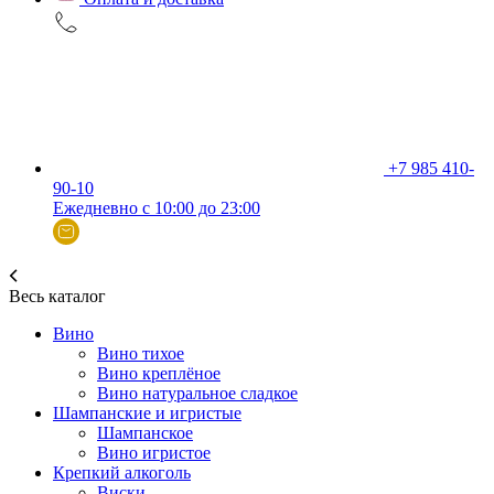
+7 985 410-
90-10
Ежедневно с 10:00 до 23:00
Весь каталог
Вино
Вино тихое
Вино креплёное
Вино натуральное сладкое
Шампанские и игристые
Шампанское
Вино игристое
Крепкий алкоголь
Виски