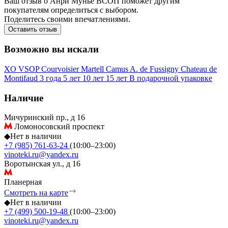
Ваш отзыв о Анри Мунье ВСOП поможет другим
покупателям определиться с выбором.
Поделитесь своими впечатлениями.
Оставить отзыв
Возможно вы искали
XO
VSOP
Courvoisier
Martell
Camus
A. de Fussigny
Chateau de
Montifaud
3 года
5 лет
10 лет
15 лет
В подарочной упаковке
Наличие
Мичуринский пр., д 16
Ломоносовский проспект
◆
Нет в наличии
+7 (985) 761-63-24
(10:00–23:00)
vinoteki.ru@yandex.ru
Воротынская ул., д 16
Планерная
Смотреть на карте
◆
Нет в наличии
+7 (499) 500-19-48
(10:00–23:00)
vinoteki.ru@yandex.ru