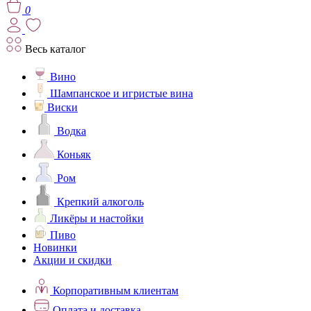
0
Весь каталог
Вино
Шампанское и игристые вина
Виски
Водка
Коньяк
Ром
Крепкий алкоголь
Ликёры и настойки
Пиво
Новинки
Акции и скидки
Корпоративным клиентам
Оплата и доставка