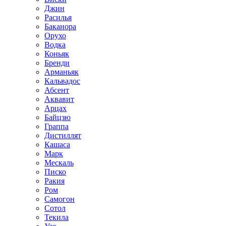
Джин
Расилья
Баканора
Орухо
Водка
Коньяк
Бренди
Арманьяк
Кальвадос
Абсент
Аквавит
Арцах
Байцзю
Граппа
Дистиллят
Кашаса
Марк
Мескаль
Писко
Ракия
Ром
Самогон
Сотол
Текила