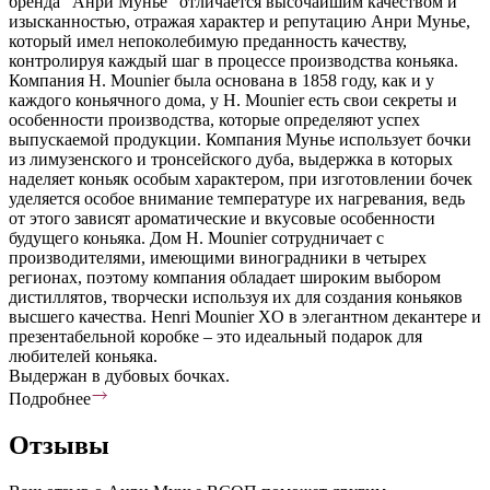
бренда "Анри Мунье" отличается высочайшим качеством и
изысканностью, отражая характер и репутацию Анри Мунье,
который имел непоколебимую преданность качеству,
контролируя каждый шаг в процессе производства коньяка.
Компания Н. Mounier была основана в 1858 году, как и у
каждого коньячного дома, у Н. Mounier есть свои секреты и
особенности производства, которые определяют успех
выпускаемой продукции. Компания Мунье использует бочки
из лимузенского и тронсейского дуба, выдержка в которых
наделяет коньяк особым характером, при изготовлении бочек
уделяется особое внимание температуре их нагревания, ведь
от этого зависят ароматические и вкусовые особенности
будущего коньяка. Дом Н. Mounier сотрудничает с
производителями, имеющими виноградники в четырех
регионах, поэтому компания обладает широким выбором
дистиллятов, творчески используя их для создания коньяков
высшего качества. Henri Mounier XO в элегантном декантере и
презентабельной коробке – это идеальный подарок для
любителей коньяка.
Выдержан в дубовых бочках.
Подробнее
Отзывы