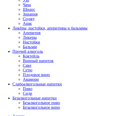
Узо
Чача
Шнапс
Зивания
Соджу
Арак
Ликёры, настойки, аперитивы и бальзамы
Аперитив
Ликеры
Настойки
Бальзам
Прочий алкоголь
Коктейль
Винный напиток
Саке
Сетю
Плодовое вино
Авамори
Слабоалкогольные напитки
Пиво
Сидр
Безалкогольные напитки
Безалкогольное пиво
Безалкогольное вино