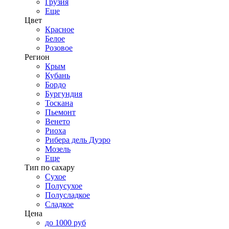
Грузия
Еще
Цвет
Красное
Белое
Розовое
Регион
Крым
Кубань
Бордо
Бургундия
Тоскана
Пьемонт
Венето
Риоха
Рибера дель Дуэро
Мозель
Еще
Тип по сахару
Сухое
Полусухое
Полусладкое
Сладкое
Цена
до 1000 руб