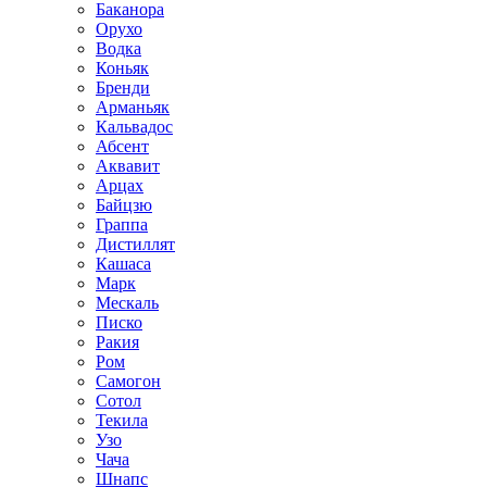
Баканора
Орухо
Водка
Коньяк
Бренди
Арманьяк
Кальвадос
Абсент
Аквавит
Арцах
Байцзю
Граппа
Дистиллят
Кашаса
Марк
Мескаль
Писко
Ракия
Ром
Самогон
Сотол
Текила
Узо
Чача
Шнапс