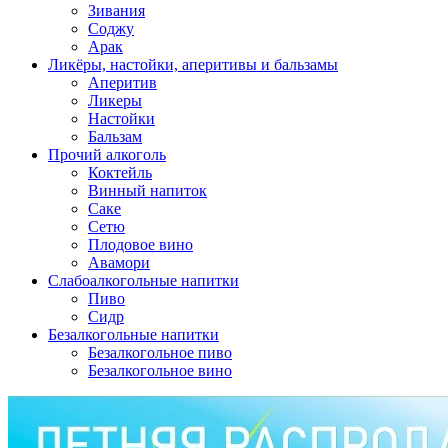
Зивания
Соджу
Арак
Ликёры, настойки, аперитивы и бальзамы
Аперитив
Ликеры
Настойки
Бальзам
Прочий алкоголь
Коктейль
Винный напиток
Саке
Сетю
Плодовое вино
Авамори
Слабоалкогольные напитки
Пиво
Сидр
Безалкогольные напитки
Безалкогольное пиво
Безалкогольное вино