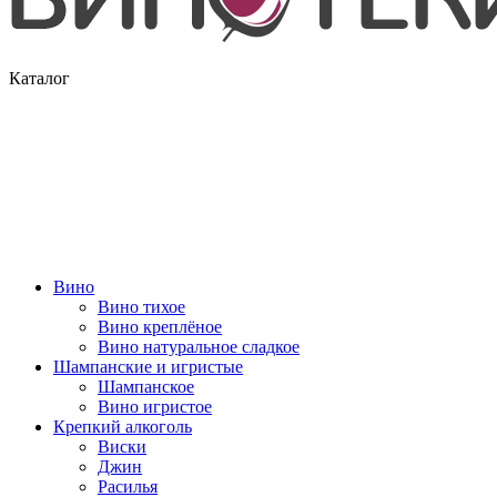
Каталог
Вино
Вино тихое
Вино креплёное
Вино натуральное сладкое
Шампанские и игристые
Шампанское
Вино игристое
Крепкий алкоголь
Виски
Джин
Расилья