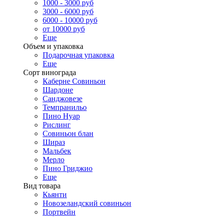
1000 - 3000 руб
3000 - 6000 руб
6000 - 10000 руб
от 10000 руб
Еще
Объем и упаковка
Подарочная упаковка
Еще
Сорт винограда
Каберне Совиньон
Шардоне
Санджовезе
Темпранильо
Пино Нуар
Рислинг
Совиньон блан
Шираз
Мальбек
Мерло
Пино Гриджио
Еще
Вид товара
Кьянти
Новозеландский совиньон
Портвейн