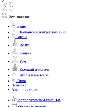
0
Весь каталог
Вино
Шампанское и игристые вина
Виски
Водка
Коньяк
Ром
Крепкий алкоголь
Ликёры и настойки
Пиво
Новинки
Акции и скидки
Корпоративным клиентам
Оплата и доставка