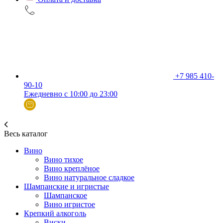
+7 985 410-
90-10
Ежедневно с 10:00 до 23:00
Весь каталог
Вино
Вино тихое
Вино креплёное
Вино натуральное сладкое
Шампанские и игристые
Шампанское
Вино игристое
Крепкий алкоголь
Виски