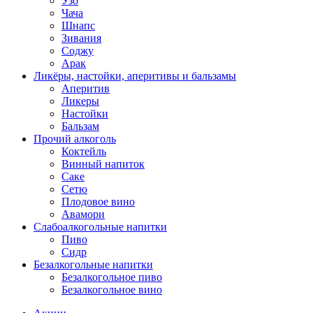
Узо
Чача
Шнапс
Зивания
Соджу
Арак
Ликёры, настойки, аперитивы и бальзамы
Аперитив
Ликеры
Настойки
Бальзам
Прочий алкоголь
Коктейль
Винный напиток
Саке
Сетю
Плодовое вино
Авамори
Слабоалкогольные напитки
Пиво
Сидр
Безалкогольные напитки
Безалкогольное пиво
Безалкогольное вино