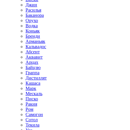
Джин
Расилья
Баканора
Орухо
Водка
Коньяк
Бренди
Арманьяк
Кальвадос
Абсент
Аквавит
Арцах
Байцзю
Граппа
Дистиллят
Кашаса
Марк
Мескаль
Писко
Ракия
Ром
Самогон
Сотол
Текила