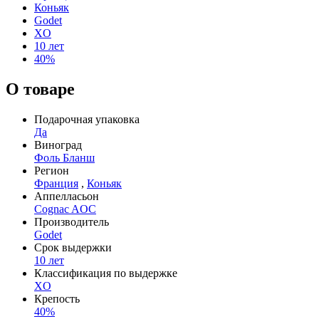
Коньяк
Godet
XO
10 лет
40%
О товаре
Подарочная упаковка
Да
Виноград
Фоль Бланш
Регион
Франция
,
Коньяк
Аппелласьон
Cognac AOC
Производитель
Godet
Срок выдержки
10 лет
Классификация по выдержке
XO
Крепость
40%