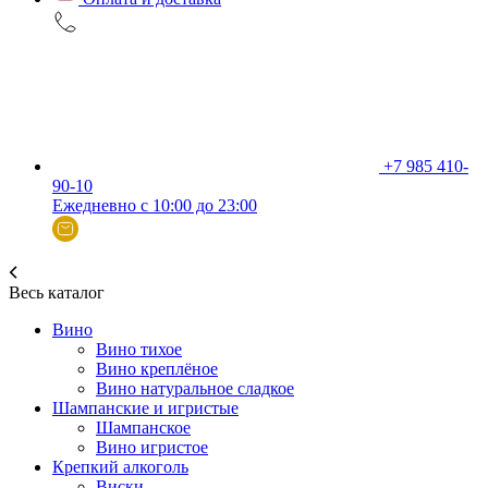
+7 985 410-
90-10
Ежедневно с 10:00 до 23:00
Весь каталог
Вино
Вино тихое
Вино креплёное
Вино натуральное сладкое
Шампанские и игристые
Шампанское
Вино игристое
Крепкий алкоголь
Виски