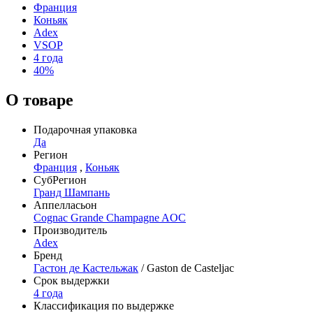
Франция
Коньяк
Adex
VSOP
4 года
40%
О товаре
Подарочная упаковка
Да
Регион
Франция
,
Коньяк
СубРегион
Гранд Шампань
Аппелласьон
Cognac Grande Champagne AOC
Производитель
Adex
Бренд
Гастон де Кастельжак
/ Gaston de Casteljac
Срок выдержки
4 года
Классификация по выдержке