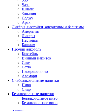
Узо
Чача
Шнапс
Зивания
Соджу
Арак
Ликёры, настойки, аперитивы и бальзамы
Аперитив
Ликеры
Настойки
Бальзам
Прочий алкоголь
Коктейль
Винный напиток
Саке
Сетю
Плодовое вино
Авамори
Слабоалкогольные напитки
Пиво
Сидр
Безалкогольные напитки
Безалкогольное пиво
Безалкогольное вино