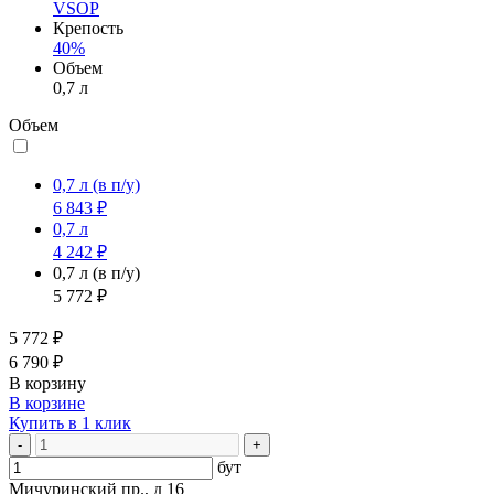
VSOP
Крепость
40%
Объем
0,7 л
Объем
0,7 л
(в п/у)
6 843 ₽
0,7 л
4 242 ₽
0,7 л
(в п/у)
5 772 ₽
5 772 ₽
6 790 ₽
В корзину
В корзине
Купить в 1 клик
-
+
бут
Мичуринский пр., д 16