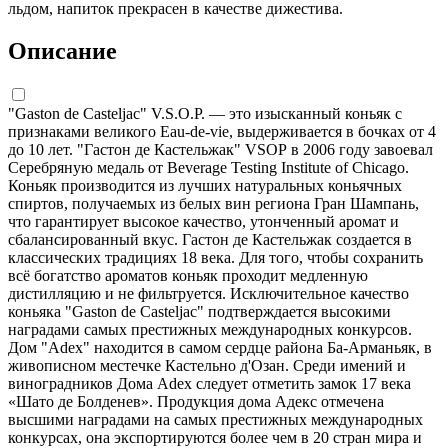
льдом, напиток прекрасен в качестве дижестива.
Описание
"Gaston de Casteljac" V.S.O.P. — это изысканный коньяк с
признаками великого Eau-de-vie, выдерживается в бочках от 4
до 10 лет. "Гастон де Кастельжак" VSОР в 2006 году завоевал
Серебряную медаль от Beverage Testing Institute of Chicago.
Коньяк производится из лучших натуральных коньячных
спиртов, получаемых из белых вин региона Гран Шампань,
что гарантирует высокое качество, утонченный аромат и
сбалансированный вкус. Гастон де Кастельжак создается в
классических традициях 18 века. Для того, чтобы сохранить
всё богатство ароматов коньяк проходит медленную
дистилляцию и не фильтруется. Исключительное качество
коньяка "Gaston de Casteljac" подтверждается высокими
наградами самых престижных международных конкурсов.
Дом "Adex" находится в самом сердце района Ба-Арманьяк, в
живописном местечке Кастельно д'Озан. Среди имений и
виноградников Дома Adex следует отметить замок 17 века
«Шато де Болденев». Продукция дома Адекс отмечена
высшими наградами на самых престижных международных
конкурсах, она экспортируются более чем в 20 стран мира и