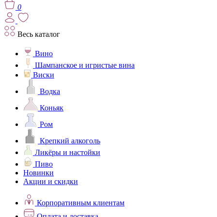
0
Весь каталог
Вино
Шампанское и игристые вина
Виски
Водка
Коньяк
Ром
Крепкий алкоголь
Ликёры и настойки
Пиво
Новинки
Акции и скидки
Корпоративным клиентам
Оплата и доставка