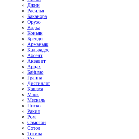
Джин
Расилья
Баканора
Орухо
Водка
Коньяк
Бренди
Арманьяк
Кальвадос
Абсент
Аквавит
Арцах
Байцзю
Граппа
Дистиллят
Кашаса
Марк
Мескаль
Писко
Ракия
Ром
Самогон
Сотол
Текила