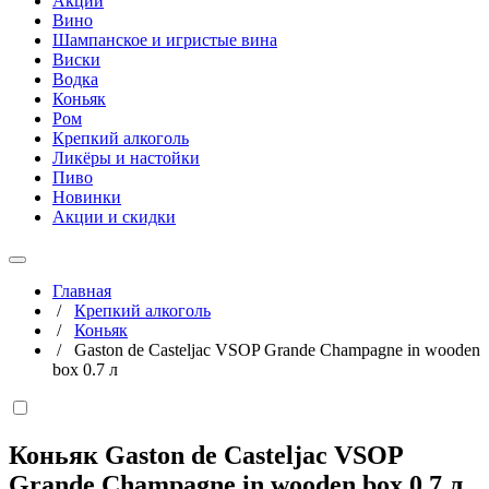
Акции
Вино
Шампанское и игристые вина
Виски
Водка
Коньяк
Ром
Крепкий алкоголь
Ликёры и настойки
Пиво
Новинки
Акции и скидки
Главная
/
Крепкий алкоголь
/
Коньяк
/
Gaston de Casteljac VSOP Grande Champagne in wooden
box 0.7 л
Коньяк Gaston de Casteljac VSOP
Grande Champagne in wooden box
0,7 л