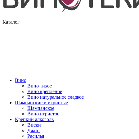
Каталог
Вино
Вино тихое
Вино креплёное
Вино натуральное сладкое
Шампанские и игристые
Шампанское
Вино игристое
Крепкий алкоголь
Виски
Джин
Расилья