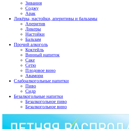
Зивания
Соджу
Арак
Ликёры, настойки, аперитивы и бальзамы
Аперитив
Ликеры
Настойки
Бальзам
Прочий алкоголь
Коктейль
Винный напиток
Саке
Сетю
Плодовое вино
Авамори
Слабоалкогольные напитки
Пиво
Сидр
Безалкогольные напитки
Безалкогольное пиво
Безалкогольное вино