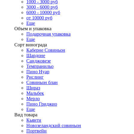
1000 - 3000 руб
3000 - 6000 руб
6000 - 10000 руб
от 10000 руб
Еще
Объем и упаковка
Подарочная упаковка
Еще
Сорт винограда
Каберне Совиньон
Шардоне
Санджовезе
Темпранильо
Пино Нуар
Рислинг
Совиньон блан
Шираз
Мальбек
Мерло
Пино Гриджио
Еще
Вид товара
Кьянти
Новозеландский совиньон
Портвейн