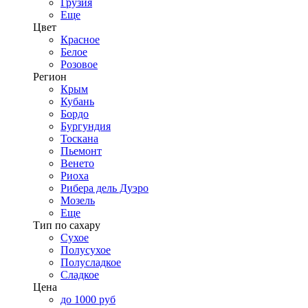
Грузия
Еще
Цвет
Красное
Белое
Розовое
Регион
Крым
Кубань
Бордо
Бургундия
Тоскана
Пьемонт
Венето
Риоха
Рибера дель Дуэро
Мозель
Еще
Тип по сахару
Сухое
Полусухое
Полусладкое
Сладкое
Цена
до 1000 руб