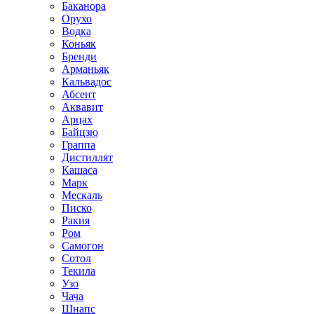
Баканора
Орухо
Водка
Коньяк
Бренди
Арманьяк
Кальвадос
Абсент
Аквавит
Арцах
Байцзю
Граппа
Дистиллят
Кашаса
Марк
Мескаль
Писко
Ракия
Ром
Самогон
Сотол
Текила
Узо
Чача
Шнапс