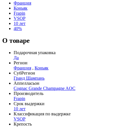
Франция
Коньяк
Frapin
VSOP
10 лет
40%
О товаре
Подарочная упаковка
Да
Регион
Франция
,
Коньяк
СубРегион
Гранд Шампань
Аппелласьон
Cognac Grande Champagne AOC
Производитель
Frapin
Срок выдержки
10 лет
Классификация по выдержке
VSOP
Крепость