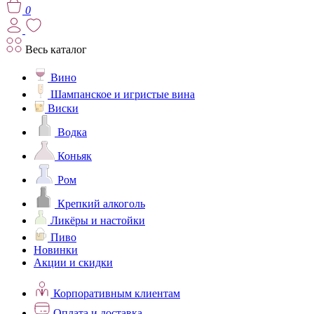
0
Весь каталог
Вино
Шампанское и игристые вина
Виски
Водка
Коньяк
Ром
Крепкий алкоголь
Ликёры и настойки
Пиво
Новинки
Акции и скидки
Корпоративным клиентам
Оплата и доставка