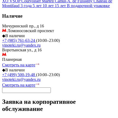
XO
VSOP
Courvoisier
Martell
Camus
A. de Fussigny
Chateau de
Montifaud
3 года
5 лет
10 лет
15 лет
В подарочной упаковке
Наличие
Мичуринский пр., д 16
Ломоносовский проспект
◆
В наличии
+7 (985) 761-63-24
(10:00–23:00)
vinoteki.ru@yandex.ru
Воротынская ул., д 16
Планерная
Смотреть на карте
◆
В наличии
+7 (499) 500-19-48
(10:00–23:00)
vinoteki.ru@yandex.ru
Смотреть на карте
Заявка на корпоративное
обслуживание