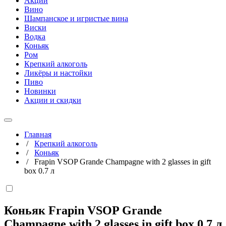
Акции
Вино
Шампанское и игристые вина
Виски
Водка
Коньяк
Ром
Крепкий алкоголь
Ликёры и настойки
Пиво
Новинки
Акции и скидки
Главная
/
Крепкий алкоголь
/
Коньяк
/
Frapin VSOP Grande Champagne with 2 glasses in gift
box 0.7 л
Коньяк Frapin VSOP Grande
Champagne with 2 glasses in gift box
0,7 л