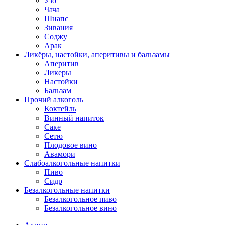
Узо
Чача
Шнапс
Зивания
Соджу
Арак
Ликёры, настойки, аперитивы и бальзамы
Аперитив
Ликеры
Настойки
Бальзам
Прочий алкоголь
Коктейль
Винный напиток
Саке
Сетю
Плодовое вино
Авамори
Слабоалкогольные напитки
Пиво
Сидр
Безалкогольные напитки
Безалкогольное пиво
Безалкогольное вино