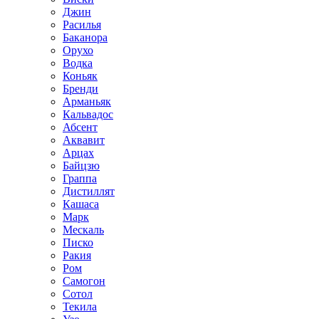
Джин
Расилья
Баканора
Орухо
Водка
Коньяк
Бренди
Арманьяк
Кальвадос
Абсент
Аквавит
Арцах
Байцзю
Граппа
Дистиллят
Кашаса
Марк
Мескаль
Писко
Ракия
Ром
Самогон
Сотол
Текила