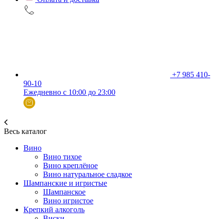
+7 985 410-
90-10
Ежедневно с 10:00 до 23:00
Весь каталог
Вино
Вино тихое
Вино креплёное
Вино натуральное сладкое
Шампанские и игристые
Шампанское
Вино игристое
Крепкий алкоголь
Виски