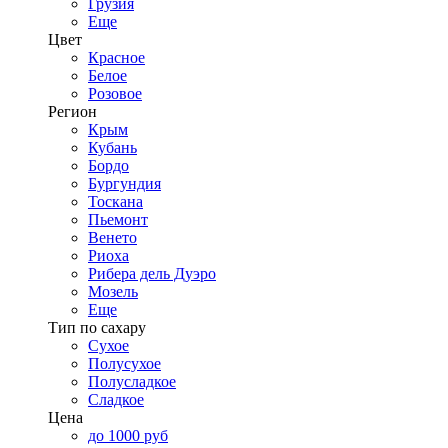
Грузия
Еще
Цвет
Красное
Белое
Розовое
Регион
Крым
Кубань
Бордо
Бургундия
Тоскана
Пьемонт
Венето
Риоха
Рибера дель Дуэро
Мозель
Еще
Тип по сахару
Сухое
Полусухое
Полусладкое
Сладкое
Цена
до 1000 руб