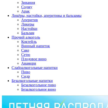
Зивания
Соджу
Арак
Ликёры, настойки, аперитивы и бальзамы
Аперитив
Ликеры
Настойки
Бальзам
Прочий алкоголь
Коктейль
Винный напиток
Саке
Сетю
Плодовое вино
Авамори
Слабоалкогольные напитки
Пиво
Сидр
Безалкогольные напитки
Безалкогольное пиво
Безалкогольное вино