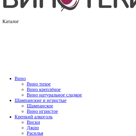
Каталог
Вино
Вино тихое
Вино креплёное
Вино натуральное сладкое
Шампанские и игристые
Шампанское
Вино игристое
Крепкий алкоголь
Виски
Джин
Расилья