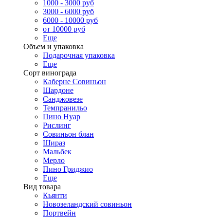
1000 - 3000 руб
3000 - 6000 руб
6000 - 10000 руб
от 10000 руб
Еще
Объем и упаковка
Подарочная упаковка
Еще
Сорт винограда
Каберне Совиньон
Шардоне
Санджовезе
Темпранильо
Пино Нуар
Рислинг
Совиньон блан
Шираз
Мальбек
Мерло
Пино Гриджио
Еще
Вид товара
Кьянти
Новозеландский совиньон
Портвейн