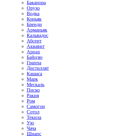
Баканора
Орухо
Водка
Коньяк
Бренди
Арманьяк
Кальвадос
Абсент
Аквавит
Арцах
Байцзю
Граппа
Дистиллят
Кашаса
Марк
Мескаль
Писко
Ракия
Ром
Самогон
Сотол
Текила
Узо
Чача
Шнапс