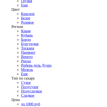
Грузия
Еще
Цвет
Красное
Белое
Розовое
Регион
Крым
Кубань
Бордо
Бургундия
Тоскана
Пьемонт
Венето
Риоха
Рибера дель Дуэро
Мозель
Еще
Тип по сахару
Сухое
Полусухое
Полусладкое
Сладкое
Цена
до 1000 руб