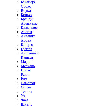
Баканора
Орухо
Водка
Коньяк
Бренди
Арманьяк
Кальвадос
Абсент
Аквавит
Арцах
Байцзю
Граппа
Дистиллят
Кашаса
Марк
Мескаль
Писко
Ракия
Ром
Самогон
Сотол
Текила
Узо
Чача
Шнапс