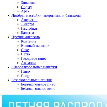
Зивания
Соджу
Арак
Ликёры, настойки, аперитивы и бальзамы
Аперитив
Ликеры
Настойки
Бальзам
Прочий алкоголь
Коктейль
Винный напиток
Саке
Сетю
Плодовое вино
Авамори
Слабоалкогольные напитки
Пиво
Сидр
Безалкогольные напитки
Безалкогольное пиво
Безалкогольное вино