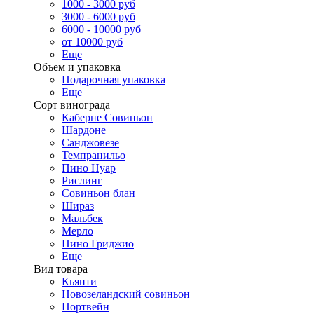
1000 - 3000 руб
3000 - 6000 руб
6000 - 10000 руб
от 10000 руб
Еще
Объем и упаковка
Подарочная упаковка
Еще
Сорт винограда
Каберне Совиньон
Шардоне
Санджовезе
Темпранильо
Пино Нуар
Рислинг
Совиньон блан
Шираз
Мальбек
Мерло
Пино Гриджио
Еще
Вид товара
Кьянти
Новозеландский совиньон
Портвейн