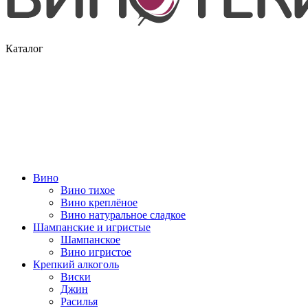
Каталог
Вино
Вино тихое
Вино креплёное
Вино натуральное сладкое
Шампанские и игристые
Шампанское
Вино игристое
Крепкий алкоголь
Виски
Джин
Расилья