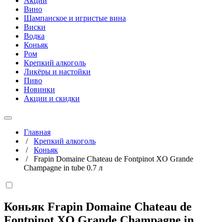
Акции
Вино
Шампанское и игристые вина
Виски
Водка
Коньяк
Ром
Крепкий алкоголь
Ликёры и настойки
Пиво
Новинки
Акции и скидки
Главная
/
Крепкий алкоголь
/
Коньяк
/
Frapin Domaine Chateau de Fontpinot XO Grande
Champagne in tube 0.7 л
Коньяк Frapin Domaine Chateau de
Fontpinot XO Grande Champagne in