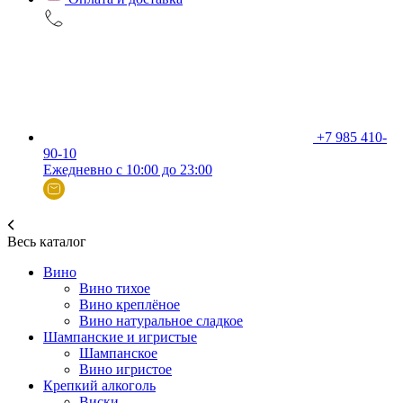
+7 985 410-
90-10
Ежедневно с 10:00 до 23:00
Весь каталог
Вино
Вино тихое
Вино креплёное
Вино натуральное сладкое
Шампанские и игристые
Шампанское
Вино игристое
Крепкий алкоголь
Виски