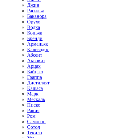
Джин
Расилья
Баканора
Орухо
Водка
Коньяк
Бренди
Арманьяк
Кальвадос
Абсент
Аквавит
Арцах
Байцзю
Граппа
Дистиллят
Кашаса
Марк
Мескаль
Писко
Ракия
Ром
Самогон
Сотол
Текила