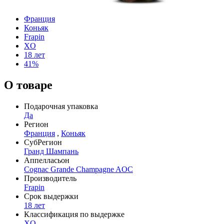
Франция
Коньяк
Frapin
XO
18 лет
41%
О товаре
Подарочная упаковка
Да
Регион
Франция
,
Коньяк
СубРегион
Гранд Шампань
Аппелласьон
Cognac Grande Champagne AOC
Производитель
Frapin
Срок выдержки
18 лет
Классификация по выдержке
XO