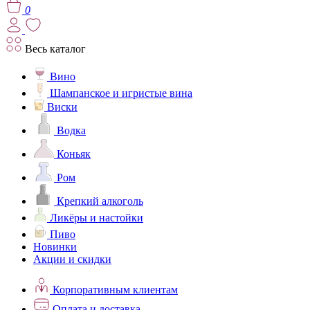
0
Весь каталог
Вино
Шампанское и игристые вина
Виски
Водка
Коньяк
Ром
Крепкий алкоголь
Ликёры и настойки
Пиво
Новинки
Акции и скидки
Корпоративным клиентам
Оплата и доставка