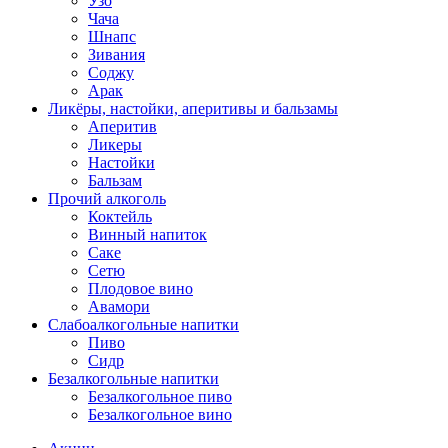
Узо
Чача
Шнапс
Зивания
Соджу
Арак
Ликёры, настойки, аперитивы и бальзамы
Аперитив
Ликеры
Настойки
Бальзам
Прочий алкоголь
Коктейль
Винный напиток
Саке
Сетю
Плодовое вино
Авамори
Слабоалкогольные напитки
Пиво
Сидр
Безалкогольные напитки
Безалкогольное пиво
Безалкогольное вино