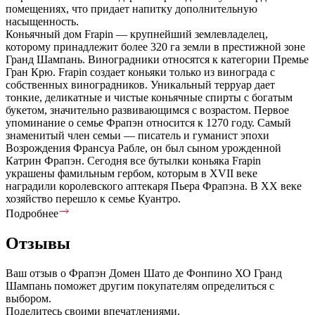
помещениях, что придает напитку дополнительную
насыщенность.
Коньячный дом Frapin — крупнейший землевладелец,
которому принадлежит более 320 га земли в престижной зоне
Гранд Шампань. Виноградники относятся к категории Премье
Гран Крю. Frapin создает коньяки только из винограда с
собственных виноградников. Уникальный терруар дает
тонкие, деликатные и чистые коньячные спирты с богатым
букетом, значительно развивающимся с возрастом. Первое
упоминание о семье Фрапэн относится к 1270 году. Самый
знаменитый член семьи — писатель и гуманист эпохи
Возрождения Франсуа Рабле, он был сыном урожденной
Катрин Фрапэн. Сегодня все бутылки коньяка Frapin
украшены фамильным гербом, которым в XVII веке
наградили королевского аптекаря Пьера Фрапэна. В XX веке
хозяйство перешло к семье Куантро.
Подробнее
Отзывы
Ваш отзыв о Фрапэн Домен Шато де Фонпино ХО Гранд
Шампань поможет другим покупателям определиться с
выбором.
Поделитесь своими впечатлениями.