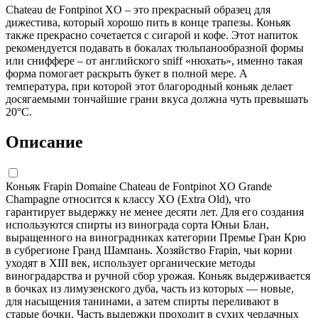
Chateau de Fontpinot XO – это прекрасный образец для
дижестива, который хорошо пить в конце трапезы. Коньяк
также прекрасно сочетается с сигарой и кофе. Этот напиток
рекомендуется подавать в бокалах тюльпанообразной формы
или сниффере – от английского sniff «нюхать», именно такая
форма помогает раскрыть букет в полной мере. А
температура, при которой этот благородный коньяк делает
досягаемыми тончайшие грани вкуса должна чуть превышать
20°С.
Описание
Коньяк Frapin Domaine Chateau de Fontpinot XO Grande
Champagne относится к классу XO (Extra Old), что
гарантирует выдержку не менее десяти лет. Для его создания
используются спирты из винограда сорта Юньи Блан,
выращенного на виноградниках категории Премье Гран Крю
в субрегионе Гранд Шампань. Хозяйство Frapin, чьи корни
уходят в XIII век, использует органические методы
виноградарства и ручной сбор урожая. Коньяк выдерживается
в бочках из лимузенского дуба, часть из которых — новые,
для насыщения танинами, а затем спирты переливают в
старые бочки. Часть выдержки проходит в сухих чердачных