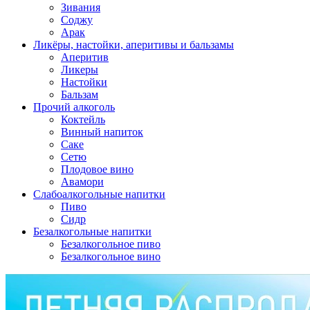
Зивания
Соджу
Арак
Ликёры, настойки, аперитивы и бальзамы
Аперитив
Ликеры
Настойки
Бальзам
Прочий алкоголь
Коктейль
Винный напиток
Саке
Сетю
Плодовое вино
Авамори
Слабоалкогольные напитки
Пиво
Сидр
Безалкогольные напитки
Безалкогольное пиво
Безалкогольное вино