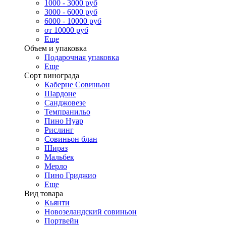
1000 - 3000 руб
3000 - 6000 руб
6000 - 10000 руб
от 10000 руб
Еще
Объем и упаковка
Подарочная упаковка
Еще
Сорт винограда
Каберне Совиньон
Шардоне
Санджовезе
Темпранильо
Пино Нуар
Рислинг
Совиньон блан
Шираз
Мальбек
Мерло
Пино Гриджио
Еще
Вид товара
Кьянти
Новозеландский совиньон
Портвейн