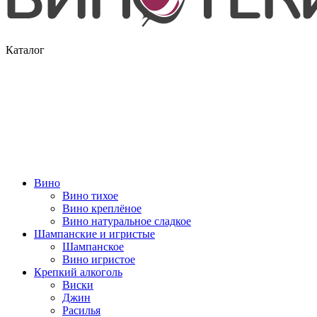
Каталог
Вино
Вино тихое
Вино креплёное
Вино натуральное сладкое
Шампанские и игристые
Шампанское
Вино игристое
Крепкий алкоголь
Виски
Джин
Расилья