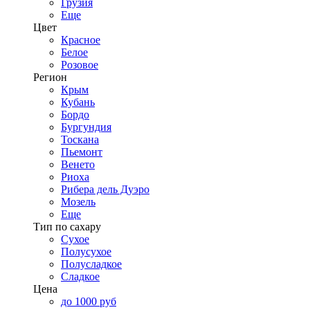
Грузия
Еще
Цвет
Красное
Белое
Розовое
Регион
Крым
Кубань
Бордо
Бургундия
Тоскана
Пьемонт
Венето
Риоха
Рибера дель Дуэро
Мозель
Еще
Тип по сахару
Сухое
Полусухое
Полусладкое
Сладкое
Цена
до 1000 руб