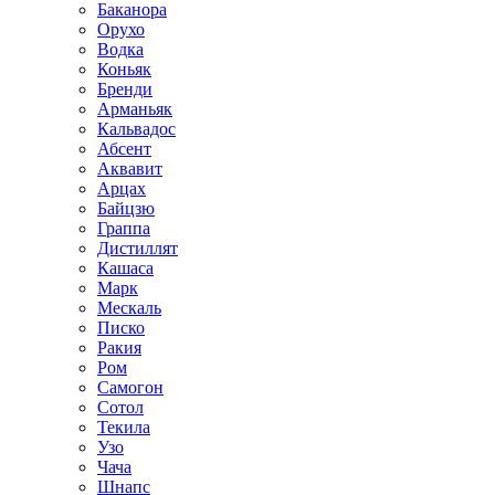
Баканора
Орухо
Водка
Коньяк
Бренди
Арманьяк
Кальвадос
Абсент
Аквавит
Арцах
Байцзю
Граппа
Дистиллят
Кашаса
Марк
Мескаль
Писко
Ракия
Ром
Самогон
Сотол
Текила
Узо
Чача
Шнапс