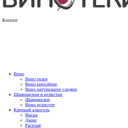
Каталог
Вино
Вино тихое
Вино креплёное
Вино натуральное сладкое
Шампанские и игристые
Шампанское
Вино игристое
Крепкий алкоголь
Виски
Джин
Расилья