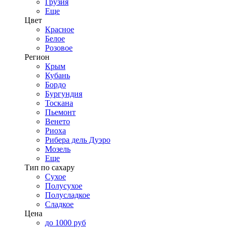
Грузия
Еще
Цвет
Красное
Белое
Розовое
Регион
Крым
Кубань
Бордо
Бургундия
Тоскана
Пьемонт
Венето
Риоха
Рибера дель Дуэро
Мозель
Еще
Тип по сахару
Сухое
Полусухое
Полусладкое
Сладкое
Цена
до 1000 руб