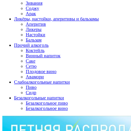
Зивания
Соджу
Арак
Ликёры, настойки, аперитивы и бальзамы
Аперитив
Ликеры
Настойки
Бальзам
Прочий алкоголь
Коктейль
Винный напиток
Саке
Сетю
Плодовое вино
Авамори
Слабоалкогольные напитки
Пиво
Сидр
Безалкогольные напитки
Безалкогольное пиво
Безалкогольное вино