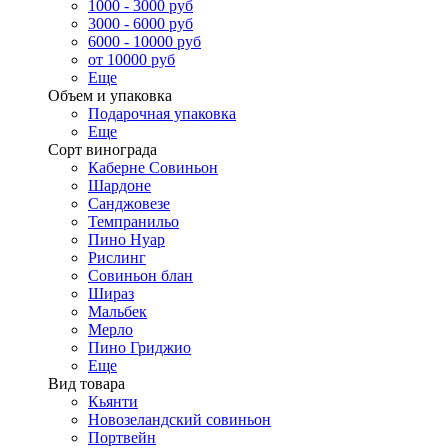
1000 - 3000 руб
3000 - 6000 руб
6000 - 10000 руб
от 10000 руб
Еще
Объем и упаковка
Подарочная упаковка
Еще
Сорт винограда
Каберне Совиньон
Шардоне
Санджовезе
Темпранильо
Пино Нуар
Рислинг
Совиньон блан
Шираз
Мальбек
Мерло
Пино Гриджио
Еще
Вид товара
Кьянти
Новозеландский совиньон
Портвейн