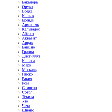
Баканора
Орухо
Водка
Коньяк
Бренди
Арманьяк
Кальвадос
Абсент
Аквавит
Арцах
Байцзю
Граппа
Дистиллят
Кашаса
Марк
Мескаль
Писко
Ракия
Ром
Самогон
Сотол
Текила
Узо
Чача
Шнапс