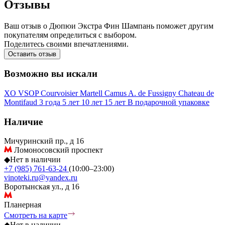
Отзывы
Ваш отзыв о Дюпюи Экстра Фин Шампань поможет другим
покупателям определиться с выбором.
Поделитесь своими впечатлениями.
Оставить отзыв
Возможно вы искали
XO
VSOP
Courvoisier
Martell
Camus
A. de Fussigny
Chateau de
Montifaud
3 года
5 лет
10 лет
15 лет
В подарочной упаковке
Наличие
Мичуринский пр., д 16
Ломоносовский проспект
◆
Нет в наличии
+7 (985) 761-63-24
(10:00–23:00)
vinoteki.ru@yandex.ru
Воротынская ул., д 16
Планерная
Смотреть на карте
◆
Нет в наличии