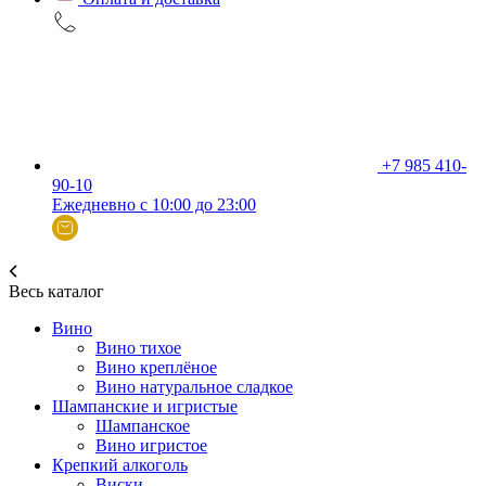
+7 985 410-
90-10
Ежедневно с 10:00 до 23:00
Весь каталог
Вино
Вино тихое
Вино креплёное
Вино натуральное сладкое
Шампанские и игристые
Шампанское
Вино игристое
Крепкий алкоголь
Виски