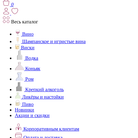
0
Весь каталог
Вино
Шампанское и игристые вина
Виски
Водка
Коньяк
Ром
Крепкий алкоголь
Ликёры и настойки
Пиво
Новинки
Акции и скидки
Корпоративным клиентам
Оплата и доставка