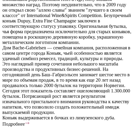
множество наград. Поэтому неудивительно, что в 2009 году
он открыл свою "аллею славы" званием "лучшего в своем
класссе" от International Wine&Spirits Competition. Безупречный
коньяк Dupuy, Extra Fine Champagne заключен в
соответствующую статусу упаковку. Оригинальная бутылка,
чья форма предназначена исключительно для старых коньяков,
помещена в роскошную деревянную коробку, украшенную
металлическим логотипом компании.
Дом Bache-Gabrielsen — семейная компания, расположенная в
самом центре города Коньяк, чьей особенностью является
удачный симбиоз ремесел, традиций, культуры и природы.
Это наглядный пример сочетания небольшого масштаба
производства и продуктивных бизнес-решений. На
сегодняшний день Баш–Габриэльсен занимает шестое место в
мире по объемам продаж, в то время как еще 20 лет назад
продавалось только 2000 бутылок на территории Норвегии.
Сегодня этот показатель составляет ошеломляющий 1.300.000
бутылок. Потрясающий рост является результатом
изначального пристального внимания руководства к качеству
напитков, что позволило создать положительный имидж
выпускаемой продукции.
Коньяк выдерживается в бочках из лимузенского дуба.
Подробнее