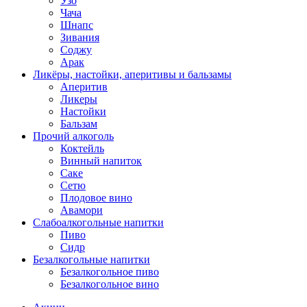
Узо
Чача
Шнапс
Зивания
Соджу
Арак
Ликёры, настойки, аперитивы и бальзамы
Аперитив
Ликеры
Настойки
Бальзам
Прочий алкоголь
Коктейль
Винный напиток
Саке
Сетю
Плодовое вино
Авамори
Слабоалкогольные напитки
Пиво
Сидр
Безалкогольные напитки
Безалкогольное пиво
Безалкогольное вино