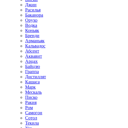
Джин
Расилья
Баканора
Орухо
Водка
Коньяк
Бренди
Арманьяк
Кальвадос
Абсент
Аквавит
Арцах
Байцзю
Граппа
Дистиллят
Кашаса
Марк
Мескаль
Писко
Ракия
Ром
Самогон
Сотол
Текила