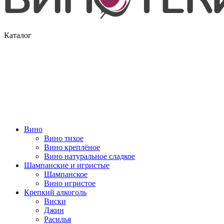
Каталог
Вино
Вино тихое
Вино креплёное
Вино натуральное сладкое
Шампанские и игристые
Шампанское
Вино игристое
Крепкий алкоголь
Виски
Джин
Расилья