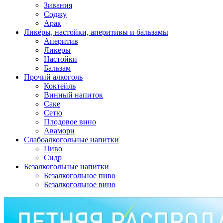
Зивания
Соджу
Арак
Ликёры, настойки, аперитивы и бальзамы
Аперитив
Ликеры
Настойки
Бальзам
Прочий алкоголь
Коктейль
Винный напиток
Саке
Сетю
Плодовое вино
Авамори
Слабоалкогольные напитки
Пиво
Сидр
Безалкогольные напитки
Безалкогольное пиво
Безалкогольное вино