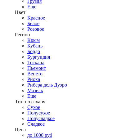
Грузия
Еще
Цвет
Красное
Белое
Розовое
Регион
Крым
Кубань
Бордо
Бургундия
Тоскана
Пьемонт
Венето
Риоха
Рибера дель Дуэро
Мозель
Еще
Тип по сахару
Сухое
Полусухое
Полусладкое
Сладкое
Цена
до 1000 руб