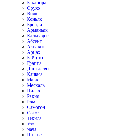
Баканора
Орухо
Водка
Коньяк
Бренди
Арманьяк
Кальвадос
Абсент
Аквавит
Арцах
Байцзю
Граппа
Дистиллят
Кашаса
Марк
Мескаль
Писко
Ракия
Ром
Самогон
Сотол
Текила
Узо
Чача
Шнапс