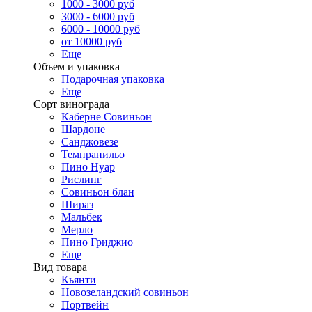
1000 - 3000 руб
3000 - 6000 руб
6000 - 10000 руб
от 10000 руб
Еще
Объем и упаковка
Подарочная упаковка
Еще
Сорт винограда
Каберне Совиньон
Шардоне
Санджовезе
Темпранильо
Пино Нуар
Рислинг
Совиньон блан
Шираз
Мальбек
Мерло
Пино Гриджио
Еще
Вид товара
Кьянти
Новозеландский совиньон
Портвейн