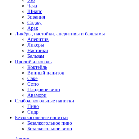
Узо
Чача
Шнапс
Зивания
Соджу
Арак
Ликёры, настойки, аперитивы и бальзамы
Аперитив
Ликеры
Настойки
Бальзам
Прочий алкоголь
Коктейль
Винный напиток
Саке
Сетю
Плодовое вино
Авамори
Слабоалкогольные напитки
Пиво
Сидр
Безалкогольные напитки
Безалкогольное пиво
Безалкогольное вино