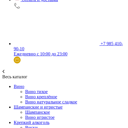
+7 985 410-
90-10
Ежедневно с 10:00 до 23:00
Весь каталог
Вино
Вино тихое
Вино креплёное
Вино натуральное сладкое
Шампанские и игристые
Шампанское
Вино игристое
Крепкий алкоголь
Виски