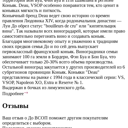
территории Бон Буа, Фин Буа и Пти Шампань в регионе
Коньяк. Deau, VSOP особенно понравится тем, кто ценит в
коньяках мягкость и питкость.
Коньячный бренд Deau ведет свою историю со времен
правления Людовика XIV, когда родоначальник династии —
Луи До обрел статус "bouilleurs de cru" или "кипятильщик
вина". Так называли всех виноградарей, которые имели право
самостоятельно перегонять вино и создавать коньяк.
Благодаря многовековому опыту и уважению к традициям
своих предков семья До и по сей день выпускает
первоклассный французский коньяк. Виноградники семьи
занимают 100 га земли в Бордери, Фэн Буа и Бон Буа, что
обеспечивает только 20-30% всего объема производства.
Остальной виноград закупается у других производителей из 6
субрегионов провинции Коньяк. Коньяки "Deau"
представлены на рынке с 1994 года в классической серии: VS,
VSOP, Napoleon XO, Extra и Reserve № 1.
Выдержан в бочках из лимузенского дуба.
Подробнее
Отзывы
Ваш отзыв о До ВСОП поможет другим покупателям
определиться с выбором.