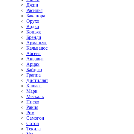
Джин
Расилья
Баканора
Орухо
Водка
Коньяк
Бренди
Арманьяк
Кальвадос
Абсент
Аквавит
Арцах
Байцзю
Граппа
Дистиллят
Кашаса
Марк
Мескаль
Писко
Ракия
Ром
Самогон
Сотол
Текила