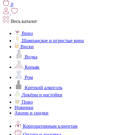
0
Весь каталог
Вино
Шампанское и игристые вина
Виски
Водка
Коньяк
Ром
Крепкий алкоголь
Ликёры и настойки
Пиво
Новинки
Акции и скидки
Корпоративным клиентам
Оплата и доставка