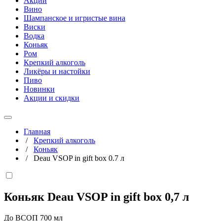
Акции
Вино
Шампанское и игристые вина
Виски
Водка
Коньяк
Ром
Крепкий алкоголь
Ликёры и настойки
Пиво
Новинки
Акции и скидки
Главная
/
Крепкий алкоголь
/
Коньяк
/
Deau VSOP in gift box 0.7 л
Коньяк Deau VSOP in gift box
0,7 л
До ВСОП 700 мл