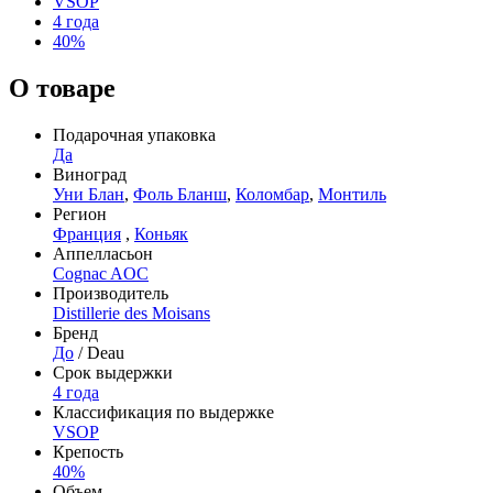
VSOP
4 года
40%
О товаре
Подарочная упаковка
Да
Виноград
Уни Блан
,
Фоль Бланш
,
Коломбар
,
Монтиль
Регион
Франция
,
Коньяк
Аппелласьон
Cognac AOC
Производитель
Distillerie des Moisans
Бренд
До
/ Deau
Срок выдержки
4 года
Классификация по выдержке
VSOP
Крепость
40%
Объем