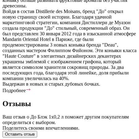
коньяку больше развивать фруктовые ароматы без участия
древесины.
Войдя в состав Distillerie des Moisans, бренд "До" открыл
новую страницу своей истории. Благодаря удачной
маркетинговой стратегии, компания Дистиллери де Муазон
создала продукции "До" стильный, современный образ. Он
был представлен 30 января 2012 года в изысканной атмосфере
Mandarin Oriental Hotel в Париже, где были
продемонстрированы 3 новых коньяка бренда "Deau",
созданных мастером Филиппом Фийоном. Эти коньяки класса
"Haute Couture" в элегантных дизайнерских декантерах
украшены эмблемой с изображением грифона, который
является символом хранителя сокровищ природы. За два
последующих года, благодаря этой линейке, доля прибыли
компании увеличилась на 40%.
Выдержан в новых и старых дубовых бочках.
Подробнее
Отзывы
Ваш отзыв о До Блэк 1х0,2 л поможет другим покупателям
определиться с выбором.
Поделитесь своими впечатлениями.
Оставить отзыв