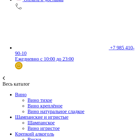
+7 985 410-
90-10
Ежедневно с 10:00 до 23:00
Весь каталог
Вино
Вино тихое
Вино креплёное
Вино натуральное сладкое
Шампанские и игристые
Шампанское
Вино игристое
Крепкий алкоголь
Виски