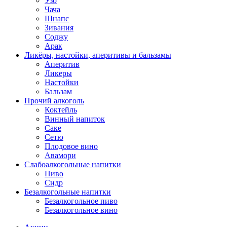
Узо
Чача
Шнапс
Зивания
Соджу
Арак
Ликёры, настойки, аперитивы и бальзамы
Аперитив
Ликеры
Настойки
Бальзам
Прочий алкоголь
Коктейль
Винный напиток
Саке
Сетю
Плодовое вино
Авамори
Слабоалкогольные напитки
Пиво
Сидр
Безалкогольные напитки
Безалкогольное пиво
Безалкогольное вино