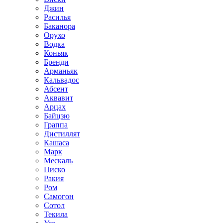
Джин
Расилья
Баканора
Орухо
Водка
Коньяк
Бренди
Арманьяк
Кальвадос
Абсент
Аквавит
Арцах
Байцзю
Граппа
Дистиллят
Кашаса
Марк
Мескаль
Писко
Ракия
Ром
Самогон
Сотол
Текила