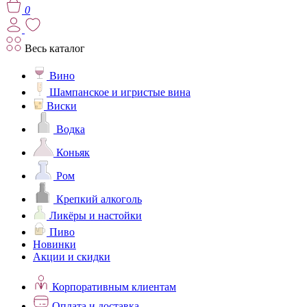
0
Весь каталог
Вино
Шампанское и игристые вина
Виски
Водка
Коньяк
Ром
Крепкий алкоголь
Ликёры и настойки
Пиво
Новинки
Акции и скидки
Корпоративным клиентам
Оплата и доставка