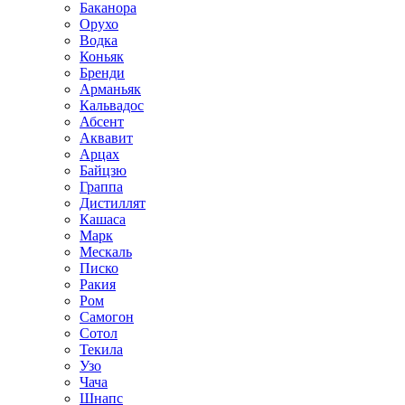
Баканора
Орухо
Водка
Коньяк
Бренди
Арманьяк
Кальвадос
Абсент
Аквавит
Арцах
Байцзю
Граппа
Дистиллят
Кашаса
Марк
Мескаль
Писко
Ракия
Ром
Самогон
Сотол
Текила
Узо
Чача
Шнапс