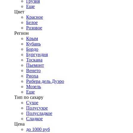
Грузия
Еще
Цвет
Красное
Белое
Розовое
Регион
Крым
Кубань
Бордо
Бургундия
Тоскана
Пьемонт
Венето
Риоха
Рибера дель Дуэро
Мозель
Еще
Тип по сахару
Сухое
Полусухое
Полусладкое
Сладкое
Цена
до 1000 руб