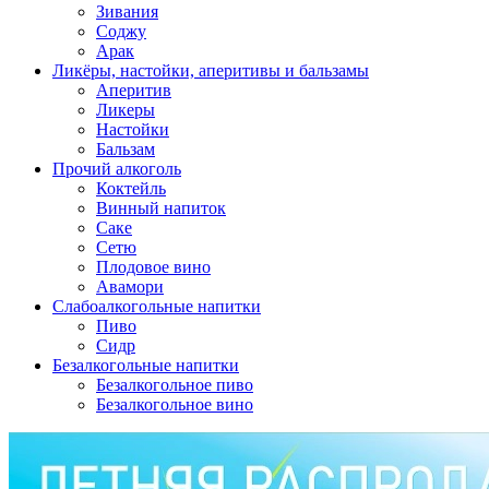
Зивания
Соджу
Арак
Ликёры, настойки, аперитивы и бальзамы
Аперитив
Ликеры
Настойки
Бальзам
Прочий алкоголь
Коктейль
Винный напиток
Саке
Сетю
Плодовое вино
Авамори
Слабоалкогольные напитки
Пиво
Сидр
Безалкогольные напитки
Безалкогольное пиво
Безалкогольное вино