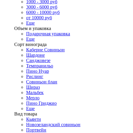
1000 - 3000 руб
3000 - 6000 руб
6000 - 10000 руб
от 10000 руб
Еще
Объем и упаковка
Подарочная упаковка
Еще
Сорт винограда
Каберне Совиньон
Шардоне
Санджовезе
Темпранильо
Пино Нуар
Рислинг
Совиньон блан
Шираз
Мальбек
Мерло
Пино Гриджио
Еще
Вид товара
Кьянти
Новозеландский совиньон
Портвейн