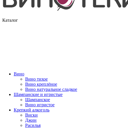
Каталог
Вино
Вино тихое
Вино креплёное
Вино натуральное сладкое
Шампанские и игристые
Шампанское
Вино игристое
Крепкий алкоголь
Виски
Джин
Расилья