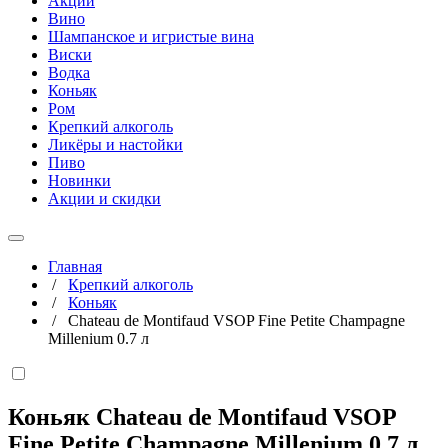
Акции
Вино
Шампанское и игристые вина
Виски
Водка
Коньяк
Ром
Крепкий алкоголь
Ликёры и настойки
Пиво
Новинки
Акции и скидки
Главная
/
Крепкий алкоголь
/
Коньяк
/
Chateau de Montifaud VSOP Fine Petite Champagne
Millenium 0.7 л
Коньяк Chateau de Montifaud VSOP
Fine Petite Champagne Millenium
0,7 л