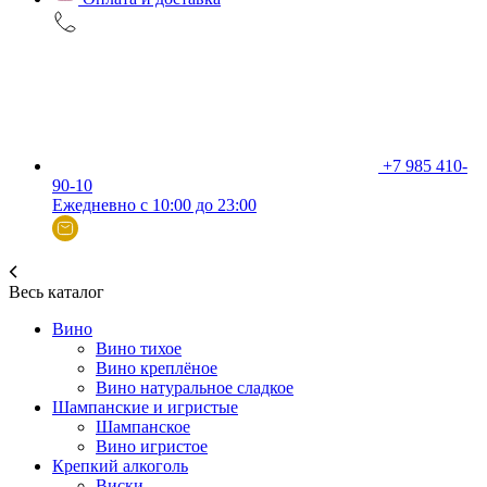
+7 985 410-
90-10
Ежедневно с 10:00 до 23:00
Весь каталог
Вино
Вино тихое
Вино креплёное
Вино натуральное сладкое
Шампанские и игристые
Шампанское
Вино игристое
Крепкий алкоголь
Виски