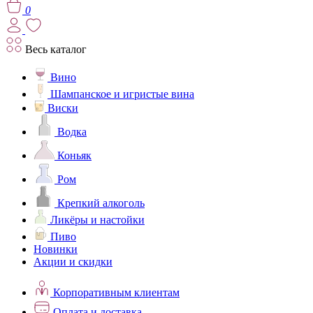
0
Весь каталог
Вино
Шампанское и игристые вина
Виски
Водка
Коньяк
Ром
Крепкий алкоголь
Ликёры и настойки
Пиво
Новинки
Акции и скидки
Корпоративным клиентам
Оплата и доставка