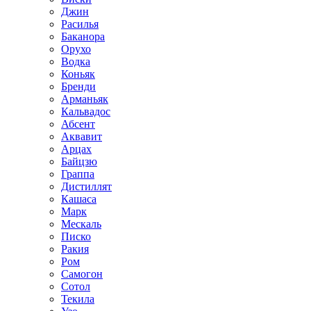
Джин
Расилья
Баканора
Орухо
Водка
Коньяк
Бренди
Арманьяк
Кальвадос
Абсент
Аквавит
Арцах
Байцзю
Граппа
Дистиллят
Кашаса
Марк
Мескаль
Писко
Ракия
Ром
Самогон
Сотол
Текила