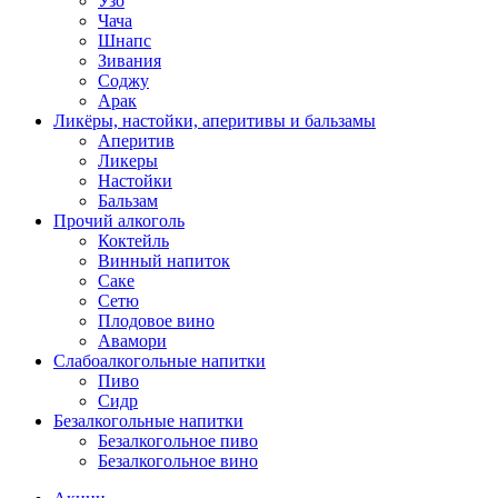
Узо
Чача
Шнапс
Зивания
Соджу
Арак
Ликёры, настойки, аперитивы и бальзамы
Аперитив
Ликеры
Настойки
Бальзам
Прочий алкоголь
Коктейль
Винный напиток
Саке
Сетю
Плодовое вино
Авамори
Слабоалкогольные напитки
Пиво
Сидр
Безалкогольные напитки
Безалкогольное пиво
Безалкогольное вино