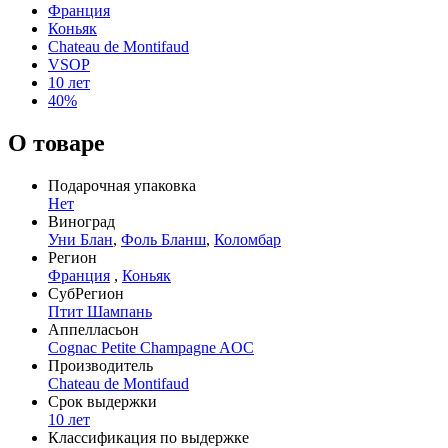
Франция
Коньяк
Chateau de Montifaud
VSOP
10 лет
40%
О товаре
Подарочная упаковка
Нет
Виноград
Уни Блан
,
Фоль Бланш
,
Коломбар
Регион
Франция
,
Коньяк
СубРегион
Птит Шампань
Аппелласьон
Cognac Petite Champagne AOC
Производитель
Chateau de Montifaud
Срок выдержки
10 лет
Классификация по выдержке