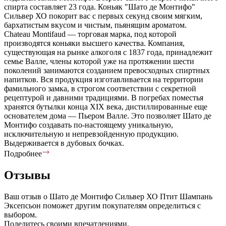
спирта составляет 23 года. Коньяк "Шато де Монтифо"
Сильвер ХО покорит вас с первых секунд своим мягким,
бархатистым вкусом и чистым, пьянящим ароматом.
Chateau Montifaud — торговая марка, под которой
производятся коньяки высшего качества. Компания,
существующая на рынке алкоголя с 1837 года, принадлежит
семье Валле, члены которой уже на протяжении шести
поколений занимаются созданием превосходных спиртных
напитков. Вся продукция изготавливается на территории
фамильного замка, в строгом соответствии с секретной
рецептурой и давними традициями. В погребах поместья
хранятся бутылки конца XIX века, дистиллированные еще
основателем дома — Пьером Валле. Это позволяет Шато де
Монтифо создавать по-настоящему уникальную,
исключительную и непревзойденную продукцию.
Выдерживается в дубовых бочках.
Подробнее
Отзывы
Ваш отзыв о Шато де Монтифо Сильвер ХО Птит Шампань
Эксепсьон поможет другим покупателям определиться с
выбором.
Поделитесь своими впечатлениями.