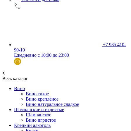
+7 985 410-
90-10
Ежедневно с 10:00 до 23:00
Весь каталог
Вино
Вино тихое
Вино креплёное
Вино натуральное сладкое
Шампанские и игристые
Шампанское
Вино игристое
Крепкий алкоголь
Виски