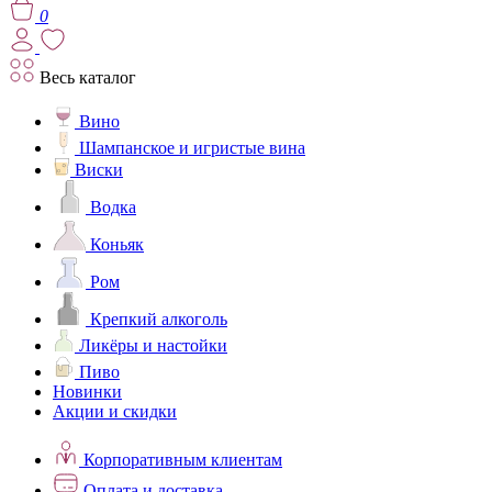
0
Весь каталог
Вино
Шампанское и игристые вина
Виски
Водка
Коньяк
Ром
Крепкий алкоголь
Ликёры и настойки
Пиво
Новинки
Акции и скидки
Корпоративным клиентам
Оплата и доставка