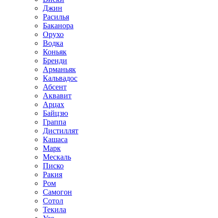
Джин
Расилья
Баканора
Орухо
Водка
Коньяк
Бренди
Арманьяк
Кальвадос
Абсент
Аквавит
Арцах
Байцзю
Граппа
Дистиллят
Кашаса
Марк
Мескаль
Писко
Ракия
Ром
Самогон
Сотол
Текила