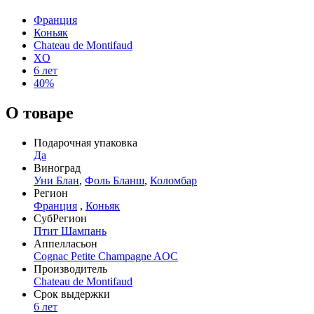
Франция
Коньяк
Chateau de Montifaud
XO
6 лет
40%
О товаре
Подарочная упаковка
Да
Виноград
Уни Блан
,
Фоль Бланш
,
Коломбар
Регион
Франция
,
Коньяк
СубРегион
Птит Шампань
Аппелласьон
Cognac Petite Champagne AOC
Производитель
Chateau de Montifaud
Срок выдержки
6 лет