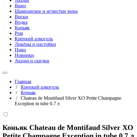
Акции
Вино
Шампанское и игристые вина
Виски
Водка
Коньяк
Ром
Крепкий алкоголь
Ликёры и настойки
Пиво
Новинки
Акции и скидки
Главная
/
Крепкий алкоголь
/
Коньяк
/
Chateau de Montifaud Silver XO Petite Champagne
Exception in tube 0.7 л
Коньяк Chateau de Montifaud Silver XO
Petite Champagne Exception in tube
0,7 л