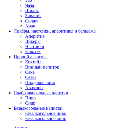
Узо
Чача
Шнапс
Зивания
Соджу
Арак
Ликёры, настойки, аперитивы и бальзамы
Аперитив
Ликеры
Настойки
Бальзам
Прочий алкоголь
Коктейль
Винный напиток
Саке
Сетю
Плодовое вино
Авамори
Слабоалкогольные напитки
Пиво
Сидр
Безалкогольные напитки
Безалкогольное пиво
Безалкогольное вино