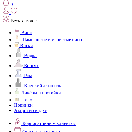
0
Весь каталог
Вино
Шампанское и игристые вина
Виски
Водка
Коньяк
Ром
Крепкий алкоголь
Ликёры и настойки
Пиво
Новинки
Акции и скидки
Корпоративным клиентам
Оплата и доставка