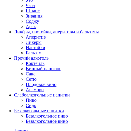
Узо
Чача
Шнапс
Зивания
Соджу
Арак
Ликёры, настойки, аперитивы и бальзамы
Аперитив
Ликеры
Настойки
Бальзам
Прочий алкоголь
Коктейль
Винный напиток
Саке
Сетю
Плодовое вино
Авамори
Слабоалкогольные напитки
Пиво
Сидр
Безалкогольные напитки
Безалкогольное пиво
Безалкогольное вино