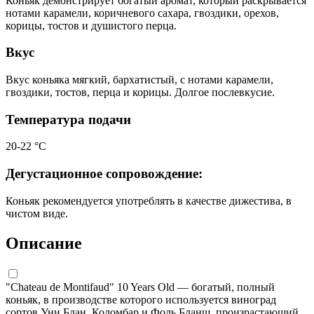
Коньяк демонстрирует богатый аромат, который раскрывается
нотами карамели, коричневого сахара, гвоздики, орехов,
корицы, тостов и душистого перца.
Вкус
Вкус коньяка мягкий, бархатистый, с нотами карамели,
гвоздики, тостов, перца и корицы. Долгое послевкусие.
Температура подачи
20-22 °С
Дегустационное сопровождение:
Коньяк рекомендуется употреблять в качестве дижестива, в
чистом виде.
Описание
"Chateau de Montifaud" 10 Years Old — богатый, полный
коньяк, в производстве которого используется виноград
сортов Уни Блан, Коломбар и Фоль Бланш, произрастающий