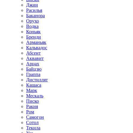
Джин
Расилья
Баканора
Орухо
Водка
Коньяк
Бренди
Арманьяк
Кальвадос
Абсент
Аквавит
Арцах
Байцзю
Граппа
Дистиллят
Кашаса
Марк
Мескаль
Писко
Ракия
Ром
Самогон
Сотол
Текила