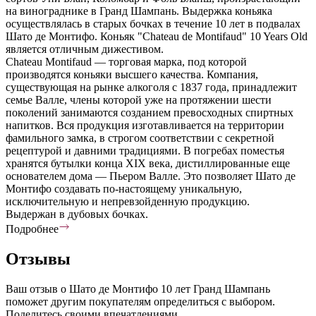
на винограднике в Гранд Шампань. Выдержка коньяка
осуществлялась в старых бочках в течение 10 лет в подвалах
Шато де Монтифо. Коньяк "Chateau de Montifaud" 10 Years Old
является отличным дижестивом.
Chateau Montifaud — торговая марка, под которой
производятся коньяки высшего качества. Компания,
существующая на рынке алкоголя с 1837 года, принадлежит
семье Валле, члены которой уже на протяжении шести
поколений занимаются созданием превосходных спиртных
напитков. Вся продукция изготавливается на территории
фамильного замка, в строгом соответствии с секретной
рецептурой и давними традициями. В погребах поместья
хранятся бутылки конца XIX века, дистиллированные еще
основателем дома — Пьером Валле. Это позволяет Шато де
Монтифо создавать по-настоящему уникальную,
исключительную и непревзойденную продукцию.
Выдержан в дубовых бочках.
Подробнее
Отзывы
Ваш отзыв о Шато де Монтифо 10 лет Гранд Шампань
поможет другим покупателям определиться с выбором.
Поделитесь своими впечатлениями.