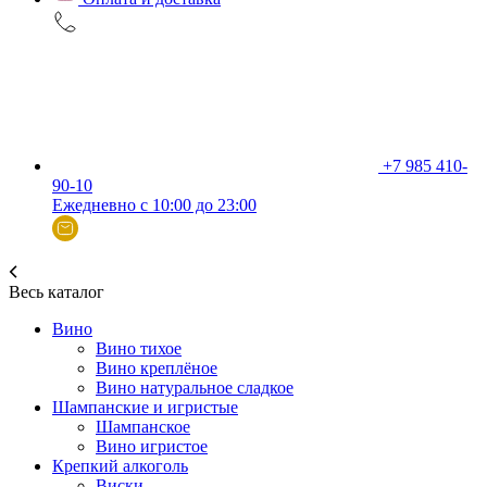
+7 985 410-
90-10
Ежедневно с 10:00 до 23:00
Весь каталог
Вино
Вино тихое
Вино креплёное
Вино натуральное сладкое
Шампанские и игристые
Шампанское
Вино игристое
Крепкий алкоголь
Виски