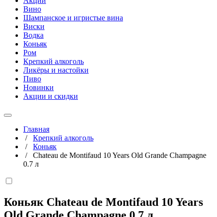
Акции
Вино
Шампанское и игристые вина
Виски
Водка
Коньяк
Ром
Крепкий алкоголь
Ликёры и настойки
Пиво
Новинки
Акции и скидки
Главная
/
Крепкий алкоголь
/
Коньяк
/
Chateau de Montifaud 10 Years Old Grande Champagne
0.7 л
Коньяк Chateau de Montifaud 10 Years
Old Grande Champagne
0,7 л