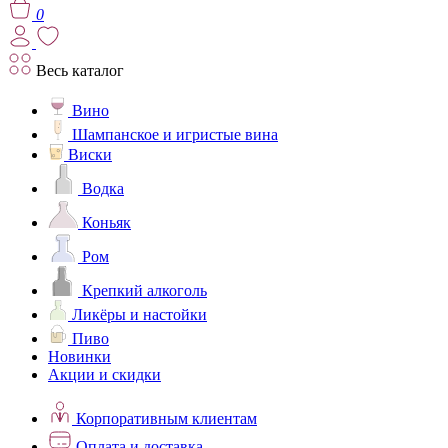
0
Весь каталог
Вино
Шампанское и игристые вина
Виски
Водка
Коньяк
Ром
Крепкий алкоголь
Ликёры и настойки
Пиво
Новинки
Акции и скидки
Корпоративным клиентам
Оплата и доставка