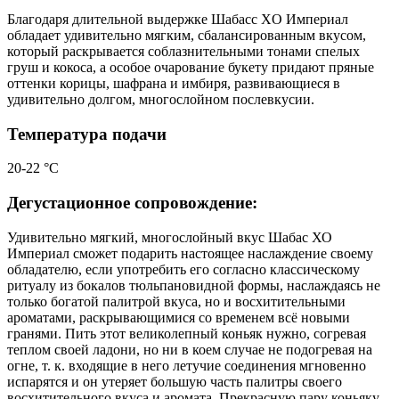
Благодаря длительной выдержке Шабасс XO Империал
обладает удивительно мягким, сбалансированным вкусом,
который раскрывается соблазнительными тонами спелых
груш и кокоса, а особое очарование букету придают пряные
оттенки корицы, шафрана и имбиря, развивающиеся в
удивительно долгом, многослойном послевкусии.
Температура подачи
20-22 °С
Дегустационное сопровождение:
Удивительно мягкий, многослойный вкус Шабас ХО
Империал сможет подарить настоящее наслаждение своему
обладателю, если употребить его согласно классическому
ритуалу из бокалов тюльпановидной формы, наслаждаясь не
только богатой палитрой вкуса, но и восхитительными
ароматами, раскрывающимися со временем всё новыми
гранями. Пить этот великолепный коньяк нужно, согревая
теплом своей ладони, но ни в коем случае не подогревая на
огне, т. к. входящие в него летучие соединения мгновенно
испарятся и он утеряет большую часть палитры своего
восхитительного вкуса и аромата. Прекрасную пару коньяку