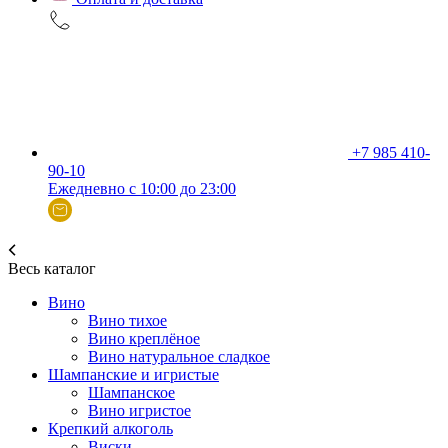
+7 985 410-
90-10
Ежедневно с 10:00 до 23:00
Весь каталог
Вино
Вино тихое
Вино креплёное
Вино натуральное сладкое
Шампанские и игристые
Шампанское
Вино игристое
Крепкий алкоголь
Виски