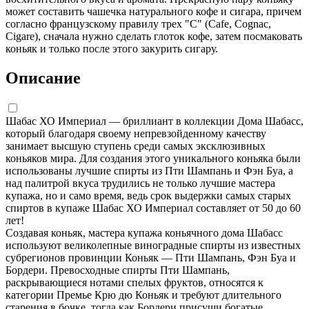
может составить чашечка натурального кофе и сигара, причем
согласно французскому правилу трех "С" (Cafe, Cognac,
Cigare), сначала нужно сделать глоток кофе, затем посмаковать
коньяк и только после этого закурить сигару.
Описание
Шабас ХО Империал — бриллиант в коллекции Дома Шабасс,
который благодаря своему непревзойденному качеству
занимает высшую ступень среди самых эксклюзивных
коньяков мира. Для создания этого уникального коньяка были
использованы лучшие спирты из Пти Шампань и Фэн Буа, а
над палитрой вкуса трудились не только лучшие мастера
купажа, но и само время, ведь срок выдержки самых старых
спиртов в купаже Шабас ХО Империал составляет от 50 до 60
лет!
Создавая коньяк, мастера купажа коньячного дома Шабасс
используют великолепные виноградные спирты из известных
субрегионов провинции Коньяк — Пти Шампань, Фэн Буа и
Бордери. Превосходные спирты Пти Шампань,
раскрывающиеся нотами спелых фруктов, относятся к
категории Премье Крю дю Коньяк и требуют длительного
старения в бочке, тогда как Бордери присущи богатые