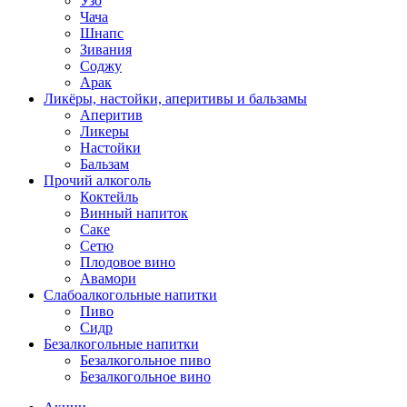
Узо
Чача
Шнапс
Зивания
Соджу
Арак
Ликёры, настойки, аперитивы и бальзамы
Аперитив
Ликеры
Настойки
Бальзам
Прочий алкоголь
Коктейль
Винный напиток
Саке
Сетю
Плодовое вино
Авамори
Слабоалкогольные напитки
Пиво
Сидр
Безалкогольные напитки
Безалкогольное пиво
Безалкогольное вино