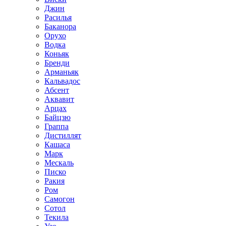
Джин
Расилья
Баканора
Орухо
Водка
Коньяк
Бренди
Арманьяк
Кальвадос
Абсент
Аквавит
Арцах
Байцзю
Граппа
Дистиллят
Кашаса
Марк
Мескаль
Писко
Ракия
Ром
Самогон
Сотол
Текила