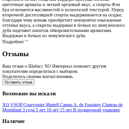
цветочные ароматы и легкий ореховый вкус, а спирты Фэн
Буа отличаются маслянистой и полнотелой текстурой. Перед
вторичной дистилляцией спирты выдерживаются на осадке,
благодаря чему коньяк приобретает невероятно изысканные
оттенки вкуса, а секреты выдержки в бочках из лимузенского
дуба наделяют напиток обворожительными ароматами.
Выдержан в бочках из лимузенского дуба.
Подробнее
Отзывы
Ваш отзыв о Шабасс ХО Империал поможет другим
покупателям определиться с выбором.
Поделитесь своими впечатлениями.
Оставить отзыв
Возможно вы искали
XO
VSOP
Courvoisier
Martell
Camus
A. de Fussigny
Chateau de
Montifaud
3 года
5 лет
10 лет
15 лет
В подарочной упаковке
Наличие